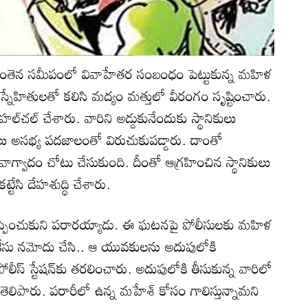
క వంతెన సమీపంలో వివాహేతర సంబంధం పెట్టుకున్న మహిళ
స్నేహితులతో కలిసి మద్యం మత్తులో వీరంగం సృష్టించారు.
ు హల్‌చల్ చేశారు. వారిని అడ్డుకునేందుకు స్థానికులు
లు అసభ్య పదజాలంతో విరుచుకుపడ్డారు. దాంతో
 వాగ్వాదం చోటు చేసుకుంది. దీంతో ఆగ్రహించిన స్థానికులు
ట్టేసి దేహశుద్ధి చేశారు.
తప్పించుకుని పరారయ్యాడు. ఈ ఘటనపై పోలీసులకు మహిళ
లు కేసు నమోదు చేసి.. ఆ యువకులను అదుపులోకి
లీస్ స్టేషన్‌కు తరలించారు. అదుపులోకి తీసుకున్న వారిలో
తెలిపారు. పరారీలో ఉన్న మహేశ్ కోసం గాలిస్తున్నామని