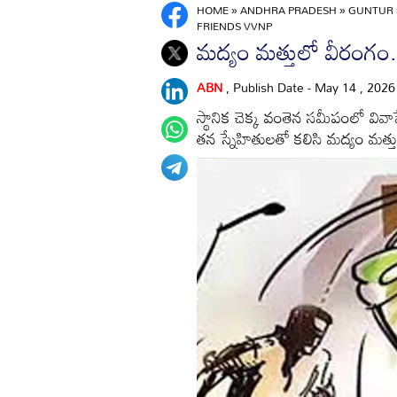
HOME
»
ANDHRA PRADESH
»
GUNTUR
FRIENDS VVNP
మద్యం మత్తులో వీరంగం..
ABN
, Publish Date - May 14 , 202
స్థానిక చెక్క వంతెన సమీపంలో వివ
తన స్నేహితులతో కలిసి మద్యం మత్తు