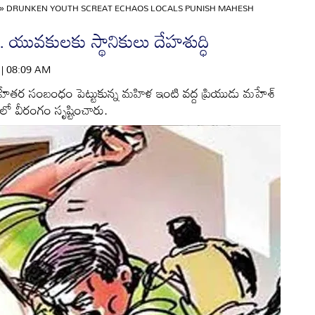
»
DRUNKEN YOUTH SCREAT ECHAOS LOCALS PUNISH MAHESH
 యువకులకు స్థానికులు దేహశుద్ధి
6 | 08:09 AM
ాహేతర సంబంధం పెట్టుకున్న మహిళ ఇంటి వద్ద ప్రియుడు మహేశ్
లో వీరంగం సృష్టించారు.