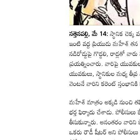
సత్తెనపల్లి, మే 14:
స్థానిక చెక్
ఇంటి వద్ద ప్రియుడు మహేశ్ తన 
నడిరోడ్డుపై గొడ్డలి, రాడ్లతో వార
ప్రయత్నించారు. వారిపై యువకు
యువకులు, స్థానికుల మధ్య తీవ్ర
వెంటనే వారిని కరెంట్ స్తంభానికి క
మహేశ్ మాత్రం అక్కడి నుంచి 
భర్త ఫిర్యాదు చేశాడు. పోలీసు
తీసుకున్నారు. అనంతరం వారిని పో
ఒకరు రౌడీ షీటర్ అని పోలీసులు 