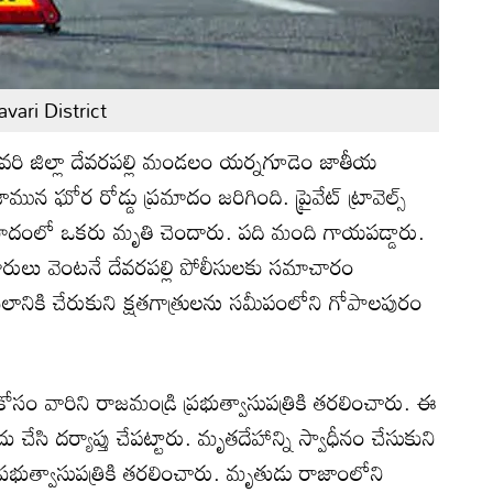
vari District
వరి జిల్లా దేవరపల్లి మండలం యర్నగూడెం జాతీయ
ున ఘోర రోడ్డు ప్రమాదం జరిగింది. ప్రైవేట్ ట్రావెల్స్
ప్రమాదంలో ఒకరు మృతి చెందారు. పది మంది గాయపడ్డారు.
ారులు వెంటనే దేవరపల్లి పోలీసులకు సమాచారం
ానికి చేరుకుని క్షతగాత్రులను సమీపంలోని గోపాలపురం
కోసం వారిని రాజమండ్రి ప్రభుత్వాసుపత్రికి తరలించారు. ఈ
ేసి దర్యాప్తు చేపట్టారు. మ‌ృతదేహాన్ని స్వాధీనం చేసుకుని
ి ప్రభుత్వాసుపత్రికి తరలించారు. మ‌ృతుడు రాజాంలోని