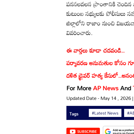
పనసలవలస ప్రాంతానికి చెందిన న
కుటుంబ సభ్యులకు పోలీసులు సమాచ
జిల్లాలోని రాజాం నుంచి విజయవ
వివరించారు.
ఈ వార్తలు కూడా చదవండి..
పర్యావరణ అనుమతుల కోసం గూగు
దళిత డ్రైవర్‌ హత్య కేసులో..అనం
For More
AP News
And
Updated Date - May 14 , 2026 
#Latest News
#AB
Tags
SUBSCRIBE