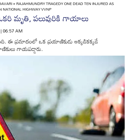
DAVARI
»
RAJAHMUNDRY TRAGEDY ONE DEAD TEN INJURED AS
ON NATIONAL HIGHWAY VVNP
.. ఒకరి మృతి, పలువురికి గాయాలు
6 | 06:57 AM
కొట్టింది. ఈ ప్రమాదంలో ఒక ప్రయాణికుడు అక్కడికక్కడే
ణికులు గాయపడ్డారు.