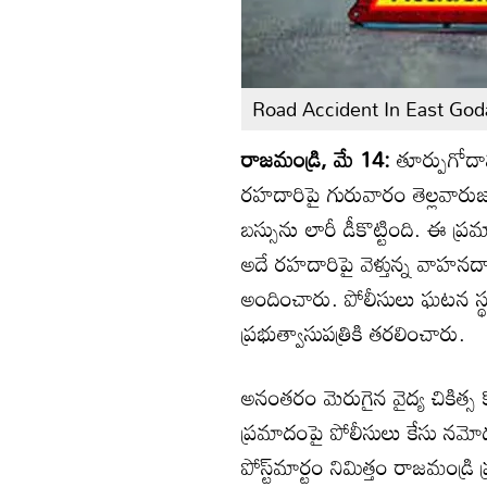
Road Accident In East Goda
రాజమండ్రి, మే 14:
తూర్పుగోదా
రహదారిపై గురువారం తెల్లవారుజామ
బస్సును లారీ డీకొట్టింది. ఈ 
అదే రహదారిపై వెళ్తున్న వాహనద
అందించారు. పోలీసులు ఘటన స్థల
ప్రభుత్వాసుపత్రికి తరలించారు.
అనంతరం మెరుగైన వైద్య చికిత్స 
ప్రమాదంపై పోలీసులు కేసు నమోదు చ
పోస్ట్‌మార్టం నిమిత్తం రాజమండ్ర