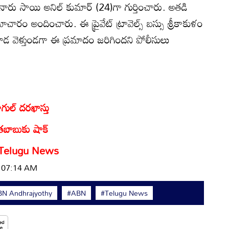
ారు సాయి అనిల్ కుమార్ (24)గా గుర్తించారు. అతడి
ారం అందించారు. ఈ ప్రైవేట్ ట్రావెల్స్ బస్సు శ్రీకాకుళం
ాడ వెళ్తుండగా ఈ ప్రమాదం జరిగిందని పోలీసులు
ల్‌ దరఖాస్తు
తబాబుకు షాక్‌
Telugu News
| 07:14 AM
N Andhrajyothy
#ABN
#Telugu News