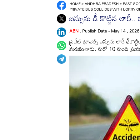
HOME
»
ANDHRA PRADESH
»
EAST GO
PRIVATE BUS COLLIDES WITH LORRY 
బస్సును డీ కొట్టిన లారీ
ABN
, Publish Date - May 14 , 202
ప్రైవేట్ ట్రావెల్స్ బస్సును లారీ ఢీ
మరణించాడు. మరో 10 మంది ప్రయా