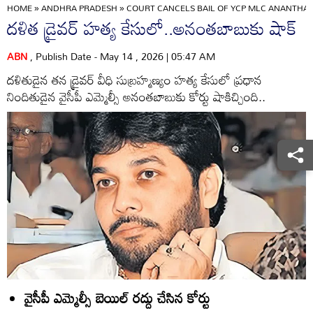
HOME
»
ANDHRA PRADESH
»
COURT CANCELS BAIL OF YCP MLC ANANTHAB
దళిత డ్రైవర్‌ హత్య కేసులో..అనంతబాబుకు షాక్‌
ABN
, Publish Date - May 14 , 2026 | 05:47 AM
దళితుడైన తన డ్రైవర్‌ వీధి సుబ్రహ్మణ్యం హత్య కేసులో ప్రధాన
నిందితుడైన వైసీపీ ఎమ్మెల్సీ అనంతబాబుకు కోర్టు షాకిచ్చింది..
వైసీపీ ఎమ్మెల్సీ బెయిల్‌ రద్దు చేసిన కోర్టు