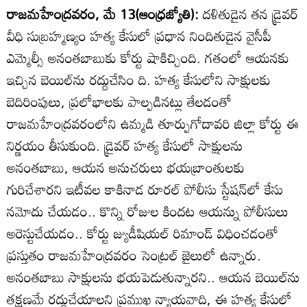
రాజమహేంద్రవరం, మే 13(ఆంధ్రజ్యోతి):
దళితుడైన తన డ్రైవర్‌
వీధి సుబ్రహ్మణ్యం హత్య కేసులో ప్రధాన నిందితుడైన వైసీపీ
ఎమ్మెల్సీ అనంతబాబుకు కోర్టు షాకిచ్చింది. గతంలో ఆయనకు
ఇచ్చిన బెయిల్‌ను రద్దుచేసిం ది. హత్య కేసులోని సాక్షులకు
బెదిరింపులు, ప్రలోభాలకు పాల్పడినట్లు తేలడంతో
రాజమహేంద్రవరంలోని ఉమ్మడి తూర్పుగోదావరి జిల్లా కోర్టు ఈ
నిర్ణయం తీసుకుంది. డ్రైవర్‌ హత్య కేసులో సాక్షులను
అనంతబాబు, ఆయన అనుచరులు భయబ్రాంతులకు
గురిచేశారని ఇటీవల కాకినాడ రూరల్‌ పోలీసు స్టేషన్‌లో కేసు
నమోదు చేయడం.. కొన్ని రోజుల కిందట ఆయన్ను పోలీసులు
అరెస్టుచేయడం.. కోర్టు జ్యుడీషియల్‌ రిమాండ్‌ విధించడంతో
ప్రస్తుతం రాజమహేంద్రవరం సెంట్రల్‌ జైలులో ఉన్నారు.
అనంతబాబు సాక్షులను భయపెడుతున్నారని.. ఆయన బెయిల్‌ను
తక్షణమే రద్దుచేయాలని ప్రముఖ న్యాయవాది, ఈ హత్య కేసులో