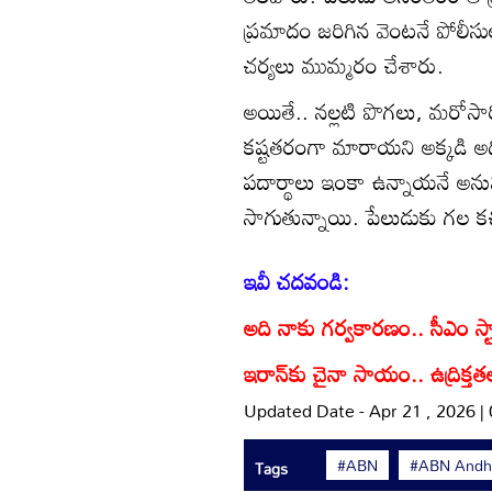
ప్రమాదం జరిగిన వెంటనే పోలీసు
చర్యలు ముమ్మరం చేశారు.
అయితే.. నల్లటి పొగలు, మరోస
కష్టతరంగా మారాయని అక్కడి అధ
పదార్థాలు ఇంకా ఉన్నాయనే అన
సాగుతున్నాయి. పేలుడుకు గల క
ఇవీ చదవండి:
అది నాకు గర్వకారణం.. సీఎం స్
ఇరాన్‌కు చైనా సాయం.. ఉద్రిక్
Updated Date - Apr 21 , 2026 |
#ABN
#ABN Andhr
Tags