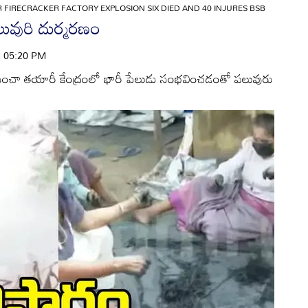
 FIRECRACKER FACTORY EXPLOSION SIX DIED AND 40 INJURES BSB
లువురి దుర్మరణం
 | 05:20 PM
సంచా తయారీ కేంద్రంలో భారీ పేలుడు సంభవించడంతో పలువురు