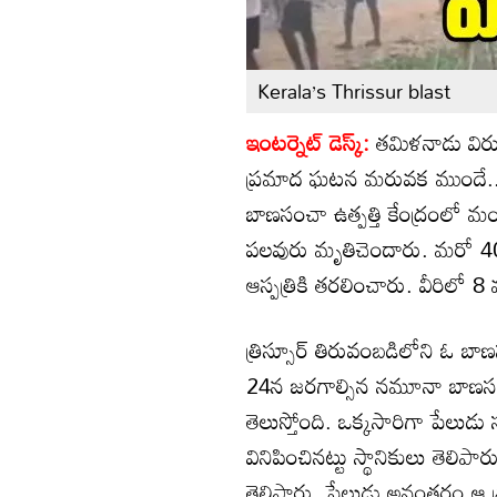
Kerala’s Thrissur blast
ఇంటర్నెట్ డెస్క్:
తమిళనాడు విర
ప్రమాద ఘటన మరువక ముందే.. కే
బాణసంచా ఉత్పత్తి కేంద్రంలో
పలవురు మృతిచెందారు. మరో 40 మ
ఆస్పత్రికి తరలించారు. వీరిలో 
త్రిస్సూర్‌‌ తిరువంబడిలోని 
24న జరగాల్సిన నమూనా బాణసంచా క
తెలుస్తోంది. ఒక్కసారిగా పేలుడ
వినిపించినట్టు స్థానికులు తెలిప
తెలిపారు. పేలుడు అనంతరం ఆ 