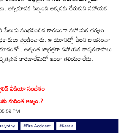
లు, అగ్నిమాపక సిబ్బంది అక్కడకు చేరుకుని సహాయక
ారి పేలుడు సంభవించిన కారణంగా సహాయక చర్యలు
ికారులు వెల్లడించారు. ఆ యూనిట్లో పేలని బాణసంచా
ుమానంతో.. అత్యంత జాగ్రత్తగా సహాయక కార్యకలాపాలు
చ్చితమైన కారణాలేమిటో ఇంకా తెలియరాలేదు.
టాలిన్ వీడియో సందేశం
తతలకు మరింత ఆజ్యం.?
 05:59 PM
ajyothy
#Fire Accident
#Kerala