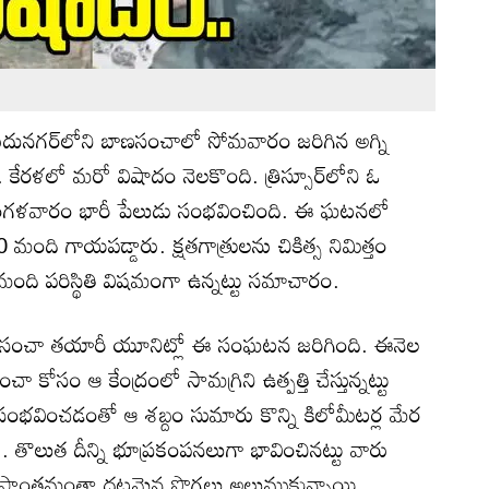
ుదునగర్‌లోని బాణసంచాలో సోమవారం జరిగిన అగ్ని
రళలో మరో విషాదం నెలకొంది. త్రిస్సూర్‌లోని ఓ
 మంగళవారం భారీ పేలుడు సంభవించింది. ఈ ఘటనలో
ంది గాయపడ్డారు. క్షతగాత్రులను చికిత్స నిమిత్తం
8 మంది పరిస్థితి విషమంగా ఉన్నట్టు సమాచారం.
ఓ బాణసంచా తయారీ యూనిట్లో ఈ సంఘటన జరిగింది. ఈనెల
ోసం ఆ కేంద్రంలో సామగ్రిని ఉత్పత్తి చేస్తున్నట్టు
ు సంభవించడంతో ఆ శబ్దం సుమారు కొన్ని కిలోమీటర్ల మేర
ారు. తొలుత దీన్ని భూప్రకంపనలుగా భావించినట్టు వారు
ప్రాంతమంతా దట్టమైన పొగలు అలుముకున్నాయి.