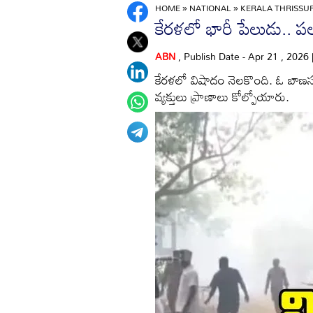
HOME
»
NATIONAL
»
KERALA THRISSUR
కేరళలో భారీ పేలుడు.. ప
ABN
, Publish Date - Apr 21 , 2026
కేరళలో విషాదం నెలకొంది. ఓ బాణ
వ్యక్తులు ప్రాణాలు కోల్పోయారు.