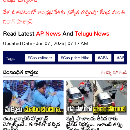
దేశ చిత్రపటంలో ఆంధ్రప్రదేశ్‌కు ప్రత్యేక గుర్తింపు: కేంద్ర మంత్రి
చిరాగ్ పాశ్వాన్
Read Latest
AP News
And
Telugu News
Updated Date - Jun 07 , 2026 | 07:17 AM
#Gas cylinder
#Gas price Hike
#ABN
#ABN A
Tags
సంబంధిత వార్తలు
మరిన్ని చదవండి
ఈమె ధైర్యానికి హ్యాట్సాప్
వ్యక్తి ప్రాణాలను తీసిన కారు
చెప్పాల్సిందే.. తుపాకీతో వచ్చిన
డ్రైవర్ నిర్లక్ష్యం.. ఇలాంటి తప్పు
దొంగను..
ఎవరూ చేయకండి..