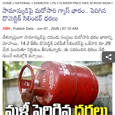
HOME
»
NATIONAL
»
DOMESTIC LPG CYLINDER PRICE HIKE ACROSS INDIA E
సామాన్యుడిపై మరోసారి గ్యాస్ భారం.. పెరిగిన
డొమెస్టిక్ సిలిండర్ ధరలు
ABN
, Publish Date - Jun 07 , 2026 | 07:10 AM
దేశవ్యాప్తంగా సామాన్యుడిపై చమురు సంస్థలు మరోసారి ధరల భారాన్ని
మోపాయి. 14.2 కేజీల డొమెస్టిక్ ఎల్‌పీజీ సిలిండర్‌పై ఒకేసారి రూ.29
మేర పెంచుతూ నిర్ణయం తీసుకున్నారు. ఈ సవరించిన ధరలు నేటి
నుంచే అమల్లోకి వచ్చాయి..