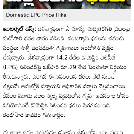
Domestic LPG Price Hike
ఇంటర్నెట్ డెస్క్:
దేశవ్యాప్తంగా సామాన్య, మధ్యతరగతి ప్రజలపై
మరోసారి ధరల భారం పడింది. వంటగ్యాస్ ధరలను చమురు
సంస్థలు మళ్లీ పెంచడంతో గృహిణులు ఆందోళన వ్యక్తం
చేస్తున్నారు. దేశవ్యాప్తంగా 14.2 కేజీల డొమెస్టిక్ ఎల్‌పీజీ
(LPG) సిలిండర్‌పై ఒకేసారి రూ.29 మేర పెంచుతూ నిర్ణయం
తీసుకున్నారు. పెరిగిన ఈ సవరించిన ధరలు నేటి నుంచే
తక్షణమే అమల్లోకి వస్తాయని అధికారిక వర్గాలు వెల్లడించాయి.
కేవలం మూడు నెలల స్వల్ప వ్యవధిలోనే గృహ అవసరాల కోసం
వినియోగించే డొమెస్టిక్ సిలిండర్ ధరలు పెరగడం ఇది
రెండోసారి కావడం గమనార్హం.
ఈ తాజా ధరల పెరుగుదల ప్రభావం దేశంలోని అన్ని ప్రధాన