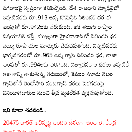
నగరాలపై స్పష్టంగా కనిపిస్తోంది. దేశ రాజధాని న్యూఢిల్లీలో
ఇప్పటివరకు రూ.913 ఉన్న డొమెస్టిక్ సిలిండర్ ధర ఈ
పెంపుతో రూ.942లకు చేరుకుంది. ఇక తెలుగు రాష్ట్రాల
విషయానికి వస్తే, ముఖ్యంగా హైదరాబాద్‌లో సిలిండర్ ధర
వెయ్యి రూపాయల మార్కుకు చేరువవుతోంది. నిన్నటివరకు
భాగ్యనగరంలో రూ.965 ఉన్న గ్యాస్ సిలిండర్ ధర, తాజా
పెంపుతో రూ.994లకు పెరిగింది. నిత్యావసరాల ధరలు ఇప్పటికే
ఆకాశాన్ని తాకుతున్న తరుణంలో, కేవలం మూడు నెలల
గ్యాప్‌లోనే రెండోసారి వంటగ్యాస్ ధరలు పెరగడంపై
వినియోగదారుల నుంచి తీవ్ర వ్యతిరేకత వ్యక్తమవుతోంది.
ఇవి కూడా చదవండి..
2047కి భారత్ అభివృద్ధి చెందిన దేశంగా ఉండాలి: కేంద్ర
మంత్రి పెమ్మసాని