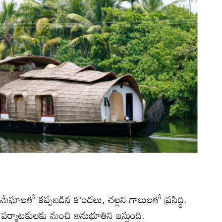
, మేఘాలతో కప్పబడిన కొండలు, చల్లని గాలులతో ప్రసిద్ధి.
పర్యాటకులకు మంచి అనుభూతిని ఇస్తుంది.