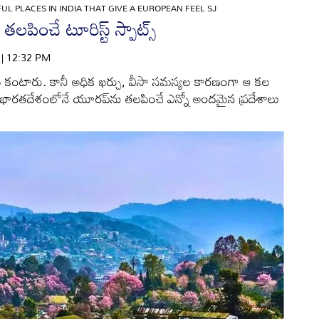
UL PLACES IN INDIA THAT GIVE A EUROPEAN FEEL SJ
ించే టూరిస్ట్ స్పాట్స్‌
6 | 12:32 PM
ు కంటారు. కానీ అధిక ఖర్చు, వీసా సమస్యల కారణంగా ఆ కల
 భారతదేశంలోనే యూరప్‌ను తలపించే ఎన్నో అందమైన ప్రదేశాలు