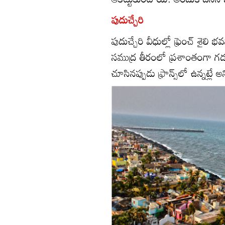
పుదుచ్చేరి
పుదుచ్చేరి వీధుల్లో ఫ్రెంచ్‌ శై
సముద్ర తీరంలో ప్రశాంతంగా గడ
చూసినప్పుడు ఫ్రాన్స్‌లో ఉన్నట్లే అన