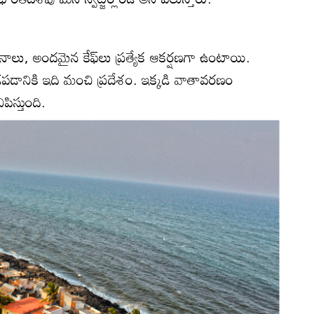
లి భవనాలు, అందమైన కేఫ్‌లు ప్రత్యేక ఆకర్షణగా ఉంటాయి.
పడానికి ఇది మంచి ప్రదేశం. ఇక్కడి వాతావరణం
ిపిస్తుంది.