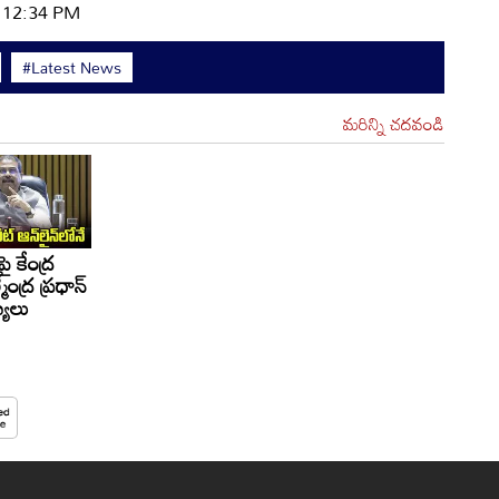
| 12:34 PM
#Latest News
మరిన్ని చదవండి
పై కేంద్ర
ేంద్ర ప్రధాన్
్యలు