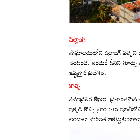
షిల్లాంగ్‌
మేఘాలయలోని షిల్లాంగ్‌ పచ్చని 
చెందింది. అందుకే దీనిని తూర్పు స
ఇష్టమైన ప్రదేశం.
కొచ్చి
సముద్రతీర కేఫ్‌లు, ప్రశాంతమైన 
ఇక్కడి కొన్ని ప్రాంతాలు ఇటలీలోన
అందాలు మరింత ఆకట్టుకుంటాయ