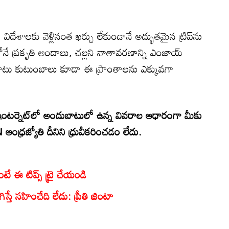
విదేశాలకు వెళ్లినంత ఖర్చు లేకుండానే అద్భుతమైన ట్రిప్‌ను
‌తోనే ప్రకృతి అందాలు, చల్లని వాతావరణాన్ని ఎంజాయ్
టు కుటుంబాలు కూడా ఈ ప్రాంతాలను ఎక్కువగా
టర్నెట్‌లో అందుబాటులో ఉన్న వివరాల ఆధారంగా మీకు
్రజ్యోతి దీనిని ధ్రువీకరించడం లేదు.
 ఈ టిప్స్ ట్రై చేయండి
్తే సహించేది లేదు: ప్రీతి జింటా