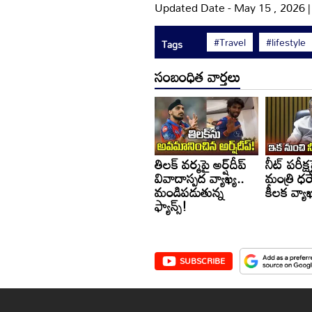
Updated Date - May 15 , 2026 
#Travel
#lifestyle
Tags
సంబంధిత వార్తలు
తిలక్ వర్మపై అర్ష్‌దీప్
నీట్ పరీక్ష
వివాదాస్పద వ్యాఖ్య..
మంత్రి ధర్మ
మండిపడుతున్న
కీలక వ్యాఖ
ఫ్యాన్స్!
SUBSCRIBE