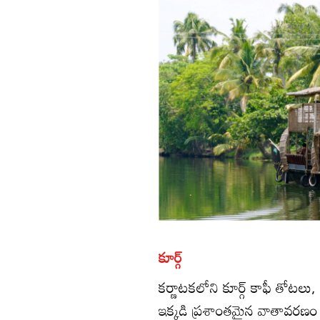
కూర్గ్‌
కర్ణాటకలోని కూర్గ్‌ కాఫీ తోటలు
ఇక్కడి ప్రశాంతమైన వాతావరణం 