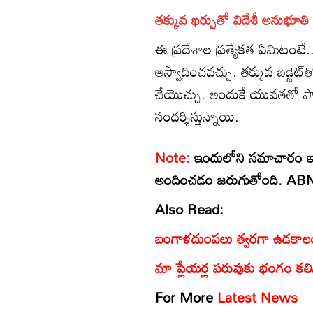
తక్కువ ఖర్చుతో విదేశీ అనుభూతి
ఈ ప్రదేశాల ప్రత్యేకత ఏమిటంటే.. 
ఆస్వాదించవచ్చు. తక్కువ బడ్జెట్
చేయొచ్చు. అందుకే యువతతో పా
సందర్శిస్తున్నాయి.
Note:
ఇందులోని సమాచారం ఇం
అందించడం జరుగుతోంది. ABN ఆంధ
Also Read:
బంగాళదుంపలు త్వరగా ఉడకాలంటే
మా ప్లేయర్ల పరువుకు భంగం కలిగిస
For More
Latest News