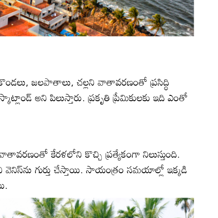
కొండలు, జలపాతాలు, చల్లని వాతావరణంతో ప్రసిద్ధి
్కాట్లాండ్‌ అని పిలుస్తారు. ప్రకృతి ప్రేమికులకు ఇది ఎంతో
వాతావరణంతో కేరళలోని కొచ్చి ప్రత్యేకంగా నిలుస్తుంది.
ి వెనిస్‌ను గుర్తు చేస్తాయి. సాయంత్రం సమయాల్లో ఇక్కడి
ి.