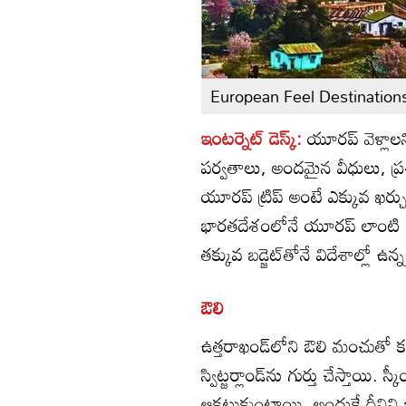
European Feel Destinations
ఇంటర్నెట్ డెస్క్:
యూరప్‌ వెళ్ల
పర్వతాలు, అందమైన వీధులు, ప్
యూరప్‌ ట్రిప్‌ అంటే ఎక్కువ ఖ
భారతదేశంలోనే యూరప్‌ లాంటి అన
తక్కువ బడ్జెట్‌తోనే విదేశాల్లో ఉన
ఔలి
ఉత్తరాఖండ్‌లోని ఔలి మంచుతో కప
స్విట్జర్లాండ్‌ను గుర్తు చేస్తా
ఆకట్టుకుంటాయి. అందుకే దీనిని భార