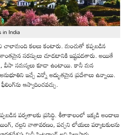
 in India
ాలని చాలామంది కలలు కంటారు. మంచుతో కప్పబడిన
రశాంతమైన సరస్సులు చూడటానికి ఇష్టపడతారు. అయితే
ర్చు, వీసా సమస్యలు కూడా ఉంటాయి. కానీ మన
ుభూతిని ఇచ్చే ఎన్నో అద్భుతమైన ప్రదేశాలు ఉన్నాయి.
్న ఫీలింగ్‌ను ఆస్వాదించవచ్చు.
్పబడిన పర్వతాలకు ప్రసిద్ధి. శీతాకాలంలో ఇక్కడి అందాలు
యి. స్కీయింగ్‌, చల్లని వాతావరణం, పచ్చని లోయలు పర్యాటకులను
తదేశపు మినీ స్విట్జర్లాండ్‌ అని పిలుస్తారు.