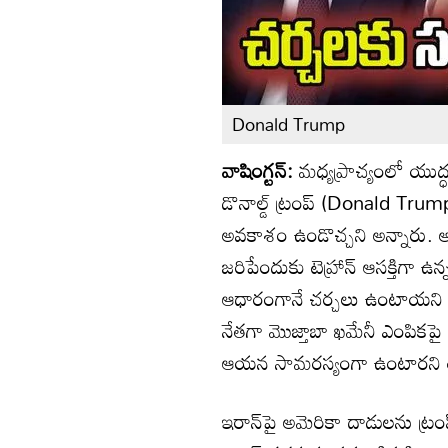
Donald Trump
వాషింగ్టన్:
మధ్యప్రాచ్యంలో యుద్
డొనాల్డ్ ట్రంప్ (Donald Trump
అవకాశం ఉండొచ్చని అన్నారు. అయ
జరిపేందుకు టెహ్రాన్ ఆసక్తిగా ఉన్
ఆధారంగానే చర్చలు ఉంటాయని ఒక
నేతగా మొజ్తాబా ఖమేనీ ఎంపికపై త
ఆయన సామరస్యంగా ఉంటారని త
ఇరాన్‌పై అమెరికా దాడులను ట్రంప