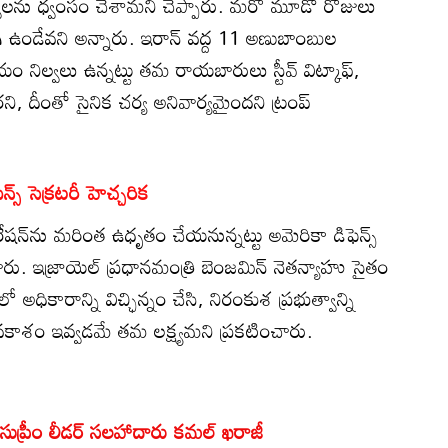
నిల్వలను ధ్వంసం చేశామని చెప్పారు. మరో మూడో రోజులు
ి ఉండేవని అన్నారు. ఇరాన్ వద్ద 11 అణుబాంబుల
ియం నిల్వలు ఉన్నట్టు తమ రాయబారులు స్టీవ్ విట్కాఫ్,
ని, దీంతో సైనిక చర్య అనివార్యమైందని ట్రంప్
స్ సెక్రటరీ హెచ్చరిక
ేషన్‌ను మరింత ఉధృతం చేయనున్నట్టు అమెరికా డిఫెన్స్
ంచారు. ఇజ్రాయెల్ ప్రధానమంత్రి బెంజమిన్ నెతన్యాహు సైతం
ో అధికారాన్ని విచ్ఛిన్నం చేసి, నిరంకుశ ప్రభుత్వాన్ని
వకాశం ఇవ్వడమే తమ లక్ష్యమని ప్రకటించారు.
ాన్ సుప్రీం లీడర్ సలహాదారు కమల్ ఖరాజీ