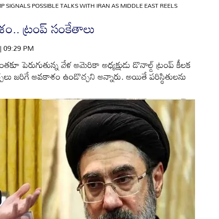
P SIGNALS POSSIBLE TALKS WITH IRAN AS MIDDLE EAST REELS
ం.. ట్రంప్ సంకేతాలు
 | 09:29 PM
తకూ పెరుగుతున్న వేళ అమెరికా అధ్యక్షుడు డొనాల్డ్ ట్రంప్ కీలక
ర్చలు జరిగే అవకాశం ఉండొచ్చని అన్నారు. అయితే పరిస్థితులను