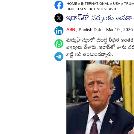
HOME
»
INTERNATIONAL
»
USA
»
TRUM
UNDER SEVERE UNREST AVR
ఇరాన్‌తో చర్చలకు అవకాశ
ABN
, Publish Date - Mar 10 , 2026
మధ్యప్రాచ్యంలో యుద్ధ తీవ్రత అంతకం
వ్యాఖ్యలు చేశారు. ఇరాన్‌తో తాను చ
బట్టి అది ఉంటుందన్నారు.