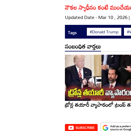
నౌకల స్వాధీనం కంటే ముంచేయడమే
Updated Date - Mar 10 , 2026 
#Donald Trump
#
Tags
సంబంధిత వార్తలు
డ్రోన్ల తయారీ వ్యాపారంలో ట్రంప్
SUBSCRIBE