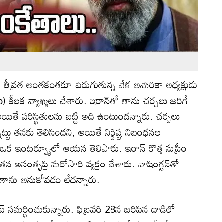
ధ తీవ్రత అంతకంతకూ పెరుగుతున్న వేళ అమెరికా అధ్యక్షుడు
) కీలక వ్యాఖ్యలు చేశారు. ఇరాన్‌తో తాను చర్చలు జరిగే
ితే పరిస్థితులను బట్టి అది ఉంటుందన్నారు. చర్చలు
నట్టు తనకు తెలిసిందని, అయితే నిర్దిష్ట నిబంధనల
 ఇంటర్వ్యూలో ఆయన తెలిపారు. ఇరాన్‌ కొత్త సుప్రీం
న అసంతృప్తి మరోసారి వ్యక్తం చేశారు. వాషింగ్టన్‌తో
ాను అనుకోవడం లేదన్నారు.
్ సమర్ధించుకున్నారు. ఫిబ్రవరి 28న జరిపిన దాడిలో