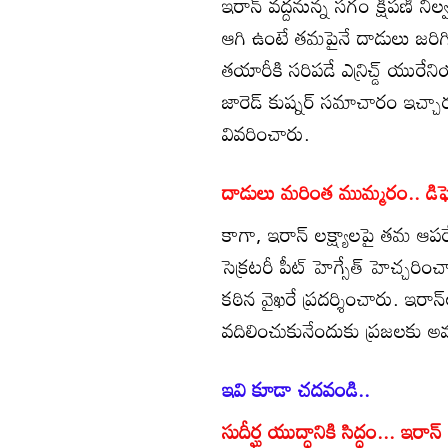
ఇరాన్‌ వద్దనున్న సగం క్షిపణి 
ఆగి ఉంటే తమపైనే దాడులు జరిగ
తయారీకి సరిపడే ఎన్రిచ్డ్ యురేన
జారెడ్ కుష్నర్ సమాచారం ఇచ్చార
వివరించారు.
దాడులు మరింత ముమ్మరం.. డిఫెన్
కాగా, ఇరాన్ లక్ష్యాలపై తమ ఆపర
సెక్రటరీ పీట్ హెగ్సేత్ హెచ్చరి
కఠిన వైఖరే ప్రదర్శించారు. ఇరాన్‌ల
వదిలించుకునేందుకు ప్రజలకు అ
ఇవి కూడా చదవండి..
సుదీర్ఘ యుద్ధానికి సిద్ధం... ఇర