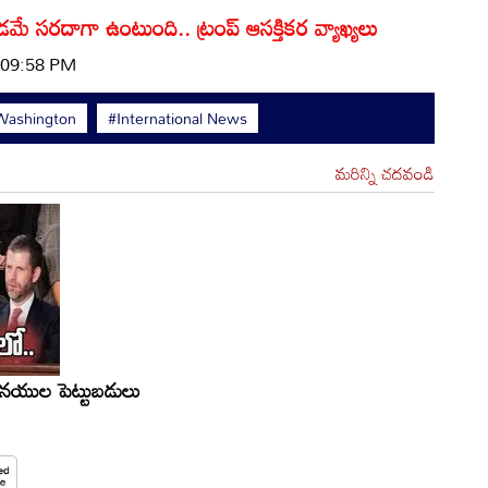
 సరదాగా ఉంటుంది.. ట్రంప్ ఆసక్తికర వ్యాఖ్యలు
| 09:58 PM
Washington
#International News
మరిన్ని చదవండి
 తనయుల పెట్టుబడులు