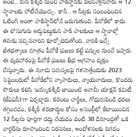
అంటే.. మన కశ్మీర్‌ నుంచి పాకిస్థాన్‌కు వలసవెళ్లినవారు ఆ 12
స్థానాలకు పోటీచేయొచ్చు. కానీ.. ఆ సీట్లకు సంబంధించిన
ఓటింగ్‌ అంతా పాకిస్థాన్‌లోనే జరుగుతుంది. పీవోకేలో కాదు.
ఈ లొసుగును అడ్డుపెట్టుకుని పాక్‌ పాలకులు ఆ స్థానాల్లో
తమకు నచ్చినవారిని కూర్చోబెడుతోంది. వారికి ఇచ్చే
జీతభత్యాలు మాత్రం పీవోకే ప్రజలు కట్టే పన్నుల నుంచే ఇస్తారు.
ఈ వ్యవహారంపై పీవోకే ప్రజలు తీవ్ర ఆగ్రహం వ్యక్తం
చేస్తున్నారు. ఈ మూడు సమస్యలపై గళమెత్తేందుకు 2023
సెప్టెంబరులో పీవోకేలోని వ్యాపారులు, న్యాయవాదులు, కొందరు
పౌరులు కలిసి ‘జమ్ముకశ్మీర్‌ జాయింట్‌ అవామీ యాక్షన్‌ కమిటీ
(జేఏఏసీ)’గా ఏర్పడ్డారు. కరెంటు చార్జీలు, గోధుమపిండి ధరలు
తగ్గించడం, కశ్మీరీ శరణార్థుల కోసం అసెంబ్లీలో కేటాయించిన
12 సీట్లను పూర్తిగా రద్దు చేయడం వంటి 38 డిమాండ్లతో ఒక
చార్టర్‌ను రూపొందించి నిరసనలు, ఆందోళనలకు దిగడం