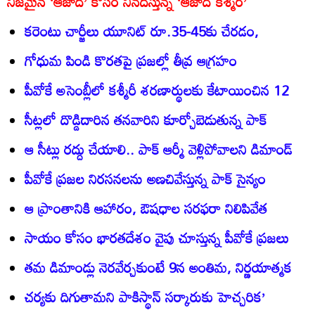
నిజమైన ‘ఆజాదీ’ కోసం నినదిస్తున్న ‘ఆజాద్‌ కశ్మీర్‌’
కరెంటు చార్జీలు యూనిట్‌ రూ.35-45కు చేరడం,
గోధుమ పిండి కొరతపై ప్రజల్లో తీవ్ర ఆగ్రహం
పీవోకే అసెంబ్లీలో కశ్మీరీ శరణార్థులకు కేటాయించిన 12
సీట్లలో దొడ్డిదారిన తనవారిని కూర్చోబెడుతున్న పాక్‌
ఆ సీట్లు రద్దు చేయాలి.. పాక్‌ ఆర్మీ వెళ్లిపోవాలని డిమాండ్‌
పీవోకే ప్రజల నిరసనలను అణచివేస్తున్న పాక్‌ సైన్యం
ఆ ప్రాంతానికి ఆహారం, ఔషధాల సరఫరా నిలిపివేత
సాయం కోసం భారతదేశం వైపు చూస్తున్న పీవోకే ప్రజలు
తమ డిమాండ్లు నెరవేర్చకుంటే 9న అంతిమ, నిర్ణయాత్మక
చర్యకు దిగుతామని పాకిస్థాన్‌ సర్కారుకు హెచ్చరిక’