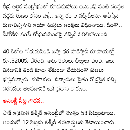
తీవ్ర ఆర్థిక సంక్షోభంలో కూరుకుపోయి ఐఎంఎఫ్‌ వంటి సంస్థల
వద్దకు రుణం కోసం వెళ్తే.. అన్ని రకాల సబ్సిడీలనూ ఆపేస్తేనే
రుణాలిస్తామని ఆయా సంస్థలు ఆంక్షలు విధించాయి. దీంతో..
పీవోకేకు పంపే గోధుమపిండిపై సబ్సిడీ నిలిచిపోయింది.
40 కిలోల గోధుమపిండి బస్తా ధర పాకిస్థానీ రూపాయల్లో
రూ.3200కు చేరంది. అటు కరెంటు బిల్లులు పెంచి, ఇటు
తినడానికి తిండి కూడా లేకుండా చేయడంతో ప్రజలు
భగ్గుమన్నారు. మహిళలు, చిన్నారులు సైతం రోడ్లపైకి వచ్చి
నిరసనలు తెలపడానికి ఇదే ప్రధాన కారణం.
అసెంబ్లీ సీట్ల గొడవ..
పాక్‌ ఆక్రమిత కశ్మీర్‌ అసెంబ్లీలో మొత్తం 53 సీట్లుంటాయి.
అందులో 12 సీట్లను కశ్మీరీ శరణార్థులకు కేటాయించారు.