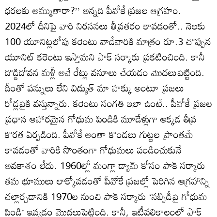
ధరలకు అమ్ముతారా?’’ అన్నది పీవోకే ప్రజల ఆగ్రహం.
2024లో దీనిపై వారి నిరసనలు తీవ్రతరం కావడంతో.. నెలకు
100 యూనిట్లలోపు కరెంటు వాడేవారికి మాత్రం రూ.3 చొప్పున
యూనిట్‌ కరెంటు ఇస్తామని పాక్‌ సర్కారు ప్రకటించింది. కానీ
దొడ్డిదోవన మళ్లీ అవే రేట్లు వసూలు చేయడం మొదలుపెట్టింది.
దీంతో పన్నులు లేని విద్యుత్‌ మా హక్కు అంటూ ప్రజలు
రోడ్లపైకి వస్తున్నారు. కరెంటు సంగతి ఇలా ఉంటే.. పీవోకే ప్రజల
ప్రధాన ఆహారమైన గోధుమ పిండికి మూడేళ్లుగా అక్కడ తీవ్ర
కొరత ఏర్పడింది. పీవోకే అంతా కొండలు గుట్టల ప్రాంతమే
కావడంతో వారికి సొంతంగా గోధుమలు పండించుకునే
అవకాశం లేదు. 1960ల్లో మంగ్లా డ్యామ్‌ కోసం పాక్‌ సర్కారు
తమ భూములు లాక్కోవడంతో పీవోకే ప్రజల్లో పెరిగిన ఆగ్రహాన్ని
చల్లార్చడానికి 1970ల నుంచి పాక్‌ సర్కారు ‘సబ్సిడీపై గోధుమ
పిండి’ ఇవ్వడం మొదలుపెట్టింది. కానీ, ఇటీవలికాలంలో పాక్‌