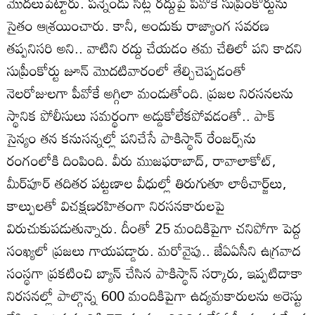
మొదలుపెట్టారు. పన్నెండు సీట్ల రద్దుపై పీవోకే సుప్రీంకోర్టును
సైతం ఆశ్రయించారు. కానీ, అందుకు రాజ్యాంగ సవరణ
తప్పనిసరి అని.. వాటిని రద్దు చేయడం తమ చేతిలో పని కాదని
సుప్రీంకోర్టు జూన్‌ మొదటివారంలో తేల్చిచెప్పడంతో
నెలరోజులగా పీవోకే అగ్గిలా మండుతోంది. ప్రజల నిరసనలను
స్థానిక పోలీసులు సమర్థంగా అడ్డుకోలేకపోవడంతో.. పాక్‌
సైన్యం తన కనుసన్నల్లో పనిచేసే పాకిస్థాన్‌ రేంజర్స్‌ను
రంగంలోకి దింపింది. వీరు ముజఫరాబాద్‌, రావాలాకోట్‌,
మీర్‌పూర్‌ తదితర పట్టణాల వీధుల్లో తిరుగుతూ లాఠీచార్జ్‌లు,
కాల్పులతో విచక్షణరహితంగా నిరసనకారులపై
విరుచుకుపడుతున్నారు. దీంతో 25 మందికిపైగా చనిపోగా పెద్ద
సంఖ్యలో ప్రజలు గాయపడ్డారు. మరోవైపు.. జేఏఏసీని ఉగ్రవాద
సంస్థగా ప్రకటించి బ్యాన్‌ చేసిన పాకిస్థాన్‌ సర్కారు, ఇప్పటిదాకా
నిరసనల్లో పాల్గొన్న 600 మందికిపైగా ఉద్యమకారులను అరెస్టు