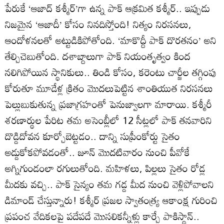
పేరుకే ‘ఆజాద్‌ కశ్మీర్‌’గా ఉన్న పాక్‌ ఆక్రమిత కశ్మీర్‌.. ఇప్పుడు
నిజమైన ‘ఆజాదీ’ కోసం నినదిస్తోంది! నిత్యం నిరసనలు,
ఆందోళనలతో అట్టుడికిపోతోంది. ‘మాకొద్దీ పాక్‌ దొరతనం’ అని
తేల్చిచెబుతోంది. దశాబ్దాలుగా పాక్‌ నియంతృత్వం కింద
నలిగిపోయిన స్థానికులు.. తిండి కోసం, కరెంటు చార్జీల తగ్గింపు
కోరుతూ మూడేళ్ల క్రితం మొదలుపెట్టిన శాంతియుత నిరసనలు
పెల్లుబుకుతున్న ప్రజాగ్రహంతో పెనుజ్వాలగా మారాయి. కశ్మీరీ
శరణార్థుల పేరిట తమ అసెంబ్లీలో 12 సీట్లలో పాక్‌ తనవారిని
దొడ్డిదోవన కూర్చోబెట్టడం.. దాన్ని సుప్రీంకోర్టు సైతం
అడ్డుకోకపోవడంతో.. జూన్‌ మొదటివారం నుంచి పీవోకే
అగ్నిగుండంలా రగులుతోంది. మహిళలు, పిల్లలు సైతం రోడ్ల
మీదకు వచ్చి.. పాక్‌ సైన్యం తమ గడ్డ మీద నుంచి వెళ్లిపోవాలని
డిమాండ్‌ చేస్తున్నారు! కశ్మీర్‌ ప్రజల స్వాతంత్య్ర ఆకాంక్ష గురించి
ప్రపంచ వేదికలపై పదేపదే మొసలికన్నీళ్లు కార్చే పాకిస్థాన్‌..