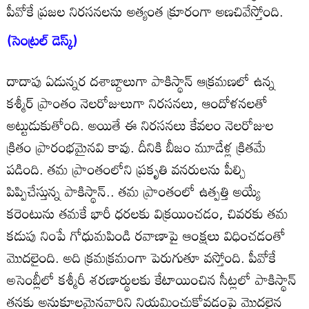
పీవోకే ప్రజల నిరసనలను అత్యంత క్రూరంగా అణచివేస్తోంది.
(సెంట్రల్‌ డెస్క్‌)
దాదాపు ఏడున్నర దశాబ్దాలుగా పాకిస్థాన్‌ ఆక్రమణలో ఉన్న
కశ్మీర్‌ ప్రాంతం నెలరోజులుగా నిరసనలు, ఆందోళనలతో
అట్టుడుకుతోంది. అయితే ఈ నిరసనలు కేవలం నెలరోజుల
క్రితం ప్రారంభమైనవి కావు. దీనికి బీజం మూడేళ్ల క్రితమే
పడింది. తమ ప్రాంతంలోని ప్రకృతి వనరులను పీల్చి
పిప్పిచేస్తున్న పాకిస్థాన్‌.. తమ ప్రాంతంలో ఉత్పత్తి అయ్యే
కరెంటును తమకే భారీ ధరలకు విక్రయించడం, చివరకు తమ
కడుపు నింపే గోధుమపిండి రవాణాపై ఆంక్షలు విధించడంతో
మొదలైంది. అది క్రమక్రమంగా పెరుగుతూ వస్తోంది. పీవోకే
అసెంబ్లీలో కశ్మీరీ శరణార్థులకు కేటాయించిన సీట్లలో పాకిస్థాన్‌
తనకు అనుకూలమైనవారిని నియమించుకోవడంపై మొదలైన