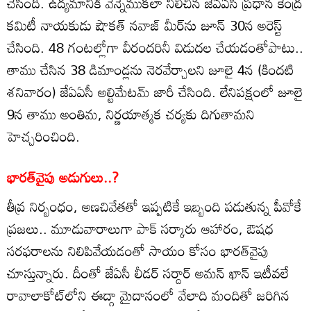
చేసింది. ఉద్యమానికి వెన్నెముకలా నిలిచిన జేఏఏసీ ప్రధాన కేంద్ర
కమిటీ నాయకుడు షౌకత్‌ నవాజ్‌ మీర్‌ను జూన్‌ 30న అరెస్ట్‌
చేసింది. 48 గంటల్లోగా వీరందరినీ విడుదల చేయడంతోపాటు..
తాము చేసిన 38 డిమాండ్లను నెరవేర్చాలని జూలై 4న (కిందటి
శనివారం) జేఏఏసీ అల్టిమేటమ్‌ జారీ చేసింది. లేనిపక్షంలో జూలై
9న తాము అంతిమ, నిర్ణయాత్మక చర్యకు దిగుతామని
హెచ్చరించింది.
భారత్‌వైపు అడుగులు..?
తీవ్ర నిర్బంధం, అణచివేతతో ఇప్పటికే ఇబ్బంది పడుతున్న పీవోకే
ప్రజలు.. మూడువారాలుగా పాక్‌ సర్కారు ఆహారం, ఔషధ
సరఫరాలను నిలిపివేయడంతో సాయం కోసం భారత్‌వైపు
చూస్తున్నారు. దీంతో జేఏసీ లీడర్‌ సర్దార్‌ అమన్‌ ఖాన్‌ ఇటీవలే
రావాలాకోట్‌లోని ఈద్గా మైదానంలో వేలాది మందితో జరిగిన