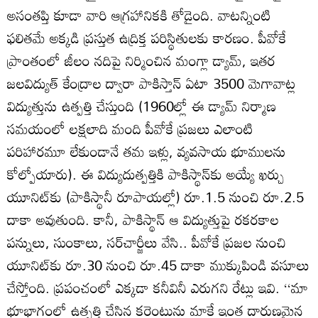
అసంతప్తి కూడా వారి ఆగ్రహానికకి తోడైంది. వాటన్నింటి
ఫలితమే అక్కడి ప్రస్తుత ఉద్రిక్త పరిస్థితులకు కారణం. పీవోకే
ప్రాంతంలో జీలం నదిపై నిర్మించిన మంగ్లా డ్యామ్‌, ఇతర
జలవిద్యుత్‌ కేంద్రాల ద్వారా పాకిస్తాన్‌ ఏటా 3500 మెగావాట్ల
విద్యుత్తును ఉత్పత్తి చేస్తుంది (1960ల్లో ఈ డ్యామ్‌ నిర్మాణ
సమయంలో లక్షలాది మంది పీవోకే ప్రజలు ఎలాంటి
పరిహారమూ లేకుండానే తమ ఇళ్లు, వ్యవసాయ భూములను
కోల్పోయారు). ఈ విద్యుదుత్పత్తికి పాకిస్థాన్‌కు అయ్యే ఖర్చు
యూనిట్‌కు (పాకిస్థానీ రూపాయల్లో) రూ.1.5 నుంచి రూ.2.5
దాకా అవుతుంది. కానీ, పాకిస్థాన్‌ ఆ విద్యుత్తుపై రకరకాల
పన్నులు, సుంకాలు, సర్‌చార్జీలు వేసి.. పీవోకే ప్రజల నుంచి
యూనిట్‌కు రూ.30 నుంచి రూ.45 దాకా ముక్కుపిండి వసూలు
చేస్తోంది. ప్రపంచంలో ఎక్కడా కనీవినీ ఎరుగని రేట్లు ఇవి. ‘‘మా
భూభాగంలో ఉత్పత్తి చేసిన కరెంటును మాకే ఇంత దారుణమైన