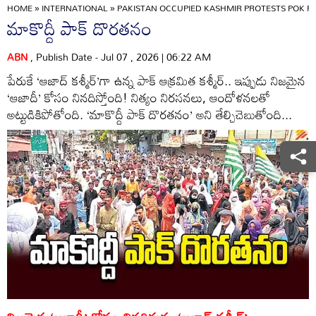
HOME
»
INTERNATIONAL
»
PAKISTAN OCCUPIED KASHMIR PROTESTS POK 
మాకొద్దీ పాక్‌ దొరతనం
ABN
, Publish Date - Jul 07 , 2026 | 06:22 AM
పేరుకే ‘ఆజాద్‌ కశ్మీర్‌’గా ఉన్న పాక్‌ ఆక్రమిత కశ్మీర్‌.. ఇప్పుడు నిజమైన
‘ఆజాదీ’ కోసం నినదిస్తోంది! నిత్యం నిరసనలు, ఆందోళనలతో
అట్టుడికిపోతోంది. ‘మాకొద్దీ పాక్‌ దొరతనం’ అని తేల్చిచెబుతోంది...