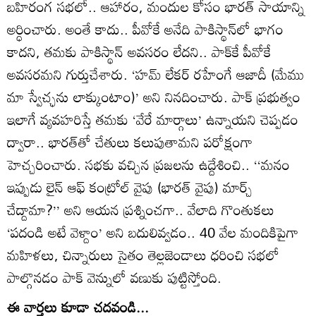
బహిరంగ సభలో.. ఆహారం, మందుల కోసం భారత్‌ సాయాన్ని
అర్ధించారు. అంతే కాదు.. పీవోకే అనేది పాకిస్థాన్‌లో భాగం
కాదని, తమకు పాకిస్థాన్‌ అవసరం లేదని.. పాక్‌కే పీవోకే
అవసరమని గుర్తుచేశారు. ‘హమ్‌ లేకర్‌ రహేంగే ఆజాదీ (మేము
మా స్వేచ్ఛను లాక్కుంటాం)’ అని నినదించారు. పాక్‌ ప్రభుత్వం
ఇలాగే వ్యవహరిస్తే తమకు ‘వేరే మార్గాలు’ ఉన్నాయని చెప్పడం
ద్వారా.. భారత్‌తో చేతులు కలుపుతామని పరోక్షంగా
హెచ్చరించారు. సభకు వచ్చిన ప్రజలను ఉద్దేశించి.. ‘‘మనం
ఇప్పుడు లైన్‌ ఆఫ్‌ కంట్రోల్‌ వైపు (భారత్‌ వైపు) మార్చ్‌
చేద్దామా?’’ అని ఆయన ప్రశ్నించగా.. వేలాది గొంతుకలు
‘పదండి అటే వెళ్దాం’ అని బదులివ్వడం.. 40 వేల మందికిపైగా
మహిళలు, చిన్నారులు సైతం తెల్లజెండాలు ధరించి సభలో
పాల్గొనడం పాక్‌ వెన్నులో వణుకు పుట్టిస్తోంది.
ఈ వార్తలు కూడా చదవండి...