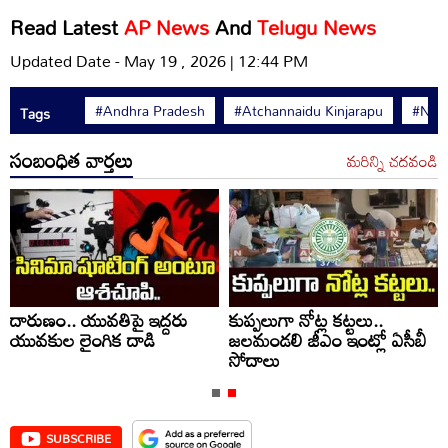
Read Latest
AP News
And
Telugu News
Updated Date - May 19 , 2026 | 12:44 PM
#Andhra Pradesh
#Atchannaidu Kinjarapu
#Nell
Tags
సంబంధిత వార్తలు
మరిన్ని చదవండి
దారుణం.. యువతిపై ఇద్దరు
కుప్పలుగా నోట్ల కట్టలు..
యువకుల లైంగిక దాడి
జలమండలి జీఎం ఇంట్లో ఏసీబీ
సోదాలు
SUBSCRIBE