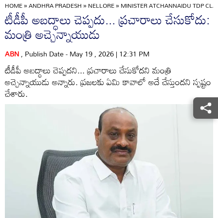
HOME
»
ANDHRA PRADESH
»
NELLORE
»
MINISTER ATCHANNAIDU TDP CLAI
టీడీపీ అబద్ధాలు చెప్పదు... ప్రచారాలు చేసుకోదు:
మంత్రి అచ్చెన్నాయుడు
ABN
, Publish Date - May 19 , 2026 | 12:31 PM
టీడీపీ అబద్ధాలు చెప్పదని... ప్రచారాలు చేసుకోదని మంత్రి
అచ్చెన్నాయుడు అన్నారు. ప్రజలకు ఏమి కావాలో అదే చేస్తుందని స్పష్టం
చేశారు.