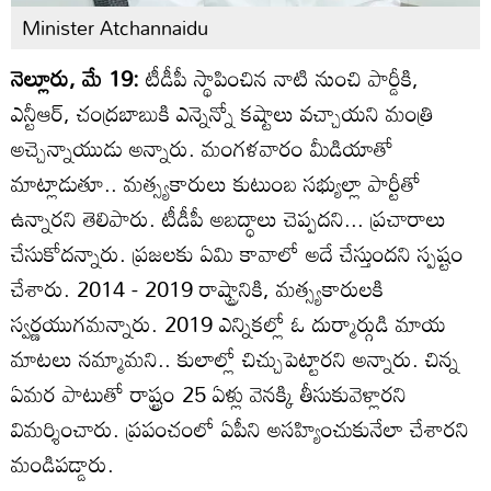
Minister Atchannaidu
నెల్లూరు, మే 19:
టీడీపీ స్థాపించిన నాటి నుంచి పార్డీకి,
ఎన్టీఆర్, చంద్రబాబుకి ఎన్నెన్నో కష్టాలు వచ్చాయని మంత్రి
అచ్చెన్నాయుడు అన్నారు. మంగళవారం మీడియాతో
మాట్లాడుతూ.. మత్స్యకారులు కుటుంబ సభ్యుల్లా పార్టీతో
ఉన్నారని తెలిపారు. టీడీపీ అబద్ధాలు చెప్పదని... ప్రచారాలు
చేసుకోదన్నారు. ప్రజలకు ఏమి కావాలో అదే చేస్తుందని స్పష్టం
చేశారు. 2014 - 2019 రాష్ట్రానికి, మత్స్యకారులకి
స్వర్ణయుగమన్నారు. 2019 ఎన్నికల్లో ఓ దుర్మార్గుడి మాయ
మాటలు నమ్మామని.. కులాల్లో చిచ్చుపెట్టారని అన్నారు. చిన్న
ఏమర పాటుతో రాష్ట్రం 25 ఏళ్లు వెనక్కి తీసుకువెళ్లారని
విమర్శించారు. ప్రపంచంలో ఏపీని అసహ్యించుకునేలా చేశారని
మండిపడ్డారు.