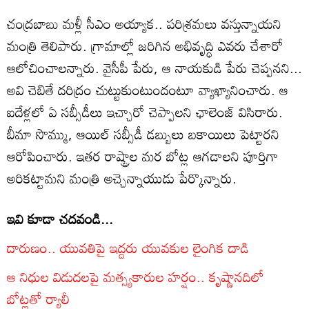
చంద్రబాబు మళ్లీ సీఎం అయ్యాక.. పరిశ్రమలు వస్తున్నాయని
మంత్రి తెలిపారు. గ్రామాల్లో జరిగిన అభివృద్ధి ఎవరు చేశారో
ఆలోచించాలన్నారు. వైసీపీ పేరు, ఆ నాయకుడి పేరు చెప్పనని...
అవి చెబితే దరిద్రం చుట్టుకుంటుందంటూ వ్యాఖ్యానించారు. ఆ
ఐదేళ్లలో ఏ సబ్సీడీలు ఇచ్చారో చెప్పాలని ఛాలెంజ్ విసిరారు.
బీమా సొమ్ము, ఆయిల్ సబ్సీడీ డబ్బులు బకాయిలు‌ పెట్టారని
ఆరోపించారు. ఇతర రాష్ట్రాల మర బోట్ల ఆగడాలని పూర్తిగా
అరికట్టామని మంత్రి అచ్చెన్నాయుడు పేర్కొన్నారు.
ఇవి కూడా చదవండి...
దారుణం.. యువతిపై ఇద్దరు యువకుల లైంగిక దాడి
ఆ నిధుల విడుదలపై మత్స్యకారుల హర్షం.. కృష్ణానదిలో
బోట్లతో ర్యాలీ