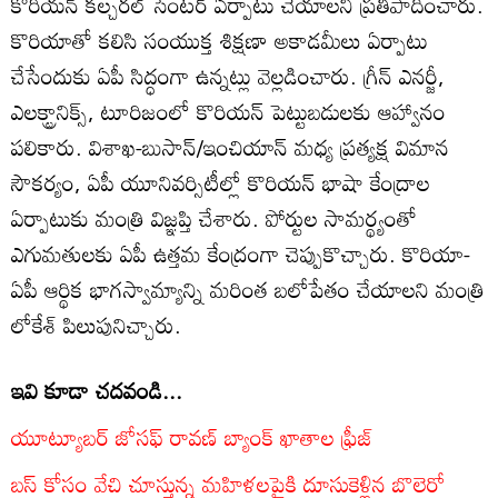
కొరియన్ కల్చరల్ సెంటర్ ఏర్పాటు చేయాలని ప్రతిపాదించారు.
కొరియాతో కలిసి సంయుక్త శిక్షణా అకాడమీలు ఏర్పాటు
చేసేందుకు ఏపీ సిద్ధంగా ఉన్నట్లు వెల్లడించారు. గ్రీన్ ఎనర్జీ,
ఎలక్ట్రానిక్స్, టూరిజంలో కొరియన్ పెట్టుబడులకు ఆహ్వానం
పలికారు. విశాఖ-బుసాన్/ఇంచియాన్ మధ్య ప్రత్యక్ష విమాన
సౌకర్యం, ఏపీ యూనివర్సిటీల్లో కొరియన్ భాషా కేంద్రాల
ఏర్పాటుకు మంత్రి విజ్ఞప్తి చేశారు. పోర్టుల సామర్థ్యంతో
ఎగుమతులకు ఏపీ ఉత్తమ కేంద్రంగా చెప్పుకొచ్చారు. కొరియా-
ఏపీ ఆర్థిక భాగస్వామ్యాన్ని మరింత బలోపేతం చేయాలని మంత్రి
లోకేశ్ పిలుపునిచ్చారు.
ఇవి కూడా చదవండి...
యూట్యూబర్ జోసఫ్ రావణ్ బ్యాంక్ ఖాతాల ఫ్రీజ్
బస్ కోసం వేచి చూస్తున్న మహిళలపైకి దూసుకెళ్లిన బొలెరో