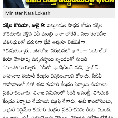
Minister Nara Lokesh
దక్షిణ కొరియా, జులై 9:
పెట్టుబడుల సాధన కోసం దక్షిణ
కొరియాకు వెళ్లిన ఏపీ మంత్రి నారా లోకేశ్.. పలు కంపెనీల
ప్రతినిధులతో వరుసగా భేటీ అవుతూ బిజీబిజీగా
గడుపుతున్నారు. ఐదోరోజు పర్యటనలో భాగంగా సియోల్‌లో
కియా మోటార్స్ ఉన్నతస్థాయి బృందంతో మంత్రి
సమావేశమయ్యారు. ఏపీలో ఇంటిగ్రేటెడ్ ఈవీ, హైబ్రిడ్
వాహనాల తయారీ కేంద్రం విస్తరించాలని కోరారు. పీబీవీ
వాహనాలతో సహా ఈవీ తయారీ కేంద్రం ఏర్పాటు చేయాలని
ప్రతిపాదించారు. విశాఖ సమీపంలో సీకేడీ అసెంబ్లీ, ఎగుమతి
కేంద్రం ఏర్పాటు చేయాలని విజ్ఞప్తి చేశారు. ఈవీ కాంపోనెంట్లు,
బ్యాటరీ సిస్టమ్‌ల తయారీ కేంద్రం ప్రతిపాదనను కియా ముందు
ఉంచారు. ఈవీ పవర్‌ట్రెయిన్ టెస్టింగ్, వెహికల్ హోమోలోగేషన్