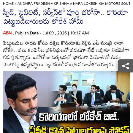
HOME
»
ANDHRA PRADESH
»
KRISHNA
»
NARA LOKESH KIA MOTORS SOUTH
స్పీడ్, స్టెబిలిటీ, సర్వీస్‌తో పూర్తి భరోసా.. కొరియా
పెట్టుబడిదారులకు లోకేశ్ హామీ
ABN
, Publish Date - Jul 09 , 2026 | 10:17 AM
పెట్టుబడుల సాధన కోసం దక్షిణ కొరియాకు వెళ్లిన ఏపీ మంత్రి నారా
లోకేశ్.. పలు కంపెనీల ప్రతినిధులతో వరుసగా భేటీ అవుతూ బిజీబిజీగా
గడుపుతున్నారు. ఐదోరోజు పర్యటనలో భాగంగా సియోల్‌లో కియా
మోటార్స్ ఉన్నతస్థాయి బృందంతో మంత్రి సమావేశమయ్యారు.