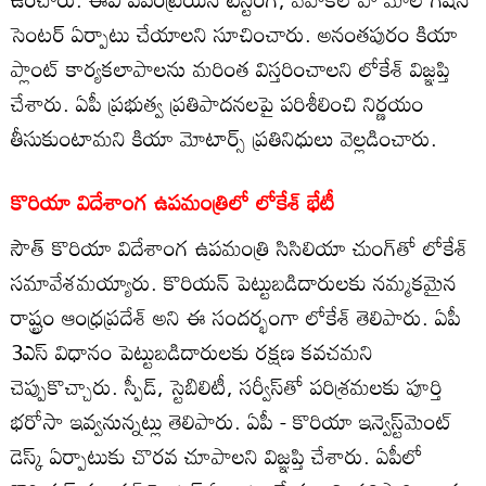
సెంటర్ ఏర్పాటు చేయాలని సూచించారు. అనంతపురం కియా
ప్లాంట్ కార్యకలాపాలను మరింత విస్తరించాలని లోకేశ్ విజ్ఞప్తి
చేశారు. ఏపీ ప్రభుత్వ ప్రతిపాదనలపై పరిశీలించి నిర్ణయం
తీసుకుంటామని కియా మోటార్స్ ప్రతినిధులు వెల్లడించారు.
కొరియా విదేశాంగ ఉపమంత్రిలో లోకేశ్ భేటీ
సౌత్ కొరియా విదేశాంగ ఉపమంత్రి సిసిలియా చుంగ్‌తో లోకేశ్
సమావేశమయ్యారు. కొరియన్ పెట్టుబడిదారులకు నమ్మకమైన
రాష్ట్రం ఆంధ్రప్రదేశ్ అని ఈ సందర్భంగా లోకేశ్ తెలిపారు. ఏపీ
3ఎస్ విధానం పెట్టుబడిదారులకు రక్షణ కవచమని
చెప్పుకొచ్చారు. స్పీడ్, స్టెబిలిటీ, సర్వీస్‌తో పరిశ్రమలకు పూర్తి
భరోసా ఇవ్వనున్నట్లు తెలిపారు. ఏపీ - కొరియా ఇన్వెస్ట్‌మెంట్
డెస్క్ ఏర్పాటుకు చొరవ చూపాలని విజ్ఞప్తి చేశారు. ఏపీలో