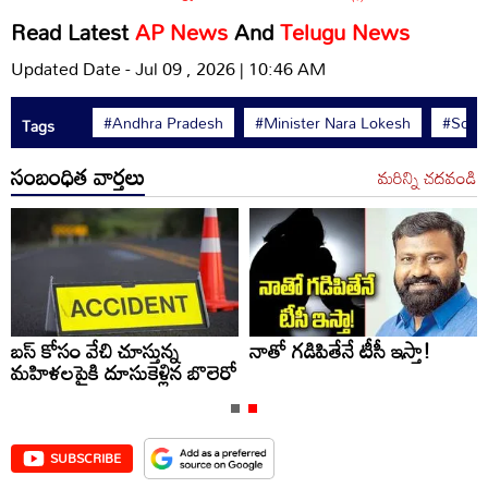
Read Latest
AP News
And
Telugu News
Updated Date - Jul 09 , 2026 | 10:46 AM
#Andhra Pradesh
#Minister Nara Lokesh
#Sout
Tags
సంబంధిత వార్తలు
మరిన్ని చదవండి
బస్ కోసం వేచి చూస్తున్న
నాతో గడిపితేనే టీసీ ఇస్తా!
మహిళలపైకి దూసుకెళ్లిన బొలెరో
SUBSCRIBE