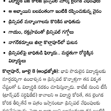
విద్యార్థికి పీజీ కాలేజీ ప్రిన్సిపల్‌ మార్క్‌ లైంగిక వేధింపులు
ఆ అబ్బాయిని బలవంతంగా ఇంటికి రప్పించుకున్న వైనం
ప్రిన్సిపల్‌ మర్మాంగాలను కొరికిన బాధితుడు
గాయం, రక్తస్రావంతో ప్రిన్సిపల్‌ గగ్గోలు
నాగర్‌కర్నూలు జిల్లా కొల్లాపూర్‌లో ఘటన
ప్రిన్సిపల్‌పై బాధితుడి ఫిర్యాదు.. మద్దతుగా రోడ్డెక్కిన
విద్యార్థులు
కొల్లాపూర్‌, జూలై 8 (ఆంధ్రజ్యోతి):
భావి పౌరులైన విద్యార్థులకు
మార్గదర్శిగా ఉండాల్సిన ఆ ప్రిన్సిపల్‌ కొన్నాళ్లుగా తన వికృత
చేష్టలతో ఓ విద్యార్థికి నరకం చూపిస్తున్నాడు. కాలేజీ నుంచి టీసీ
(ట్రాన్స్‌ఫర్‌ సర్టిఫికేట్‌) కావాలని ఆ విద్యార్థి కోరితే, తన లైంగిక
కోరిక తీర్చితేనే ఆ పత్రం ఇస్తానంటూ ప్రిన్సిపల్‌ వేధింపులకు
గురిచేస్తున్నాడు. పైగా ఆ అబ్బాయిని బలవంతంగా తన ఇంటికి