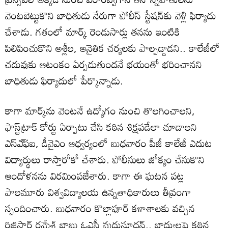
వెంటబెట్టుకొని బాధితుడు నేరుగా పోలీస్‌ స్టేషన్‌కు వెళ్లి ఫిర్యాదు
చేశాడు. గతంలో మార్క్‌ రెండుసార్లు తనను ఇంటికి
పిలిపించుకొని అశ్లీల, అనైతిక చర్యలకు పాల్పడ్డాడని.. కాలేజీలో
చదువుకు ఆటంకం ఏర్పడుతుందనే భయంతో భరించానని
బాధితుడు ఫిర్యాదులో పేర్కొన్నాడు.
కాగా మార్క్‌ను వెంటనే ఉద్యోగం నుంచి తొలగించాలని,
ఫాస్ట్‌ట్రాక్‌ కోర్టు ఏర్పాటు చేసి కఠిన శిక్షపడేలా చూడాలని
ఎస్‌ఎ్‌ఫఐ, డీవైఎం ఆధ్వర్యంలో బుధవారం పీజీ కాలేజీ ఎదుట
విద్యార్థులు రాస్తారోకో చేశారు. పోలీసులు జోక్యం చేసుకొని
ఆందోళనను విరమింపజేశారు. కాగా ఈ ఘటన పట్ల
పాలమూరు విశ్వవిద్యాలయ ఉన్నతాధికారులు తీవ్రంగా
స్పందించారు. బుధవారం కొల్లాపూర్‌ కళాశాలకు వచ్చిన
రిజిస్ట్రార్‌ రమేశ్‌ బాబు ఓఎస్డీ మధుసూదన్‌.. బాధ్యులపై కఠిన