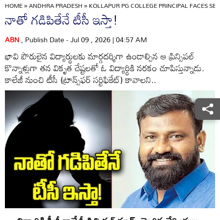
HOME
»
ANDHRA PRADESH
»
KOLLAPUR PG COLLEGE PRINCIPAL FACES S
నాతో గడిపితేనే టీసీ ఇస్తా!
ABN
, Publish Date - Jul 09 , 2026 | 04:57 AM
భావి పౌరులైన విద్యార్థులకు మార్గదర్శిగా ఉండాల్సిన ఆ ప్రిన్సిపల్‌
కొన్నాళ్లుగా తన వికృత చేష్టలతో ఓ విద్యార్థికి నరకం చూపిస్తున్నాడు.
కాలేజీ నుంచి టీసీ (ట్రాన్స్‌ఫర్‌ సర్టిఫికేట్‌) కావాలని..