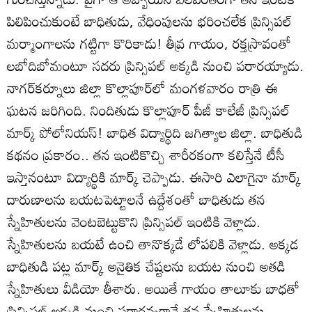
పిలిపించుకుంటే బాధితుడు, వేధింపులను భరించలేక ప్రిన్సిపల్‌
మర్మాంగాలను గట్టిగా కొరికాడు! తీవ్ర గాయం, రక్తస్రావంతో
లబోదిబోమంటూ సదరు ప్రిన్సిపల్‌ అక్కడి నుంచి పరారయ్యాడు.
నాగర్‌కర్నూలు జిల్లా కొల్లాపూర్‌లో మంగళవారం రాత్రి ఈ
ఘటన జరిగింది. నిందితుడు కొల్లాపూర్‌ పీజీ కాలేజీ ప్రిన్సిపల్‌
మార్క్‌ పోలోనియస్‌! బాధిత విద్యార్థిది జగిత్యాల జిల్లా. బాధితుడి
కథనం ప్రకారం.. తన ఇంటికొచ్చి శారీరకంగా కలిస్తేనే టీసీ
ఇస్తానంటూ విద్యార్థికి మార్క్‌ చెప్పాడు. ఈసారి ఎలాగైనా మార్క్‌
దారుణాలను బయటపెట్టాలనే ఉద్దేశంతో బాధితుడు తన
స్నేహితులను వెంటబెట్టుకొని ప్రిన్సిపల్‌ ఇంటికి వెళ్లాడు.
స్నేహితులను బయటే ఉంచి తానొక్కడే లోపలికి వెళ్లాడు. అక్కడ
బాధితుడి పట్ల మార్క్‌ అనైతిక చేష్టలను బయట నుంచి అతడి
స్నేహితులు వీడియో తీశారు. అయితే గాయం తాలూకు బాధతో
ప్రిన్సిపల్‌ అక్కడి నుంచి పరారవ్వగానే తన స్నేహితులను