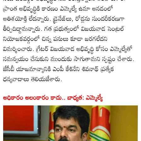
ప్రాంత అభివృద్ధికి కారణం ఎమ్మెల్యే ఉమా అనడంలో
అతిశయోక్తి లేదన్నారు. డ్రైనేజ్‌లు, రోడ్లను సుందరీకరణగా
తీర్చిదిద్దామన్నారు. గత ప్రభుత్వంలో విజయవాడ సెంట్రల్
నియోజకవర్గంలో చిన్న పనులు కూడా జరగలేదని
విమర్శించారు. గ్రేటర్ విజయవాడ అభివృద్ధి కోసం ఎమ్మెల్యేతో
సమన్వయం చేసుకుని ముందుకు సాగుతామని స్పష్టం చేశారు.
జేసీబీ యాజమాన్యానికి ఎంపీ కేశినేని శివనాథ్ ప్రత్యేక
ధన్యవాదాలు తెలియజేశారు.
అధికారం అలంకారం కాదు.. బాధ్యత: ఎమ్మెల్యే