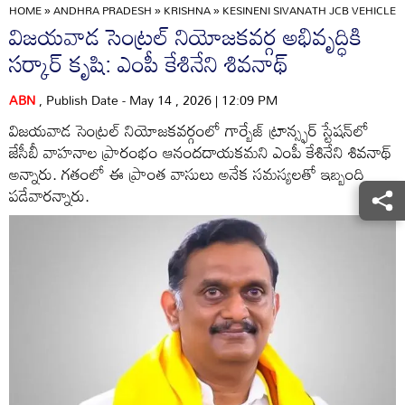
HOME
»
ANDHRA PRADESH
»
KRISHNA
»
KESINENI SIVANATH JCB VEHICL
విజయవాడ సెంట్రల్ నియోజకవర్గ అభివృద్ధికి
సర్కార్ కృషి: ఎంపీ కేశినేని శివనాథ్
ABN
, Publish Date - May 14 , 2026 | 12:09 PM
విజయవాడ సెంట్రల్ నియోజకవర్గంలో గార్బేజ్ ట్రాన్స్ఫర్ స్టేషన్‌లో
జేసీబీ వాహనాల ప్రారంభం ఆనందదాయకమని ఎంపీ కేశినేని శివనాథ్
అన్నారు. గతంలో ఈ ప్రాంత వాసులు అనేక సమస్యలతో ఇబ్బంది
పడేవారన్నారు.