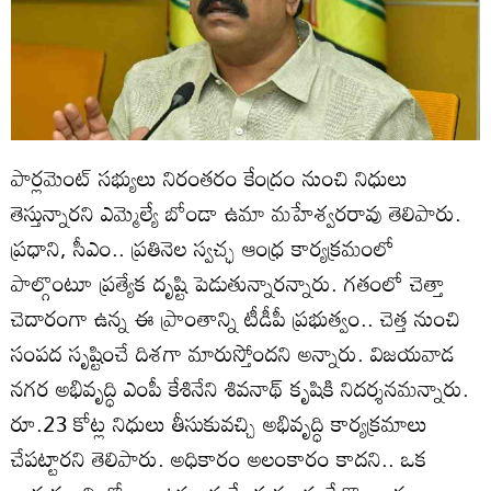
పార్లమెంట్ సభ్యులు నిరంతరం కేంద్రం నుంచి నిధులు
తెస్తున్నారని ఎమ్మెల్యే బోండా ఉమా మహేశ్వరరావు తెలిపారు.
ప్రధాని, సీఎం.. ప్రతినెల స్వచ్ఛ ఆంధ్ర కార్యక్రమంలో
పాల్గొంటూ ప్రత్యేక దృష్టి పెడుతున్నారన్నారు. గతంలో చెత్తా
చెదారంగా ఉన్న ఈ ప్రాంతాన్ని టీడీపీ ప్రభుత్వం.. చెత్త నుంచి
సంపద సృష్టించే దిశగా మారుస్తోందని అన్నారు. విజయవాడ
నగర అభివృద్ధి ఎంపీ కేశినేని శివనాథ్ కృషికి నిదర్శనమన్నారు.
రూ.23 కోట్ల నిధులు తీసుకువచ్చి అభివృద్ధి కార్యక్రమాలు
చేపట్టారని తెలిపారు. అధికారం అలంకారం కాదని.. ఒక