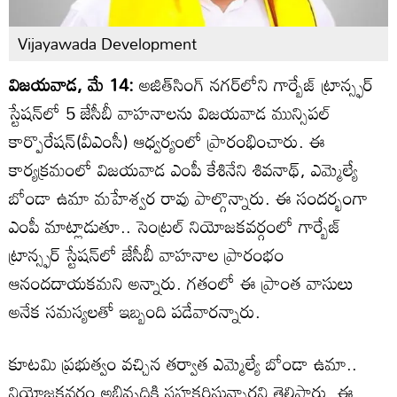
Vijayawada Development
విజయవాడ, మే 14:
అజిత్‌సింగ్ నగర్‌లోని గార్బేజ్ ట్రాన్స్ఫర్
స్టేషన్‌లో 5 జేసీబీ వాహనాలను విజయవాడ మున్సిపల్
కార్పొరేషన్(వీఎంసీ) ఆధ్వర్యంలో ప్రారంభించారు. ఈ
కార్యక్రమంలో విజయవాడ ఎంపీ కేశినేని శివనాథ్, ఎమ్మెల్యే
బోండా ఉమా మహేశ్వర రావు పాల్గొన్నారు. ఈ సందర్భంగా
ఎంపీ మాట్లాడుతూ.. సెంట్రల్ నియోజకవర్గంలో గార్బేజ్
ట్రాన్స్ఫర్ స్టేషన్‌లో జేసీబీ వాహనాల ప్రారంభం
ఆనందదాయకమని అన్నారు. గతంలో ఈ ప్రాంత వాసులు
అనేక సమస్యలతో ఇబ్బంది పడేవారన్నారు.
కూటమి ప్రభుత్వం వచ్చిన తర్వాత ఎమ్మెల్యే బోండా ఉమా..
నియోజకవర్గం అభివృద్ధికి సహకరిస్తున్నారని తెలిపారు. ఈ