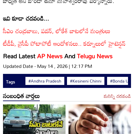
బాధ్యత అని బోండా ఉమా మహేశ్వరరావు పేర్కొన్నారు.
ఇవి కూడా చదవండి...
సీఎం చంద్రబాబు, పవన్, లోకేశ్ బాటలోనే మంత్రులు
టీడీపీ, వైసీపీ పోటాపోటీ ఆందోళనలు.. కర్నూలులో హైటెన్షన్
Read Latest
AP News
And
Telugu News
Updated Date - May 14 , 2026 | 12:17 PM
#Andhra Pradesh
#Kesineni Chinni
#Bonda Uma
Tags
సంబంధిత వార్తలు
మరిన్ని చదవండి