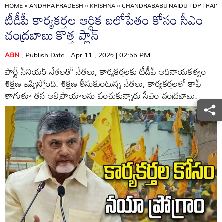
HOME
»
ANDHRA PRADESH
»
KRISHNA
»
CHANDRABABU NAIDU TDP TRAIN
టీడీపీ కార్యకర్తల ఆర్థిక బలోపేతం కోసం సీఎం
చంద్రబాబు కొత్త ప్లాన్
ABN
, Publish Date - Apr 11 , 2026 | 02:55 PM
పార్టీ సీనియర్ నేతలతో నేతలు, కార్యకర్తలకు టీడీపీ అధినాయకత్వం
శిక్షణ ఇప్పిస్తోంది. శిక్షణ తీసుకుంటున్న నేతలు, కార్యకర్తలతో కాఫీ
తాగుతూ తన అభిప్రాయాలను పంచుకున్నారు సీఎం చంద్రబాబు.