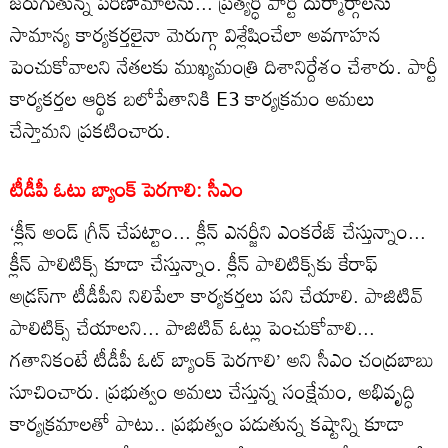
జరుగుతున్న పరిణామాలను... ప్రత్యర్ధి పార్టీ దుర్మార్గాలను
సామాన్య కార్యకర్తలైనా మెరుగ్గా విశ్లేషించేలా అవగాహన
పెంచుకోవాలని నేతలకు ముఖ్యమంత్రి దిశానిర్దేశం చేశారు. పార్టీ
కార్యకర్తల ఆర్థిక బలోపేతానికి E3 కార్యక్రమం అమలు
చేస్తామని ప్రకటించారు.
టీడీపీ ఓటు బ్యాంక్ పెరగాలి: సీఎం
‘క్లీన్ అండ్ గ్రీన్ చేపట్టాం... క్లీన్ ఎనర్జీని ఎంకరేజ్ చేస్తున్నాం...
క్లీన్ పాలిటిక్స్ కూడా చేస్తున్నాం. క్లీన్ పాలిటిక్స్‌కు కేరాఫ్
అడ్రస్‌గా టీడీపీని నిలిపేలా కార్యకర్తలు పని చేయాలి. పాజిటివ్
పాలిటిక్స్ చేయాలని... పాజిటివ్ ఓట్లు పెంచుకోవాలి...
గతానికంటే టీడీపీ ఓట్ బ్యాంక్ పెరగాలి’ అని సీఎం చంద్రబాబు
సూచించారు. ప్రభుత్వం అమలు చేస్తున్న సంక్షేమం, అభివృద్ధి
కార్యక్రమాలతో పాటు.. ప్రభుత్వం పడుతున్న కష్టాన్ని కూడా