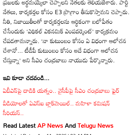
ప్రజలకు అర్థమయ్యేలా చెప్పాలని నేతలకు తెలియజేశారు. పార్టీ
నేతలు, కార్యకర్తల కోసం E3 ప్రొగ్రాం తీసుకొస్తామని చెప్పారు.
నీతి, నిజాయితీలతో కార్యకర్తలను ఆర్థికంగా బలోపేతం
చేసేందుకు ‘ఎథికల్ ఎకనమిక్ ఎంపవర్మెంట్’ కార్యక్రమం
చేపడతామన్నారు. ‘నా కుటుంబం కోసం ఏ విధంగా ఆలోచన
చేశానో... టీడీపీ కుటుంబం కోసం అదే విధంగా ఆలోచన
చేస్తున్నా’ అని సీఎం చంద్రబాబు నాయుడు పేర్కొన్నారు.
ఇవి కూడా చదవండి...
ఏబీఎన్‌పై దాడికి యత్నం.. వైసీపీపై సీఎం చంద్రబాబు ఫైర్
వీడియోలతో ఏఎస్‌ఐ బ్లాక్‌మెయిల్.. మహిళా కమిషన్
సీరియస్..
Read Latest
AP News
And
Telugu News