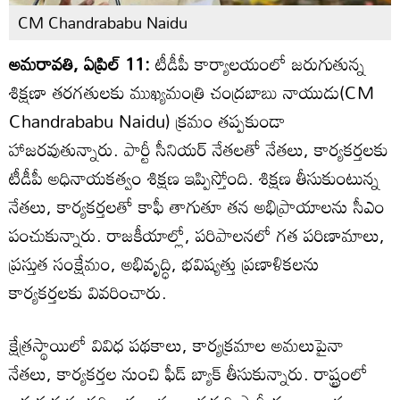
CM Chandrababu Naidu
అమరావతి, ఏప్రిల్ 11:
టీడీపీ కార్యాలయంలో జరుగుతున్న
శిక్షణా తరగతులకు ముఖ్యమంత్రి చంద్రబాబు నాయుడు(CM
Chandrababu Naidu) క్రమం తప్పకుండా
హాజరవుతున్నారు. పార్టీ సీనియర్ నేతలతో నేతలు, కార్యకర్తలకు
టీడీపీ అధినాయకత్వం శిక్షణ ఇప్పిస్తోంది. శిక్షణ తీసుకుంటున్న
నేతలు, కార్యకర్తలతో కాఫీ తాగుతూ తన అభిప్రాయాలను సీఎం
పంచుకున్నారు. రాజకీయాల్లో, పరిపాలనలో గత పరిణామాలు,
ప్రస్తుత సంక్షేమం, అభివృద్ధి, భవిష్యత్తు ప్రణాళికలను
కార్యకర్తలకు వివరించారు.
క్షేత్రస్థాయిలో వివిధ పథకాలు, కార్యక్రమాల అమలుపైనా
నేతలు, కార్యకర్తల నుంచి ఫీడ్ బ్యాక్ తీసుకున్నారు. రాష్ట్రంలో