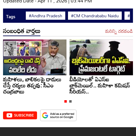
Updated Date - Apr 11 , 2026 | 03:44 PM
#Andhra Pradesh
#CM Chandrababu Naidu
#TD
Tags
సంబంధిత వార్తలు
మరిన్ని చదవండి
మహిళలు, బాలికలపై దాడులు
వీడియోలతో ఏఎస్‌ఐ
చేస్తే చర్యలు తప్పవు: సీఎం
బ్లాక్‌మెయిల్.. మహిళా కమిషన్
చంద్రబాబు
సీరియస్..
SUBSCRIBE