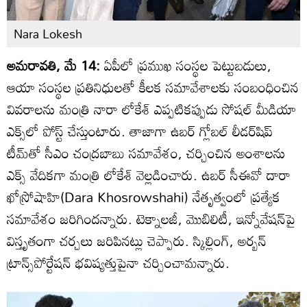
Nara Lokesh
అమరావతి, మే 14:
ఏపీలో ప్రముఖ సంస్థల పెట్టుబడులు,
ఆయా సంస్థల ప్రతినిధులతో కీలక సమావేశాలకు సంబంధించిన
వివరాలను మంత్రి నారా లోకేశ్ ఎప్పటికప్పుడు సోషల్ మీడియా
ఎక్స్‌లో పోస్ట్ చేస్తుంటారు. తాజాగా ఉబర్ గ్లోబల్ లీడర్‌షిప్
టీమ్‌తో సీఎం చంద్రబాబు సమావేశం, చర్చించిన అంశాలను
ఎక్స్‌ వేదికగా మంత్రి లోకేశ్ వెల్లడించారు. ఉబర్ సీఈవో దారా
ఖోస్రోషాహి(Dara Khosrowshahi) నేతృత్వంలో ప్రత్యేక
సమావేశం జరిగిందన్నారు. టెక్నాలజీ, మొబిలిటీ, ఇన్నోవేషన్‌పై
విస్తృతంగా చర్చలు జరిపినట్లు చెప్పారు. స్కిల్లింగ్, అర్బన్
ట్రాన్స్‌పోర్టేషన్ భవిష్యత్తుపైనా చర్చించామన్నారు.