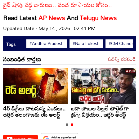
వైన్ షాపు వద్ద దారుణం.. వంద రూపాయల కోసం..
Read Latest
AP News
And
Telugu News
Updated Date - May 14 , 2026 | 02:41 PM
#Andhra Pradesh
#Nara Lokesh
#CM Chandraba
Tags
సంబంధిత వార్తలు
మరిన్ని చదవండి
45 డిగ్రీలు దాటనున్న ఎండలు..
బడా బాబుల పిల్లలే టార్గెట్‌గా
ఉత్తర తెలంగాణకు రెడ్ అలర్ట్
డ్రగ్స్ విక్రయం.. ఇద్దరి అరెస్ట్
SUBSCRIBE