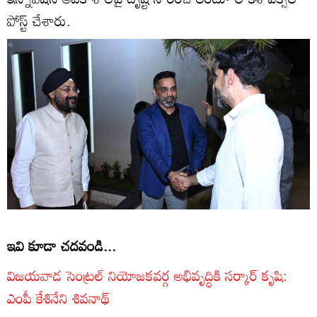
పోస్ట్ చేశారు.
ఇవి కూడా చదవండి...
విజయవాడ సెంట్రల్ నియోజకవర్గ అభివృద్ధికి సర్కార్ కృషి:
ఎంపీ కేశినేని శివనాథ్