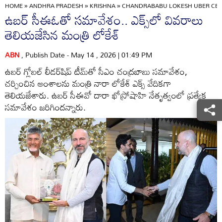
HOME
»
ANDHRA PRADESH
»
KRISHNA
»
CHANDRABABU LOKESH UBER CEO 
ఉబర్ సీఈఓ‌తో సమావేశం.. ఎక్స్‌లో వివరాలు
తెలియజేసిన మంత్రి లోకేశ్
ABN
, Publish Date - May 14 , 2026 | 01:49 PM
ఉబర్ గ్లోబల్ లీడర్‌షిప్ టీమ్‌తో సీఎం చంద్రబాబు సమావేశం,
చర్చించిన అంశాలను మంత్రి నారా లోకేశ్ ఎక్స్‌ వేదికగా
తెలియజేశారు. ఉబర్ సీఈవో దారా ఖోస్రోషాహి నేతృత్వంలో ప్రత్యేక
సమావేశం జరిగిందన్నారు.