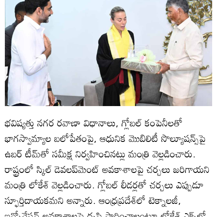
భవిష్యత్తు నగర రవాణా విధానాలు, గ్లోబల్ కంపెనీలతో
భాగస్వామ్యాల బలోపేతంపై, ఆధునిక మొబిలిటీ సొల్యూషన్స్‌పై
ఉబర్ టీమ్‌తో సమీక్ష నిర్వహించినట్లు మంత్రి వెల్లడించారు.
రాష్ట్రంలో స్కిల్ డెవలప్‌మెంట్ అవకాశాలపై చర్చలు జరిగాయని
మంత్రి లోకేశ్ వెల్లడించారు. గ్లోబల్ లీడర్లతో చర్చలు ఎప్పుడూ
స్ఫూర్తిదాయకమని అన్నారు. ఆంధ్రప్రదేశ్‌లో టెక్నాలజీ,
ఇన్నోవేషన్ అవకాశాలపై దృష్టి సారించాలంటూ లోకేశ్ ఎక్స్‌లో