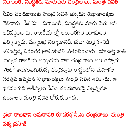
నిజాయితీ, నిబద్ధతకు మారుపేరు చంద్రబాబు: మంత్రి సవిత
సీఎం చంద్రబాబుకు మంత్రి సవిత జన్మదిన శుభాకాంక్షలు
తెలిపారు. సీబీఎన్.. నిజాయితీ, నిబద్ధతకు మారు పేరు అని
అభివర్ణించారు. రాజకీయాల్లో అలుపెరగని యోధుడని
పేర్కొన్నారు. నవ్యాంధ్ర నిర్మాణానికి, ప్రజా సంక్షేమానికి
శ్రమిస్తున్న నిరంతర శ్రామికుడని ప్రశంసించారు. యావత్తు జాతి
మెచ్చిన రాజకీయ అభ్యుదయ వాది చంద్రబాబు అని చెప్పారు.
76లో అడుగుపెడుతున్న చంద్రన్నకు రాష్ట్రంలోని మహిళల
తరఫున జన్మదిన శుభాకాంక్షలు మంత్రి సవిత తెలిపారు. ఆ
భగవంతుని ఆశీస్సులు సీఎం చంద్రబాబుపై ఎల్లప్పుడూ
ఉండాలని మంత్రి సవిత కోరుకున్నారు.
ప్రజా రాజధాని అమరావతి రూపకర్త సీఎం చంద్రబాబు: మంత్రి
సత్య ప్రసాద్