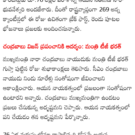
భువనేశ్వరి అందజేశారు. దీంతో రాష్ట్రవ్యాప్తంగా 269 అన్న
క్యాంటీన్లలో ఈ రోజు ఉచితంగా బ్రేక్ ఫాస్ట్, రెండు పూటల
భోజనాలు ప్రజలకు అందించనున్నారు.
చంద్రబాబు విజన్ ప్రపంచానికి ఆదర్శం: మంత్రి టీజీ భరత్
ముఖ్యమంత్రి నారా చంద్రబాబు నాయుడుకు మంత్రి టీజీ భరత్
గుప్తా పుట్టిన రోజు శుభాకాంక్షలు తెలిపారు. సీఎం చంద్రబాబు
నాయుడు నిండు నూరేళ్లు సంతోషంగా జీవించాలని
ఆకాంక్షించారు. ఆయన నాయ‌క‌త్వంలో ప్రజలంతా సంతోషంగా
ఉంటారని అన్నారు. చంద్రబాబు ముఖ్యమంత్రిగా ఉండటం
ప్రజలు చేసుకున్న అదృష్టమని చెప్పారు. ఆయన నాయకత్వంలో
పని చేయడం తన అదృష్టమని పేర్కొన్నారు.
76 ఏళ్ల వ‌య‌స్సులోనూ రాష్ట్రాభివృద్ధి కోస‌మే ఆయ‌న