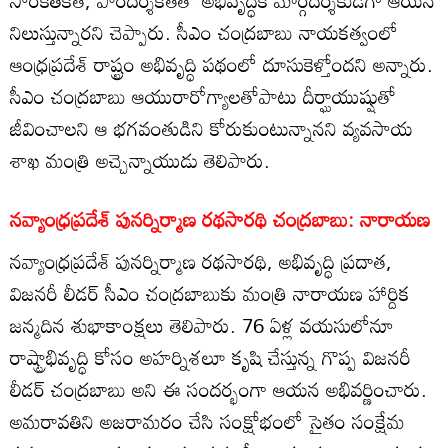
సాంకేతికత, పారదర్శకతతో అభివృద్ధికి మార్గదర్శకుడిగా ఆయన
నిలుస్తున్నారని చెప్పారు. సీఎం చంద్రబాబు నాయకత్వంలో
ఆంధ్రప్రదేశ్ రాష్ట్రం అభివృద్ధి పథంలో దూసుకెళ్తోందని అన్నారు.
సీఎం చంద్రబాబు ఆయురారోగ్యాలతోపాటు దీర్ఘాయుష్షుతో
జీవించాలని ఆ భగవంతుడిని కోరుకుంటున్నానని వ్యవసాయ
శాఖ మంత్రి అచ్చెన్నాయుడు తెలిపారు.
నవ్యాంధ్రప్రదేశ్ పునర్నిర్మాణ రథసారథి చంద్రబాబు: నారాయణ
నవ్యాంధ్రప్రదేశ్ పునర్నిర్మాణ రథసారథి, అభివృద్ధి ప్రదాత,
విజనరీ లీడర్‌ సీఎం చంద్రబాబుకు మంత్రి నారాయణ హార్దిక
జన్మదిన శుభాకాంక్షలు తెలిపారు. 76 ఏళ్ల వయసులోనూ
రాష్ట్రాభివృద్ధి కోసం అహర్నిశలూ కృషి చేస్తున్న గొప్ప విజనరీ
లీడర్ చంద్రబాబు అని ఈ సందర్భంగా ఆయన అభివర్ణించారు.
అమరావతిని అజరామరం చేసి సంక్షోభంలో సైతం సంక్షేమ