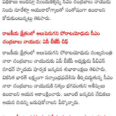
పథకాలు అందిస్తూ ముందుకెళ్తున్న సీఎం చంద్రబాబు నాయుడు
నిండు నూరేళ్లూ ఆయురారోగ్యాలతో సంతోషంగా ఉండాలని
కోరుకుంటున్నట్లు తెలిపారు.
రాజకీయ క్షేత్రంలో అలుపెరుగని పోరాటయోధుడు సీఎం
చంద్రబాబు నాయుడు: ఏపీ బీజేపీ చీఫ్
రాజకీయ క్షేత్రంలో అలుపెరుగని పోరాటయోధుడు ముఖ్యమంత్రి
నారా చంద్రబాబు నాయుడుకు ఏపీ బీజేపీ అధ్యక్షుడు పీవీఎన్
మాధవ్ హృదయ పూర్వక జన్మదిన శుభాకాంక్షలు తెలిపారు.
వికసిత భారత్ లక్ష్యంగా నవ్యాంధ్రప్రదేశ్‌ను తీర్చిదిద్దుతున్న సీఎం
నారా చంద్రబాబు నాయుడుకి నిత్యం భగవంతుని ఆశీస్సులు
ఉండాలని ఆయన ఆకాంక్షించారు. ఇలాంటి జన్మదిన వేడుకలు
ఆయన మరిన్ని జరుపుకోవాలని పేర్కొన్నారు.