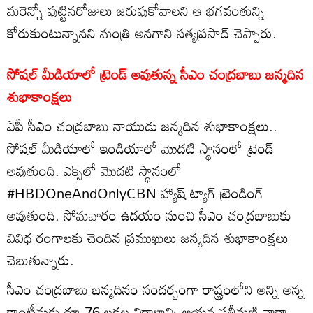
మరెన్నో పుట్టినరోజులు జరుపుకోవాలని ఆ భగవంతున్ని
కోరుకుంటున్నానని మంత్రి అనగాని సత్యప్రసాద్ చెప్పారు.
సోషల్ మీడియాలో ట్రెండ్ అవుతున్న సీఎం చంద్రబాబు జన్మదిన
శుభాకాంక్షలు
ఏపీ సీఎం చంద్రబాబు నాయుడు జన్మదిన శుభాకాంక్షలు..
సోషల్ మీడియాలో ఇండియాలో మొదటి స్థానంలో ట్రెండ్
అవుతుంది. ఎక్స్‌లో మొదటి స్థానంలో
#HBDOneAndOnlyCBN హ్యాష్ ట్యాగ్ ట్రెండింగ్
అవుతుంది. సోమవారం ఉదయం నుంచి సీఎం చంద్రబాబుకు
వివిధ రంగాలకు చెందిన ప్రముఖులు జన్మదిన శుభాకాంక్షలు
చెబుతున్నారు.
సీఎం చంద్రబాబు జన్మదినం సందర్భంగా రాష్ట్రంలోని అన్ని అన్న
కాంటీన్లుకు రూ.76 లక్షల విరాళాన్ని ఆయన సతీమణి నారా