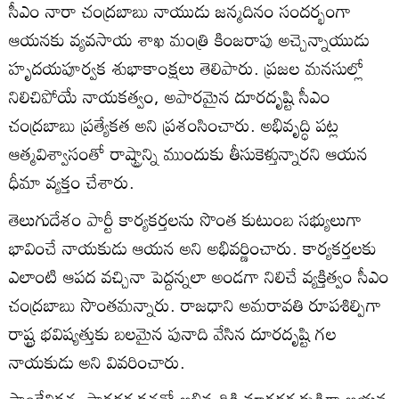
సీఎం నారా చంద్రబాబు నాయుడు జన్మదినం సందర్భంగా
ఆయనకు వ్యవసాయ శాఖ మంత్రి కింజరాపు అచ్చెన్నాయుడు
హృదయపూర్వక శుభాకాంక్షలు తెలిపారు. ప్రజల మనసుల్లో
నిలిచిపోయే నాయకత్వం, అపారమైన దూరదృష్టి సీఎం
చంద్రబాబు ప్రత్యేకత అని ప్రశంసించారు. అభివృద్ధి పట్ల
ఆత్మవిశ్వాసంతో రాష్ట్రాన్ని ముందుకు తీసుకెళ్తున్నారని ఆయన
ధీమా వ్యక్తం చేశారు.
తెలుగుదేశం పార్టీ కార్యకర్తలను సొంత కుటుంబ సభ్యులుగా
భావించే నాయకుడు ఆయన అని అభివర్ణించారు. కార్యకర్తలకు
ఎలాంటి ఆపద వచ్చినా పెద్దన్నలా అండగా నిలిచే వ్యక్తిత్వం సీఎం
చంద్రబాబు సొంతమన్నారు. రాజధాని అమరావతి రూపశిల్పిగా
రాష్ట్ర భవిష్యత్తుకు బలమైన పునాది వేసిన దూరదృష్టి గల
నాయకుడు అని వివరించారు.