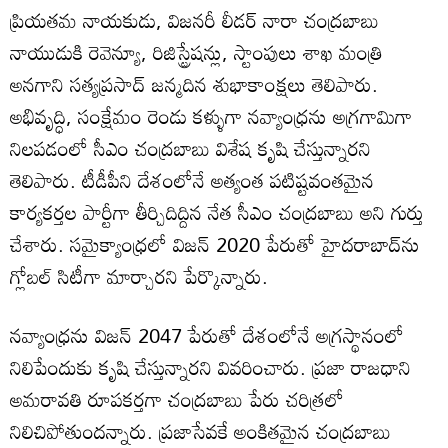
ప్రియతమ నాయకుడు, విజనరీ లీడర్ నారా చంద్రబాబు
నాయుడుకి రెవెన్యూ, రిజిస్ట్రేషన్లు, స్టాంపులు శాఖ మంత్రి
అనగాని సత్యప్రసాద్ జన్మదిన శుభాకాంక్షలు తెలిపారు.
అభివృద్ధి, సంక్షేమం రెండు కళ్ళుగా నవ్యాంధ్రను అగ్రగామిగా
నిలపడంలో సీఎం చంద్రబాబు విశేష కృషి చేస్తున్నారని
తెలిపారు. టీడీపీని దేశంలోనే అత్యంత పటిష్టవంతమైన
కార్యకర్తల పార్టీగా తీర్చిదిద్దిన నేత సీఎం చంద్రబాబు అని గుర్తు
చేశారు. సమైక్యాంధ్రలో విజన్ 2020 పేరుతో హైదరాబాద్‌ను
గ్లోబల్ సిటీ‌గా మార్చారని పేర్కొన్నారు.
నవ్యాంధ్రను విజన్ 2047 పేరుతో దేశంలోనే అగ్రస్థానంలో
నిలిపేందుకు కృషి చేస్తున్నారని వివరించారు. ప్రజా రాజధాని
అమరావతి రూపకర్తగా చంద్రబాబు పేరు చరిత్రలో
నిలిచిపోతుందన్నారు. ప్రజాసేవకే అంకితమైన చంద్రబాబు