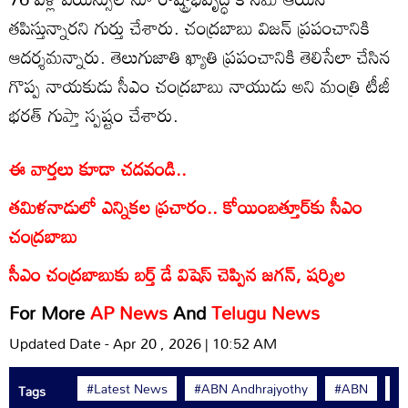
త‌పిస్తున్నారని గుర్తు చేశారు. చంద్రబాబు విజన్ ప్రపంచానికి
ఆదర్శమన్నారు. తెలుగుజాతి ఖ్యాతి ప్రపంచానికి తెలిసేలా చేసిన
గొప్ప నాయ‌కుడు సీఎం చంద్రబాబు నాయుడు అని మంత్రి టీజీ
భ‌ర‌త్ గుప్తా స్పష్టం చేశారు.
ఈ వార్తలు కూడా చదవండి..
తమిళనాడులో ఎన్నికల ప్రచారం.. కోయింబత్తూర్‌కు సీఎం
చంద్రబాబు
సీఎం చంద్రబాబుకు బర్త్ డే విషెస్ చెప్పిన జగన్, షర్మిల
For More
AP News
And
Telugu News
Updated Date - Apr 20 , 2026 | 10:52 AM
#Latest News
#ABN Andhrajyothy
#ABN
#
Tags