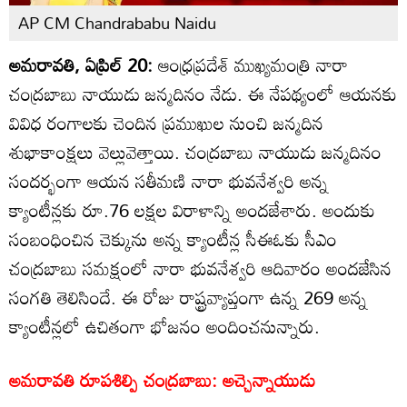
AP CM Chandrababu Naidu
అమరావతి, ఏప్రిల్ 20:
ఆంధ్రప్రదేశ్ ముఖ్యమంత్రి నారా
చంద్రబాబు నాయుడు జన్మదినం నేడు. ఈ నేపథ్యంలో ఆయనకు
వివిధ రంగాలకు చెందిన ప్రముఖుల నుంచి జన్మదిన
శుభాకాంక్షలు వెల్లువెత్తాయి. చంద్రబాబు నాయుడు జన్మదినం
సందర్భంగా ఆయన సతీమణి నారా భువనేశ్వరి అన్న
క్యాంటీన్లకు రూ.76 లక్షల విరాళాన్ని అందజేశారు. అందుకు
సంబంధించిన చెక్కును అన్న క్యాంటీన్ల సీఈఓకు సీఎం
చంద్రబాబు సమక్షంలో నారా భువనేశ్వరి ఆదివారం అందజేసిన
సంగతి తెలిసిందే. ఈ రోజు రాష్ట్రవ్యాప్తంగా ఉన్న 269 అన్న
క్యాంటీన్లలో ఉచితంగా భోజనం అందించనున్నారు.
అమరావతి రూపశిల్పి చంద్రబాబు: అచ్చెన్నాయుడు