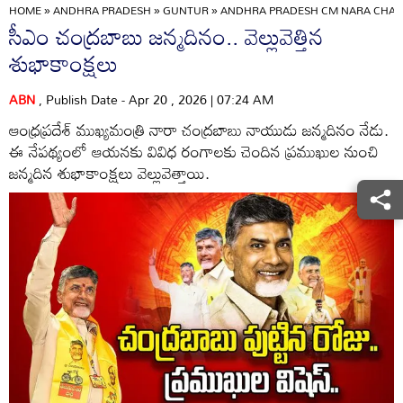
HOME
»
ANDHRA PRADESH
»
GUNTUR
»
ANDHRA PRADESH CM NARA CHAND
సీఎం చంద్రబాబు జన్మదినం.. వెల్లువెత్తిన
శుభాకాంక్షలు
ABN
, Publish Date - Apr 20 , 2026 | 07:24 AM
ఆంధ్రప్రదేశ్ ముఖ్యమంత్రి నారా చంద్రబాబు నాయుడు జన్మదినం నేడు.
ఈ నేపథ్యంలో ఆయనకు వివిధ రంగాలకు చెందిన ప్రముఖుల నుంచి
జన్మదిన శుభాకాంక్షలు వెల్లువెత్తాయి.