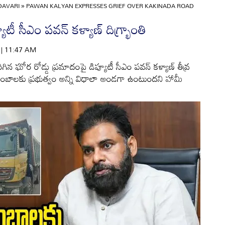
DAVARI
»
PAWAN KALYAN EXPRESSES GRIEF OVER KAKINADA ROAD
టీ సీఎం పవన్ కళ్యాణ్ దిగ్భ్రాంతి
6 | 11:47 AM
న ఘోర రోడ్డు ప్రమాదంపై డిప్యూటీ సీఎం పవన్ కళ్యాణ్ తీవ్ర
 కుటుంబాలకు ప్రభుత్వం అన్ని విధాలా అండగా ఉంటుందని హామీ