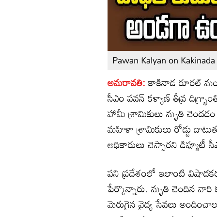
Pawan Kalyan on Kakinada
అమరావతి:
కాకినాడ రూరల్ మండ
సీఎం పవన్ కళ్యాణ్ తీవ్ర దిగ్భ్
హామీ శ్రామికులు మృతి చెందడం 
మహిళా శ్రామికులు రోడ్డు దాటుత
అధికారులు చెప్పారని డిప్యూటీ స
పని ప్రదేశంలో ఇలాంటి విషాదక
పేర్కొన్నారు. మృతి చెందిన వారి
మెరుగైన వైద్య సేవలు అందించాలని