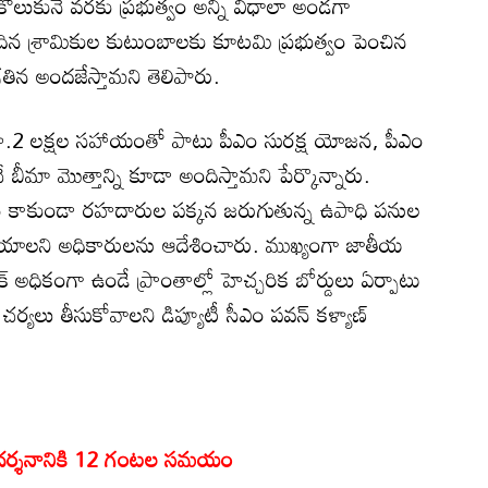
ా కోలుకునే వరకు ప్రభుత్వం అన్ని విధాలా అండగా
ెందిన శ్రామికుల కుటుంబాలకు కూటమి ప్రభుత్వం పెంచిన
తిన అందజేస్తామని తెలిపారు.
ున రూ.2 లక్షల సహాయంతో పాటు పీఎం సురక్ష యోజన, పీఎం
బీమా మొత్తాన్ని కూడా అందిస్తామని పేర్కొన్నారు.
ం కాకుండా రహదారుల పక్కన జరుగుతున్న ఉపాధి పనుల
టం చేయాలని అధికారులను ఆదేశించారు. ముఖ్యంగా జాతీయ
క్ అధికంగా ఉండే ప్రాంతాల్లో హెచ్చరిక బోర్డులు ఏర్పాటు
ర్యలు తీసుకోవాలని డిప్యూటీ సీఎం పవన్ కళ్యాణ్
్వదర్శనానికి 12 గంటల సమయం