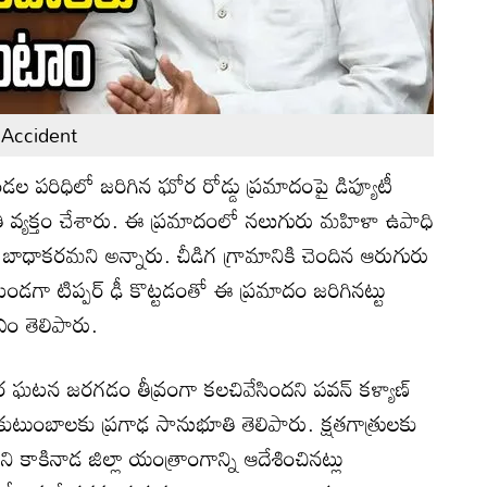
 Accident
ల పరిధిలో జరిగిన ఘోర రోడ్డు ప్రమాదంపై డిప్యూటీ
రాంతి వ్యక్తం చేశారు. ఈ ప్రమాదంలో నలుగురు మహిళా ఉపాధి
బాధాకరమని అన్నారు. చీడిగ గ్రామానికి చెందిన ఆరుగురు
ుండగా టిప్పర్ ఢీ కొట్టడంతో ఈ ప్రమాదం జరిగినట్టు
ీఎం తెలిపారు.
ర ఘటన జరగడం తీవ్రంగా కలచివేసిందని పవన్ కళ్యాణ్
 కుటుంబాలకు ప్రగాఢ సానుభూతి తెలిపారు. క్షతగాత్రులకు
 కాకినాడ జిల్లా యంత్రాంగాన్ని ఆదేశించినట్లు