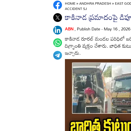
HOME
»
ANDHRA PRADESH
»
EAST GO
ACCIDENT SJ
కాకినాడ ప్రమాదంపై డిప్యూ
ABN
, Publish Date - May 16 , 202
కాకినాడ రూరల్ మండల పరిధిలో జరిగి
దిగ్భ్రాంతి వ్యక్తం చేశారు. బాధిత
ఇచ్చారు.