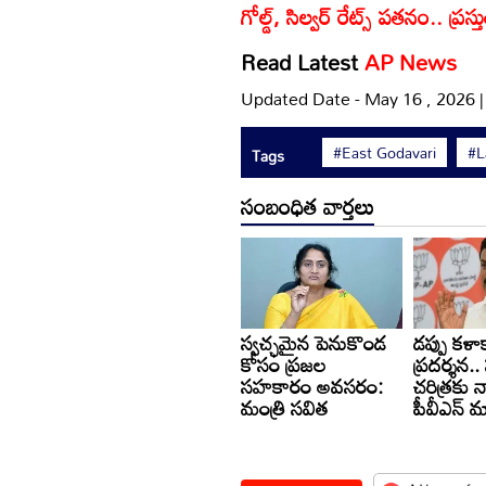
గోల్డ్, సిల్వర్ రేట్స్ పతనం.. ప
Read Latest
AP News
Updated Date - May 16 , 2026 
#East Godavari
#L
Tags
సంబంధిత వార్తలు
స్వచ్ఛమైన పెనుకొండ
డప్పు కళ
కోసం ప్రజల
ప్రదర్శన.. 
సహకారం అవసరం:
చరిత్రకు న
మంత్రి సవిత
పీవీఎన్ 