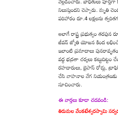
వెల్లడించారు. బాధితులు పూర్తిగ
నిలుస్తుందని చెప్పారు. మృతి చ
పరిహారం రూ.4 లక్షలను త్వరితగ
అలాగే రాష్ట్ర ప్రభుత్వం తరఫ
జీవన్ జ్యోతి యోజన కింద లభించే 
ఇలాంటి ప్రమాదాలు పునరావృత
వద్ద భద్రతా చర్యలు కట్టుదిట్
రహదారులు, బైపాస్ రోడ్లు, ట్రాఫి
చేసి వాహనాల వేగ నియంత్రణకు చ
సూచించారు.
ఈ వార్తలు కూడా చదవండి:
తిరుమల వేంకటేశ్వరస్వామి సర