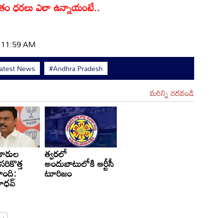
్రస్తుతం ధరలు ఎలా ఉన్నాయంటే..
| 11:59 AM
atest News
#Andhra Pradesh
మరిన్ని చదవండి
ాకారుల
త్వరలో
సరికొత్త
అందుబాటులోకి ఆర్టీసీ
ాంది:
టూరిజం
మాధవ్