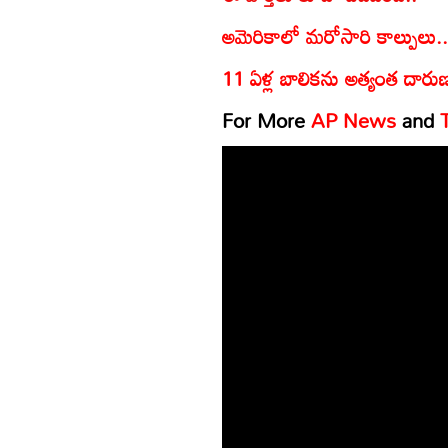
అమెరికాలో మరోసారి కాల్పులు.. 
11 ఏళ్ల బాలికను అత్యంత దారు
For More
AP News
and