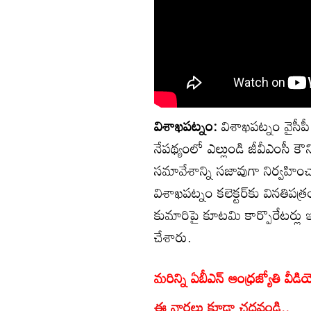
విశాఖపట్నం:
విశాఖపట్నం వైసీపీ
నేపథ్యంలో ఎల్లుండి జీవీఎంసీ కౌన్
సమావేశాన్ని సజావుగా నిర్వహి
విశాఖపట్నం కలెక్టర్‌కు వినతి
కుమారిపై కూటమి కార్పొరేటర్లు ఇ
చేశారు.
మరిన్ని ఏబీఎన్ ఆంధ్రజ్యోతి వీడి
ఈ వార్తలు కూడా చదవండి..