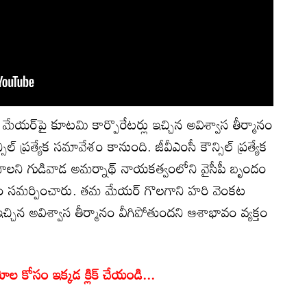
 మేయర్‌పై కూటమి కార్పొరేటర్లు ఇచ్చిన అవిశ్వాస తీర్మానం
సిల్ ప్రత్యేక సమావేశం కానుంది. జీవీఎంసీ కౌన్సిల్ ప్రత్యేక
ంచాలని గుడివాడ అమర్నాథ్ నాయకత్వంలోని వైసీపీ బృందం
పత్రం సమర్పించారు. తమ మేయర్ గొలగాని హరి వెంకట
చ్చిన అవిశ్వాస తీర్మానం వీగిపోతుందని ఆశాభావం వ్యక్తం
యోల కోసం ఇక్కడ క్లిక్ చేయండి...