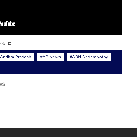
+05:30
Andhra Pradesh
#AP News
#ABN Andhrajyothy