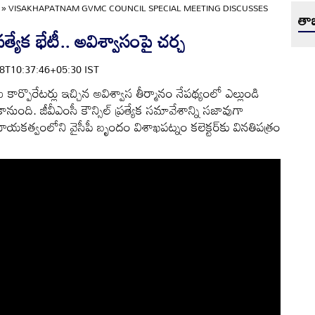
»
VISAKHAPATNAM GVMC COUNCIL SPECIAL MEETING DISCUSSES
తాజ
్రత్యేక భేటీ.. అవిశ్వాసంపై చర్చ
-18T10:37:46+05:30 IST
ార్పొరేటర్లు ఇచ్చిన అవిశ్వాస తీర్మానం నేపథ్యంలో ఎల్లుండి
కానుంది. జీవీఎంసీ కౌన్సిల్ ప్రత్యేక సమావేశాన్ని సజావుగా
ాయకత్వంలోని వైసీపీ బృందం విశాఖపట్నం కలెక్టర్‌కు వినతిపత్రం