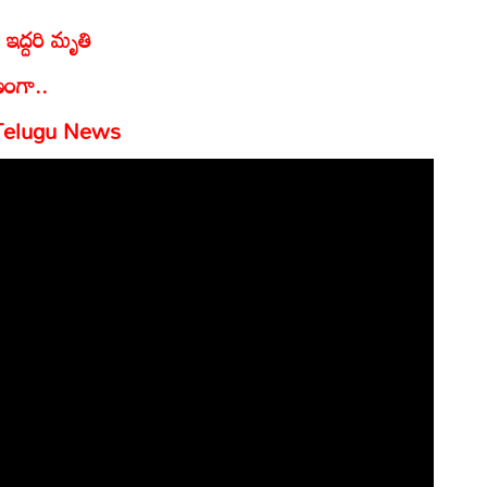
ఇద్దరి మృతి
ణంగా..
Telugu News