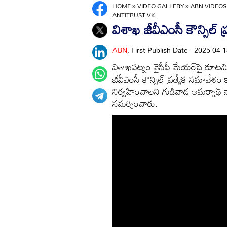
HOME
»
VIDEO GALLERY
»
ABN VIDEOS
ANTITRUST VK
విశాఖ జీవీఎంసీ కౌన్సిల్ ప
ABN
, First Publish Date - 2025-04
విశాఖపట్నం వైసీపీ మేయర్‌పై కూటమి క
జీవీఎంసీ కౌన్సిల్ ప్రత్యేక సమావేశం 
నిర్వహించాలని గుడివాడ అమర్నాథ్ న
సమర్పించారు.