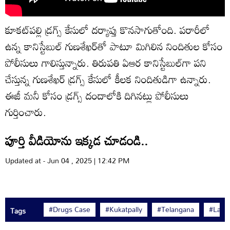
కూకట్‌పల్లి డ్రగ్స్ కేసులో దర్యాప్తు కొనసాగుతోంది. పరారీలో
ఉన్న కానిస్టేబుల్ గుణశేఖర్‌తో పాటూ మిగిలిన నిందితుల కోసం
పోలీసులు గాలిస్తున్నారు. తిరుపతి ఏఆర కానిస్టేబుల్‌గా పని
చేస్తున్న గుణశేఖర్ డ్రగ్స్ కేసులో కీలక నిందితుడిగా ఉన్నారు.
ఈజీ మనీ కోసం డ్రగ్స్ దందాలోకి దిగినట్లు పోలీసులు
గుర్తించారు.
పూర్తి వీడియోను ఇక్కడ చూడండి..
Updated at - Jun 04 , 2025 | 12:42 PM
#Drugs Case
#Kukatpally
#Telangana
#Late
Tags