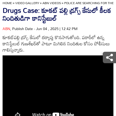
HOME
»
VIDEO GALLERY
»
ABN VIDEOS
»
POLICE ARE SEARCHING FOR THE 
Drugs Case: కూకట్ పల్లి డ్రగ్స్ కేసులో కీలక
నిందితుడిగా కానిస్టేబుల్
ABN
, Publish Date - Jun 04 , 2025 | 12:42 PM
కూకట్‌పల్లి డ్రగ్స్ కేసులో దర్యాప్తు కొనసాగుతోంది. పరారీలో ఉన్న
కానిస్టేబుల్ గుణశేఖర్‌తో పాటూ మిగిలిన నిందితుల కోసం పోలీసులు
గాలిస్తున్నారు.