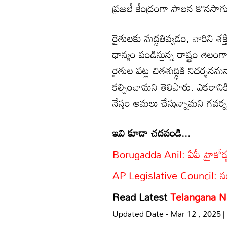
ప్రజలే కేంద్రంగా పాలన కొనసాగు
రైతులకు మద్దతివ్వడం, వారిని శక్
ధాన్యం పండిస్తున్న రాష్ట్రం తె
రైతుల పట్ల చిత్తశుద్ధికి నిదర
కల్పించామని తెలిపారు. ఎకరానిక
నేస్తం అమలు చేస్తున్నామని గవర
ఇవి కూడా చదవండి...
Borugadda Anil: ఏపీ హైకోర్ట
AP Legislative Council: సభ
Read Latest
Telangana 
Updated Date - Mar 12 , 2025 