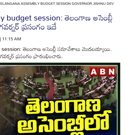
TELANGANA ASSEMBLY BUDGET SESSION GOVERNOR JISHNU DEV
budget session: తెలంగాణ అసెంబ్లీ
గవర్నర్ ప్రసంగం ఇదే
 | 11:15 AM
ession: తెలంగాణ అసెంబ్లీ సమావేశాలు మొదలయ్యాయి.
ర్నర్ ప్రసంగం ప్రారంభించారు.