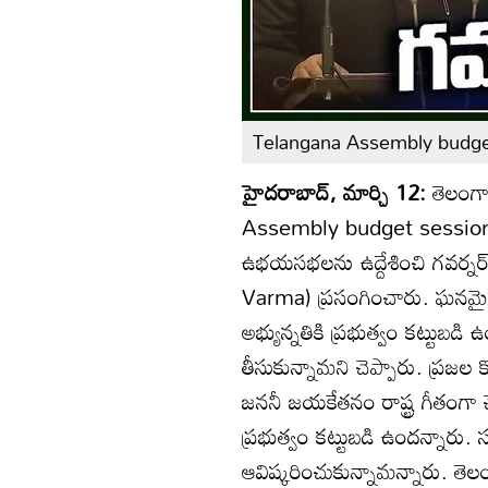
Telangana Assembly budge
హైదరాబాద్, మార్చి 12:
తెలంగాణ
Assembly budget session
ఉభయసభలను ఉద్దేశించి గవర్నర్
Varma) ప్రసంగించారు. ఘనమైన 
అభ్యున్నతికి ప్రభుత్వం కట్టుబడి 
తీసుకున్నామని చెప్పారు. ప్రజల
జననీ జయకేతనం రాష్ట్ర గీతంగా చ
ప్రభుత్వం కట్టుబడి ఉందన్నారు
ఆవిష్కరించుకున్నామన్నారు. తెల