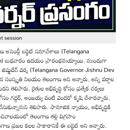
t session
 అసెంబ్లీ బడ్జెట్ సమావేశాలు (Telangana
) బుధవారం ఉదయం ప్రారంభమయ్యాయి. ముందుగా
 జిష్ణుదేవ్‌ వర్మ (Telangana Governor Jishnu Dev
సంస్కృతి నిలయం తెలంగాణ అని అన్నారు. అన్ని వర్గాల
ఉందని తెలిపారు. రైతుల అభివృద్ధి కోసం ప్రత్యేక చర్యలు
 కోసం గద్దర్‌, అంజయ్య వంటి ఎందరో కృషి చేశారన్నారు.
ేసుకున్నామని తెలిపారు. సామాజిక న్యాయం, అభివృద్ధికి
. సచివాలయంలో తెలంగాణ తల్లి విగ్రహం
ంగాణ ప్రజల కలల సాకారానికే ఈ బడ్జెట్‌ అని అన్నారు.