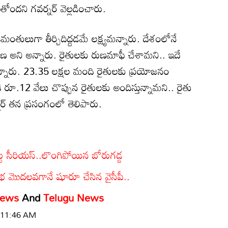
తోందని గవర్నర్ వెల్లడించారు.
తిమంతులుగా తీర్చిదిద్దడమే లక్ష్యమన్నారు. దేశంలోనే
లంగాణ అని అన్నారు. రైతులకు రుణమాఫీ చేశామని.. ఇదే
్శనమన్నారు. 23.35 లక్షల మంది రైతులకు ప్రయోజనం
ి రూ.12 వేలు చొప్పున రైతులకు అందిస్తున్నామని.. రైతు
్నర్ తన ప్రసంగంలో తెలిపారు.
ు సీరియస్..లొంగిపోయిన బోరుగడ్డ
 మొదలవగానే షూరూ చేసిన వైసీపీ..
News
And
Telugu News
| 11:46 AM