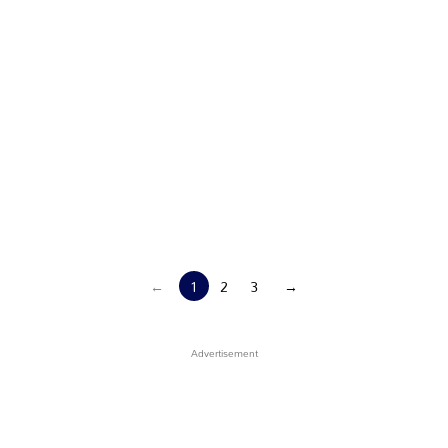
←
1
2
3
→