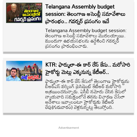
Telangana Assembly budget
session: తెలంగాణ అసెంబ్లీ సమావేశాలు
ప్రారంభం.. గవర్నర్ ప్రసంగం ఇదే
Telangana Assembly budget session:
తెలంగాణ అసెంబ్లీ సమావేశాలు మొదలయ్యాయి.
ముందుగా ఉభయసభలను ఉద్దేశించి గవర్నర్
ప్రసంగం ప్రారంభించారు.
KTR: ఫార్ములా-ఈ కార్ రేస్ కేసు.. మరోసారి
హైకోర్టు మెట్లు ఎక్కనున్న కేటీఆర్..
ఫార్ములా-ఈ కార్ రేస్ కేసులో తెలంగాణ హైకోర్టును
బీఆర్ఎస్ వర్కింగ్ ప్రెసిడెంట్ కేటీఆర్ మరోసారి
ఆశ్రయించనున్నారు. ఏసీబీ నమోదు చేసిన కేసులో
న్యాయవాది సమక్షంలోనే తనను విచారణ చేసేలా
ఆదేశాలు ఇవ్వాలంటూ హైకోర్టుకు కేటీఆర్
రేపు(గురువారం) వెళ్లనున్నట్లు తెలుస్తోంది.