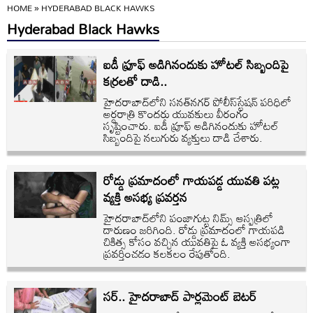
HOME
»
HYDERABAD BLACK HAWKS
Hyderabad Black Hawks
ఐడీ ఫ్రూఫ్ అడిగినందుకు హోటల్ సిబ్బందిపై
కర్రలతో దాడి..
హైదరాబాద్‌లోని సనత్‌నగర్ పోలీస్‌స్టేషన్‌ పరిధిలో
అర్ధరాత్రి కొందరు యువకులు వీరంగం
సృష్టించారు. ఐడీ ప్రూఫ్ అడిగినందుకు హోటల్
సిబ్బందిపై నలుగురు వ్యక్తులు దాడి చేశారు.
రోడ్డు ప్రమాదంలో గాయపడ్డ యువతి పట్ల
వ్యక్తి అసభ్య ప్రవర్తన
హైదరాబాద్‌లోని పంజాగుట్ట నిమ్స్ ఆస్పత్రిలో
దారుణం జరిగింది. రోడ్డు ప్రమాదంలో గాయపడి
చికిత్స కోసం వచ్చిన యువతిపై ఓ వ్యక్తి అసభ్యంగా
ప్రవర్తించడం కలకలం రేపుతోంది.
సర్‌.. హైదరాబాద్‌ పార్లమెంట్‌ బెటర్‌