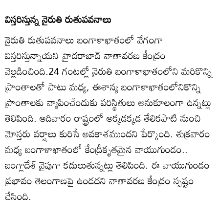
విస్తరిస్తున్న నైరుతి రుతుపవనాలు
నైరుతి రుతుపవనాలు బంగాళాఖాతంలో వేగంగా
విస్తరిస్తున్నాయని హైదరాబాద్‌ వాతావరణ కేంద్రం
వెల్లడించింది.24 గంటల్లో నైరుతి బంగాళాఖాతంలోని మరికొన్ని
ప్రాంతాలతో పాటు మధ్య, ఈశాన్య బంగాళాఖాతంలోనికొన్ని
ప్రాంతాలకు వ్యాపించేందుకు పరిస్థితులు అనుకూలంగా ఉన్నట్లు
తెలిపింది. ఆదివారం రాష్ట్రంలో అక్కడక్కడ తేలికపాటి నుంచి
మోస్తరు వర్షాలు కురిసే అవకాశముందని పేర్కొంది. శుక్రవారం
మధ్య బంగాళాఖాతంలో కేంద్రీకృతమైన వాయుగుండం..
బంగ్లాదేశ్‌ వైపుగా కదులుతున్నట్లు తెలిపింది. ఈ వాయుగుండం
ప్రభావం తెలంగాణపై ఉండదని వాతావరణ కేంద్రం స్పష్టం
చేసింది.