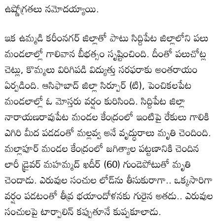
ఉష్ణోగ్రతలు నమోదయ్యాయి.
ఇక ఉమ్మడి కరీంనగర్‌ జిల్లాతో పాటు సిద్దిపేట జిల్లాలోని పలు
మండలాల్లో గాలివాన బీభత్సం సృష్టించింది. దీంతో పలుచోట్ల
చెట్లు, కొమ్మలు విరిగిపడి విద్యుత్తు సరఫరాకు అంతరాయం
ఏర్పడింది. ఆసిఫాబాద్‌ జిల్లా సిర్పూర్‌ (టి), పెంచికలపేట
మండలాల్లో ఓ మోస్తరు వర్షం కురిసింది. సిద్దిపేట జిల్లా
నారాయణరావుపేట మండల కేంద్రంలో ఇంటిపై రేకులు గాలికి
ఎగిరి మీద పడడంతో మల్లవ్వ అనే వృద్ధురాలు మృతి చెందింది.
మల్లాపూర్‌ మండల కేంద్రంలో జగిత్యాల పట్టణానికి చెందిన
లారీ డ్రైవర్‌ మహమ్మద్‌ ఖదీర్‌ (60) గుండెపోటుతో మృతి
చెందాడు. ఎరువుల సంచుల లోడ్‌ను తీసుకురాగా.. ఒక్కసారిగా
వర్షం పడటంతో తీవ్ర భయాందోళనకు గురైన అతడు.. ఎరువుల
సంచులపై టార్పాలిన్‌ కప్పుతూనే కుప్పకూలాడు.