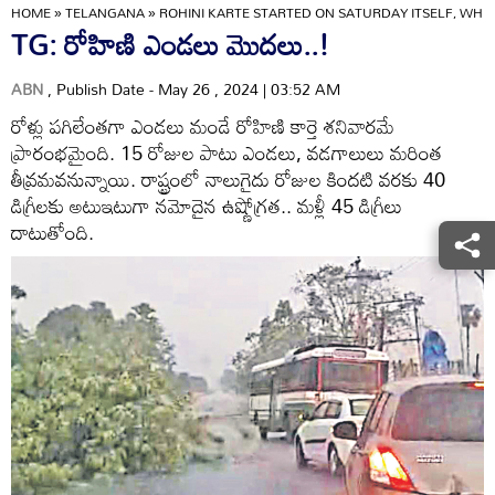
HOME
»
TELANGANA
»
ROHINI KARTE STARTED ON SATURDAY ITSELF, WHE
TG: రోహిణి ఎండలు మొదలు..!
ABN
, Publish Date - May 26 , 2024 | 03:52 AM
రోళ్లు పగిలేంతగా ఎండలు మండే రోహిణి కార్తె శనివారమే
ప్రారంభమైంది. 15 రోజుల పాటు ఎండలు, వడగాలులు మరింత
తీవ్రమవనున్నాయి. రాష్ట్రంలో నాలుగైదు రోజుల కిందటి వరకు 40
డిగ్రీలకు అటుఇటుగా నమోదైన ఉష్ణోగ్రత.. మళ్లీ 45 డిగ్రీలు
దాటుతోంది.