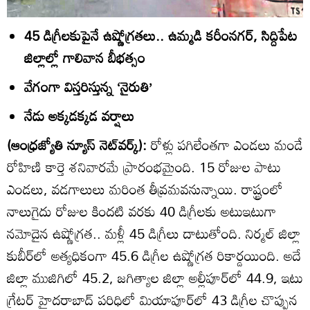
45 డిగ్రీలకుపైనే ఉష్ణోగ్రతలు.. ఉమ్మడి కరీంనగర్‌, సిద్దిపేట
జిల్లాల్లో గాలివాన బీభత్సం
వేగంగా విస్తరిస్తున్న ‘నైరుతి’
నేడు అక్కడక్కడ వర్షాలు
(ఆంధ్రజ్యోతి న్యూస్‌ నెట్‌వర్క్‌):
రోళ్లు పగిలేంతగా ఎండలు మండే
రోహిణి కార్తె శనివారమే ప్రారంభమైంది. 15 రోజుల పాటు
ఎండలు, వడగాలులు మరింత తీవ్రమవనున్నాయి. రాష్ట్రంలో
నాలుగైదు రోజుల కిందటి వరకు 40 డిగ్రీలకు అటుఇటుగా
నమోదైన ఉష్ణోగ్రత.. మళ్లీ 45 డిగ్రీలు దాటుతోంది. నిర్మల్‌ జిల్లా
కుబీర్‌లో అత్యధికంగా 45.6 డిగ్రీల ఉష్ణోగ్రత రికార్డయింది. అదే
జిల్లా ముజిగిలో 45.2, జగిత్యాల జిల్లా అల్లీపూర్‌లో 44.9, ఇటు
గ్రేటర్‌ హైదరాబాద్‌ పరిధిలో మియాపూర్‌లో 43 డిగ్రీల చొప్పున