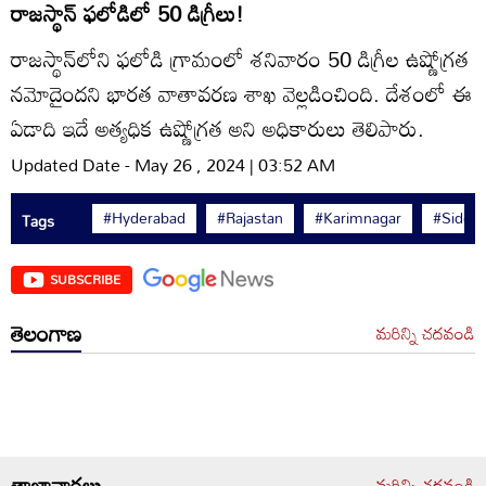
రాజస్థాన్‌ ఫలోడిలో 50 డిగ్రీలు!
రాజస్థాన్‌లోని ఫలోడి గ్రామంలో శనివారం 50 డిగ్రీల ఉష్ణోగ్రత
నమోదైందని భారత వాతావరణ శాఖ వెల్లడించింది. దేశంలో ఈ
ఏడాది ఇదే అత్యధిక ఉష్ణోగ్రత అని అధికారులు తెలిపారు.
Updated Date - May 26 , 2024 | 03:52 AM
#Hyderabad
#Rajastan
#Karimnagar
#Siddip
Tags
SUBSCRIBE
తెలంగాణ
మరిన్ని చదవండి
తాజావార్తలు
మరిన్ని చదవండి