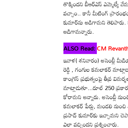
తొక్కిందని బీఆర్ఎస్ ఎమ్మెల్యే వ
వచ్చాం.. కానీ మీటింగ్ ప్రారంభం
కుమార్‌ను అడిగామని తెలిపారు. క
అడిగామన్నారు.
ALSO Read:
CM Revanth R
ఇవాళ( శనివారం) అసెంబ్లీ మీడి
రెడ్డి , గంగుల కమలాకర్ మాట్లా
కాంగ్రెస్ ప్రభుత్వంపై తీవ్ర విమర్
మాట్లాడుతూ...రూల్ 250 ప్రకారం
కోరామని అన్నారు. అసెంబ్లీ నుంచి
కమలాకర్ పేర్లు, మండలి నుంచి ఎల్
ప్రసాద్ కుమార్‌‌కు ఇచ్చామని చె
ఎలా వచ్చిందని ప్రశ్నించారు.