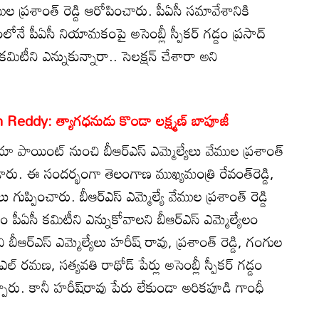
ేముల ప్రశాంత్ రెడ్డి ఆరోపించారు. పీఏసీ సమావేశానికి
లోనే పీఏసీ నియామకంపై అసెంబ్లీ స్పీకర్‌ గడ్డం ప్రసాద్
మిటీని ఎన్నుకున్నారా.. సెలక్షన్ చేశారా అని
eddy: త్యాగధనుడు కొండా లక్ష్మణ్‌ బాపూజీ
యా పాయింట్ నుంచి బీఆర్ఎస్ ఎమ్మెల్యేలు వేముల ప్రశాంత్
డారు. ఈ సందర్భంగా తెలంగాణ ముఖ్యమంత్రి రేవంత్‌రెడ్డి,
శలు గుప్పించారు. బీఆర్ఎస్ ఎమ్మెల్యే వేముల ప్రశాంత్ రెడ్డి
 పీఏసీ కమిటీని ఎన్నుకోవాలని బీఆర్ఎస్ ఎమ్మెల్యేలం
 బీఆర్ఎస్ ఎమ్మెల్యేలు హరీష్ రావు, ప్రశాంత్ రెడ్డి, గంగుల
 రమణ, సత్యవతి రాథోడ్ పేర్లు అసెంబ్లీ స్పీకర్‌ గడ్డం
ప్పారు. కానీ హరీష్‌రావు పేరు లేకుండా అరికపూడి గాంధీ