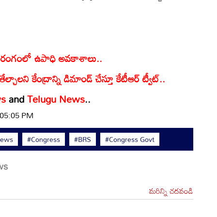
్ల రంగంలో ఉపాధి అవకాశాలు..
ేల్చాలని కేంద్రాన్ని డిమాండ్ చేస్తూ కేటీఆర్ ట్వీట్..
ws
and
Telugu News
..
| 05:05 PM
News
#Congress
#BRS
#Congress Govt
మరిన్ని చదవండి