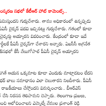
స్మరణ సభలో కేటీఆర్ హాట్ కామెంట్స్..
ీ నియమిస్తుందని గుర్తుచేశారు. తాము అధికారంలో ఉన్నప్పుడు
లకే పీఏసీ చైర్మన్‌ పదవి ఇచ్చినట్లు గుర్తుచేశారు. గతంలో కూడా
సీ చైర్మన్లు అయ్యారని వివరించారు. కేంద్రంలో కూడా ఇదే
ర్టీలకే పీఏసీ చైర్మన్‌గా చేశారని అన్నారు. ఏఐసీసీ అగ్రనేత
సభలో కేసీ వేణుగోపాల్ పీఏసీ చైర్మన్ అయ్యారని
అడిగితే ఆయన ఒక్కమాట కూడా ఎందుకు మాట్లాడటం లేదని
ి శ్రీధర్ బాబు సమాధానం ఎలా చెబుతారని నిలదీశారు. పీఏసీ
 రాజకీయాలు చేస్తోందని విమర్శించారు.. బీఆర్ఎస్
ౌట్ చేసి నిరసన తెలిపామని చెప్పారు. తెలంగాణ ప్రజలు,
ించి ఆలోచించాలని ఎమ్మెల్యే వేముల ప్రశాంత్ రెడ్డి