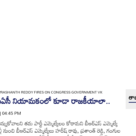
PRASHANTH REDDY FIRES ON CONGRESS GOVERNMENT VK
తాజ
ీఏసీ నియామకంలో కూడా రాజకీయాలా..
 | 04:45 PM
్నుకోవాలని తమ పార్టీ ఎమ్మెల్యేలం కోరామని బీఆర్ఎస్ ఎమ్మెల్యే
్లీ నుంచి బీఆర్ఎస్ ఎమ్మెల్యేలు హరీష్ రావు, ప్రశాంత్ రెడ్డి, గంగుల