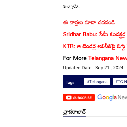
అన్నారు.
ఈ వార్తలు కూడా చదవండి
Sridhar Babu: సేమీ కండక్టర
KTR: ఆ టెండర్ల అవినీతిపై నిగ్గు త
For More
Telangana Ne
Updated Date - Sep 21 , 2024 
#Telangana
#TG 
Tags
SUBSCRIBE
హైదరాబాద్