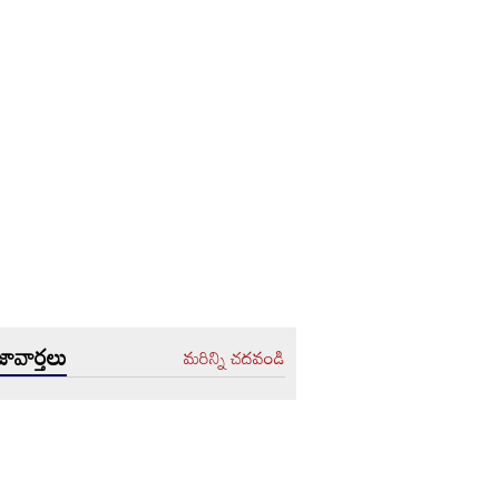
ావార్తలు
మరిన్ని చదవండి