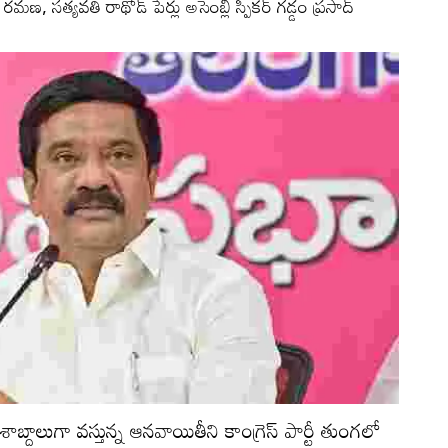
, సత్యవతి రాథోడ్ పేర్లు అసెంబ్లీ స్పీకర్‌ గడ్డం ప్రసాద్
 దశాబ్దాలుగా వస్తున్న ఆనవాయితీని కాంగ్రెస్ పార్టీ తుంగలో