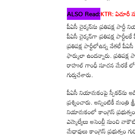
ALSO Read:
KTR: ఏచూరీ సం
పీఏసీ చైర్మన్‌ను ప్రతిపక్ష పార్ట
పీఏసీ చైర్మన్‌గా ప్రతిపక్ష పార్టీ
ప్రతిపక్ష పార్టీలోఉన్న నేతలే పీఏ
ఫార్ములా ఉందన్నారు. ప్రతిపక్ష పా
రాహుల్ గాంధీ సూచన మేరకే లోక్‌
గుర్తుచేశారు.
పీఏసీ నియామకంపై స్పీకర్‌ను 
ప్రశ్నించారు. అన్నింటికీ మంత్ర
నియామకంలో కాంగ్రెస్ ప్రభుత్వం
ఎమ్మెల్యేలు అసెంబ్లీ నుంచి వాక
మేధావులు కాంగ్రెస్ ప్రభుత్వం గుర