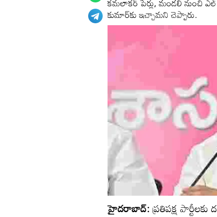
కమలాకర్ పేర్లు, మండలి నుంచి ఎల్ రమణ
కుమార్‌‌కు ఇచ్చామని చెప్పారు.
హైదరాబాద్:
ప్రతిపక్ష పార్టీలకు