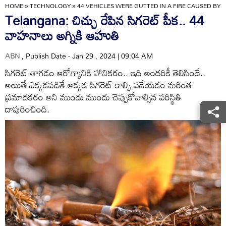
HOME
»
TECHNOLOGY
»
44 VEHICLES WERE GUTTED IN A FIRE CAUSED BY 
Telangana: చిచ్చు రేపిన సిగరెట్ పీక.. 44
వాహనాలు అగ్నికి ఆహుతి
ABN
, Publish Date - Jan 29 , 2024 | 09:04 AM
సిగరెట్ తాగడం ఆరోగ్యానికి హానికరం.. ఇది అందరికీ తెలిసిందే..
అయితే ఎక్కడపడితే అక్కడ సిగరెట్ కాల్చి పడేయడం మరింత
ప్రమాదకరం అని ముందు ముందు చెప్పుకోవాల్సిన పరిస్థితి
దాపురించింది.