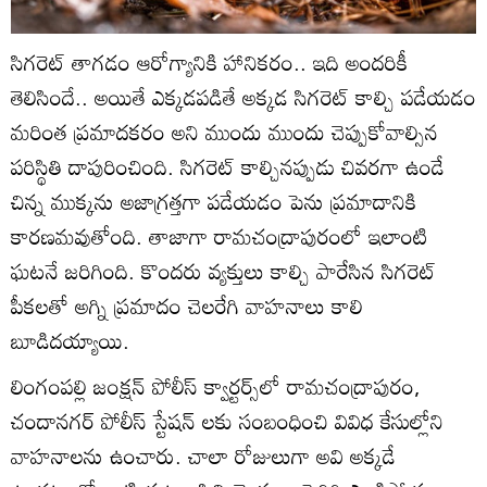
సిగరెట్ తాగడం ఆరోగ్యానికి హానికరం.. ఇది అందరికీ
తెలిసిందే.. అయితే ఎక్కడపడితే అక్కడ సిగరెట్ కాల్చి పడేయడం
మరింత ప్రమాదకరం అని ముందు ముందు చెప్పుకోవాల్సిన
పరిస్థితి దాపురించింది. సిగరెట్ కాల్చినప్పుడు చివరగా ఉండే
చిన్న ముక్కను అజాగ్రత్తగా పడేయడం పెను ప్రమాదానికి
కారణమవుతోంది. తాజాగా రామచంద్రాపురంలో ఇలాంటి
ఘటనే జరిగింది. కొందరు వ్యక్తులు కాల్చి పారేసిన సిగరెట్
పీకలతో అగ్ని ప్రమాదం చెలరేగి వాహనాలు కాలి
బూడిదయ్యాయి.
లింగంపల్లి జంక్షన్ పోలీస్‌ క్వార్టర్స్‌లో రామచంద్రాపురం,
చందానగర్‌ పోలీస్ స్టేషన్ లకు సంబంధించి వివిధ కేసుల్లోని
వాహనాలను ఉంచారు. చాలా రోజులుగా అవి అక్కడే