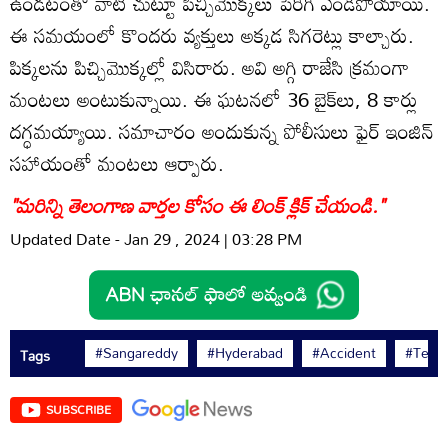
ఉండటంతో వాటి చుట్టూ పిచ్చిమొక్కలు పెరిగి ఎండిపోయాయి.
ఈ సమయంలో కొందరు వ్యక్తులు అక్కడ సిగరెట్లు కాల్చారు.
పిక్కలను పిచ్చిమొక్కల్లో విసిరారు. అవి అగ్గి రాజేసి క్రమంగా
మంటలు అంటుకున్నాయి. ఈ ఘటనలో 36 బైక్‌లు, 8 కార్లు
దగ్ధమయ్యాయి. సమాచారం అందుకున్న పోలీసులు ఫైర్ ఇంజిన్
సహాయంతో మంటలు ఆర్పారు.
"మరిన్ని తెలంగాణ వార్తల కోసం ఈ లింక్ క్లిక్ చేయండి."
Updated Date - Jan 29 , 2024 | 03:28 PM
#Sangareddy
#Hyderabad
#Accident
#Tela
Tags
SUBSCRIBE