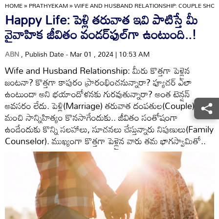
HOME
»
PRATHYEKAM
»
WIFE AND HUSBAND RELATIONSHIP: COUPLE SHOUL
Happy Life: పెళ్లి తరువాత ఇవి పాటిస్తే మీ
వైవాహిక జీవితం వండర్‌ఫుల్‌గా ఉంటుంది..!
ABN
, Publish Date - Mar 01 , 2024 | 10:53 AM
Wife and Husband Relationship: మీరు కొత్తగా పెళ్లైన
జంటనా? కొత్తగా కాపురం ప్రారంభించనున్నారా? ఫ్యూచర్ ఎలా
ఉంటుందా అని భయాందోళనకు గురవుతున్నారా? అంత టెన్షన్
అవసరం లేదు. పెళ్లి(Marriage) తరువాత దంపతుల(Couple) మధ్య
మంచి సాన్నిహిత్యం కొనసాగేందుకు.. జీవితం సంతోషంగా
ఉండేందుకు కొన్ని సలహాలు, సూచనలు చేస్తున్నారు నిపుణులు(Family
Counselor). ముఖ్యంగా కొత్తగా పెళ్లైన వారు తమ భాగస్వామితో..