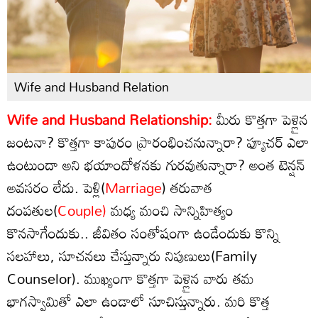
Wife and Husband Relation
Wife and Husband Relationship:
మీరు కొత్తగా పెళ్లైన
జంటనా? కొత్తగా కాపురం ప్రారంభించనున్నారా? ఫ్యూచర్ ఎలా
ఉంటుందా అని భయాందోళనకు గురవుతున్నారా? అంత టెన్షన్
అవసరం లేదు. పెళ్లి(
Marriage
) తరువాత
దంపతుల(
Couple)
మధ్య మంచి సాన్నిహిత్యం
కొనసాగేందుకు.. జీవితం సంతోషంగా ఉండేందుకు కొన్ని
సలహాలు, సూచనలు చేస్తున్నారు నిపుణులు(Family
Counselor). ముఖ్యంగా కొత్తగా పెళ్లైన వారు తమ
భాగస్వామితో ఎలా ఉండాలో సూచిస్తున్నారు. మరి కొత్త