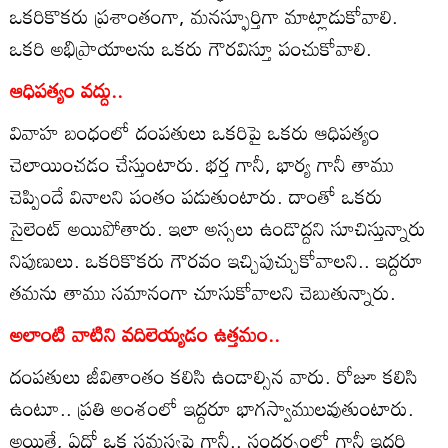
ఒకరికొకరు ప్రశాంతంగా, మనస్ఫూర్తిగా మాట్లాడుకోవాలి.
ఒకరి అభిప్రాయాలను ఒకరు గౌరవిస్తూ పంచుకోవాలి.
ఆధిపత్యం వద్దు..
వివాహ బంధంలో దంపతులు ఒకరిపై ఒకరు ఆధిపత్యం
చెలాయించడం చేస్తుంటారు. భర్త గానీ, భార్య గానీ తాము
చెప్పిందే వినాలని పంతం పడుతుంటారు. దాంతో ఒకరు
సైలెంట్ అయిపోతారు. ఇలా అస్సలు ఉండొద్దని సూచిస్తున్నారు
నిపుణులు. ఒకరికొకరు గౌరవం ఇచ్చిపుచ్చుకోవాలని.. ఇద్దరూ
తమను తాము సమానంగా చూసుకోవాలని చెబుతున్నారు.
అలాంటి వాటిని వదిలెయ్యడం ఉత్తమం..
దంపతులు జీవితాంతం కలిసి ఉండాల్సిన వారు. రోజూ కలిసి
ఉంటూ.. ప్రతి అంశంలో ఇద్దరూ భాగస్వాములవుతుంటారు.
అయితే, ఏదో ఒక సమస్యపై గానీ.. సందర్భంలో గానీ ఇద్దరి