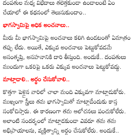
దంపతుల మధ్య విభేదాలు తలెత్తకుండా ఉండాలంటే ఏం
చేయాలో ఈ కథనంలో తెలుసుకుందాం..
భాగస్వామిపై అధిక అంచనాలు..
మీరు మీ భాగస్వామిపై అంచనాలు కలిగి ఉండటంతో ఏమాత్రం
తప్పు లేదు. అయితే, ఎక్కువ అంచనాలు పెట్టుకోవడమే
అసంతృప్తి, అసహనానికి దారి తీస్తుంది. అందుకే.. దంపతులు
ముందుగా ఒకరిపై ఒకరు ఎక్కువ అంచనాలు పెట్టుకోవద్దు.
మాట్లాడాలి.. అర్థం చేసుకోవాలి..
కొత్తగా పెళ్లైన వారిలో చాలా మంది ఎక్కువగా మాట్లాడుకోరు.
ముఖ్యంగా స్త్రీలు తమ భాగస్వామితో మాట్లాడేందుకు కాస్త
సంకోచిస్తారు. ఈ కారణంగా తమ ఆలోచనలు పంచుకోలేరు.
అలాంటి సందర్భంలో మాట్లాడకుండా ఎవరూ తమ తమ
అభిప్రాయాలను, వ్యక్తిత్వాన్ని అర్థం చేసుకోలేరు. అందుకే..