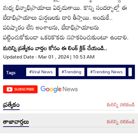
మధ్య భిన్నాభిప్రాయాలు ఏర్పడుతాయి. కొన్ని సందర్భాల్లో ఈ
బేదాభిప్రాయాలు ఘర్షణలకు దారి తీస్తాయి. అందుకే..
పరిష్కారం లేని అంశాలను, బేదాభిప్రాయాలను
పట్టించుకోకుండా ఒకరికొకరు సహకరించుకుంటూ ఉండాలి.
మరిన్ని
ప్రత్యేకం వార్తల కోసం
ఈ లింక్ క్లిక్ చేయండి..
Updated Date - Mar 01 , 2024 | 10:53 AM
#Viral News
#Trending
#Trending News
#Wi
Tags
SUBSCRIBE
ప్రత్యేకం
మరిన్ని చదవండి
తాజావార్తలు
మరిన్ని చదవండి