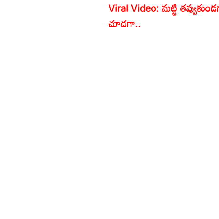
Viral Video: మట్టి తవ్వుతుం
చూడగా..