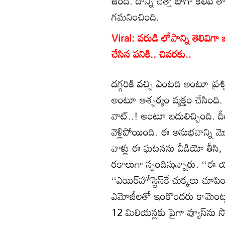
ఉంది. దాన్ని చేత్తో బాగా కలిప
గమనించింది.
Viral: వరుడి లోపాన్ని తెలివి
చేసిన పనికి.. చివరకు..
దగ్గరికి వచ్చి ఏంటది అంటూ ప్రశ
అంటూ ఆశ్చర్యం వ్యక్తం చేసింది.
వాట్..! అంటూ బదులిచ్చింది. దీం
వెళ్లిపోయింది. ఈ అనుభవాన్ని 
వాళ్లు ఈ ఘటనను వీడియో తీసి, స
రకాలుగా స్పందిస్తున్నారు. ‘
‘‘ఎయిర్‌హోస్టెస్‌కే చుక్కలు చ
ఎమోజీలతో ఇంకొందరు కామెంట్లు చే
12 మిలియన్లకు పైగా వ్యూస్‌ను 