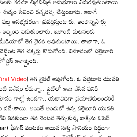
టెస్‌లకు తరచూ చిత్రవిచిత్ర అనుభవాలు ఎదురవుతుంటాయి.
ు మద్యం సేవించి రచ్చరచ్చ చేస్తుంటారు. అలాగే
 పట్ల అసభ్యకరంగా ప్రవర్తిస్తుంటారు. ఇంకొన్నిసార్లు
లనే ఇబ్బంది పెడుతుంటారు. ఇలాంటి ఘటనలకు
మీడియాలో తెగ వైరల్ అవుతుంటాయి. తాజాగా, ఓ
్టింట తెగ చక్కర్లు కొడుతోంది. విమానంలో పల్లెటూరి
స్టెస్ అవాక్కైంది.
iral Video
) తెగ వైరల్ అవుతోంది. ఓ పల్లెటూరి యువతి
 విశేషం లేకున్నా.. ప్లైట్‌లో ఆమె చేసిన పనికి
విమానం గాల్లో ఉండగా.. యథావిధిగా ప్రయాణికులందరికీ
ాలు వచ్చేశాయి. అయితే అందులో ఉన్న పల్లెటూరి యువతి
తినకుండా తన వెంటన తెచ్చుకున్న బాక్స్‌ను ఓపెన్
Bihar) ఫేమస్ వంటకం అయిన సత్తు పానీయం సిద్ధంగా