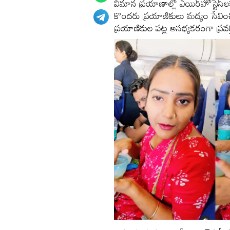
విమాన ప్రయాణాల్లో ఎయిర్‌హోస్టెస్‌
కొందరు ప్రయాణికులు మద్యం సేవించి 
ప్రయాణికుల పట్ల అసభ్యకరంగా ప్రవర్తి