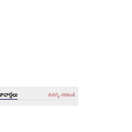
ావార్తలు
మరిన్ని చదవండి