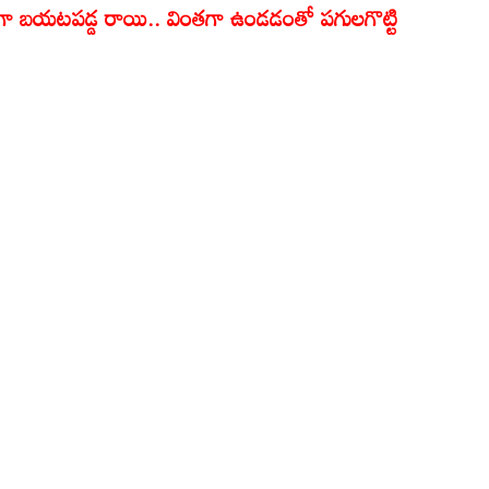
డగా బయటపడ్డ రాయి.. వింతగా ఉండడంతో పగులగొట్టి