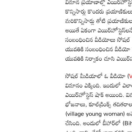
విమాన ప్రయాణాల్లో ఎయిర్‌హోస్
కొన్నిసార్లు కొందరు ప్రయాణికుల
మరికొన్నిసార్లు తోటి ప్రయాణికుల
అయితే ఏకంగా ఎయిర్‌హోస్టెస్‌
సంబంధించిన వీడియోలు సోషల్ 
యువతికి సంబంధించిన వీడియో నెట
యువతికి నిర్వాకం చూసి ఎయిర్‌హో
సోషల్ మీడియాలో ఓ వీడియో (
V
విమానం ఎక్కింది. ఇందులో ఎలాంటి
ఎయిర్‌హోస్టెస్ షాక్ అయింది. 
భోజనాలు, కూల్‌డ్రింక్స్ తదితర
(village young woman) అవేవీ 
చేసింది. అందులో బీహార్‌లో (