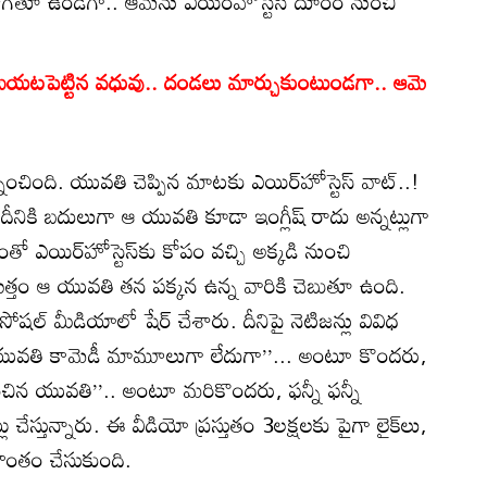
ి తాగతూ ఉండగా.. ఆమెను ఎయిర్‌హోస్టెస్‌ దూరం నుంచి
గా బయటపెట్టిన వధువు.. దండలు మార్చుకుంటుండగా.. ఆమె
్నించింది. యువతి చెప్పిన మాటకు ఎయిర్‌హోస్టెస్ వాట్..!
 దీనికి బదులుగా ఆ యువతి కూడా ఇంగ్లీష్ రాదు అన్నట్లుగా
తో ఎయిర్‌హోస్టెస్‌కు కోపం వచ్చి అక్కడి నుంచి
మొత్తం ఆ యువతి తన పక్కన ఉన్న వారికి చెబుతూ ఉంది.
ోషల్ మీడియాలో షేర్ చేశారు. దీనిపై నెటిజన్లు వివిధ
‘ఈ యువతి కామెడీ మామూలుగా లేదుగా’’... అంటూ కొందరు,
ూపించిన యువతి’’.. అంటూ మరికొందరు, ఫన్నీ ఫన్నీ
స్తున్నారు. ఈ వీడియో ప్రస్తుతం 3లక్షలకు పైగా లైక్‌లు,
సొంతం చేసుకుంది.