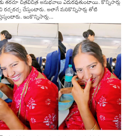
లకు తరచూ చిత్రవిచిత్ర అనుభవాలు ఎదురవుతుంటాయి. కొన్నిసార్లు
రచ్చరచ్చ చేస్తుంటారు. అలాగే మరికొన్నిసార్లు తోటి
స్తుంటారు. ఇంకొన్నిసార్లు...