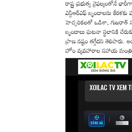
రాష్ట్ర ప్రభుత్వ వైఫల్యంతోనే భ
ఎన్డీఆర్ఎఫ్ బృందాలను కేరళకు ప
హెచ్చరికలతో ఒడిశా, గుజరాత్‌ స
బృందాలు ఘటనా స్థలానికి చేరుకు
ప్రాణ నష్టం తగ్గేదని తెలిపారు.
హోం వ్యవహారాల సహాయ మంత్రి న