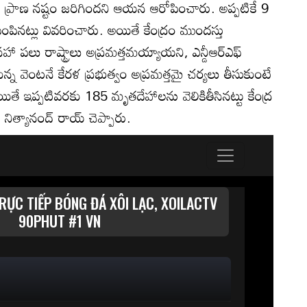
ారీగా ప్రాణ నష్టం జరిగిందని ఆయన ఆరోపించారు. అప్పటికే 9
ంపినట్లు వివరించారు. అయితే కేంద్రం ముందస్తు
హా పలు రాష్ట్రాలు అప్రమత్తమయ్యాయని, ఎన్డీఆర్ఎఫ్
న్న వెంటనే కేరళ ప్రభుత్వం అప్రమత్తమై చర్యలు తీసుకుంటే
 అయితే ఇప్పటివరకు 185 మృతదేహాలను వెలికితీసినట్టు కేంద్ర
ిత్యానంద్ రాయ్ చెప్పారు.