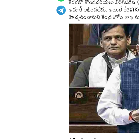
కేరళలో కొండచరియలు విరిగిపడిన
ఆచూకీ లభించలేదు. అయితే కేరళ(Ker
హెచ్చరించామని కేంద్ర హోం శాఖ మ