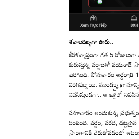
శవాలదిబ్బగా ఊరు..
కేరళవ్యాప్తంగా గత 5 రోజులుగా 
కురుస్తున్న వర్షాలతో వయనాడ్‌ ప
పెరిగింది. సోమవారం అర్ధరాత్
విరిగిపడ్డాయి. ముండక్కై గ్రామా
నివసిస్తుండగా.. ఆ ఇళ్లలో నివసి
సమాచారం అందుకున్న ప్రభుత్వం
దింపింది. వర్షం, వరద, దట్
ప్రాంతానికి చేరుకోవడంలో ఆటంక