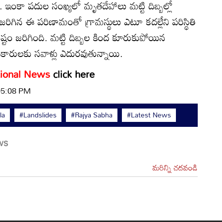
ంకా పదుల సంఖ్యలో మృతదేహాలు మట్టి దిబ్బల్లో
ిగిన ఈ పరిణామంతో గ్రామస్థులు ఎటూ కదల్లేని పరిస్థితి
నష్టం జరిగింది. మట్టి దిబ్బల కింద కూరుకుపోయిన
కారులకు సవాళ్లు ఎదురవుతున్నాయి.
ional News
click here
 05:08 PM
la
#Landslides
#Rajya Sabha
#Latest News
మరిన్ని చదవండి