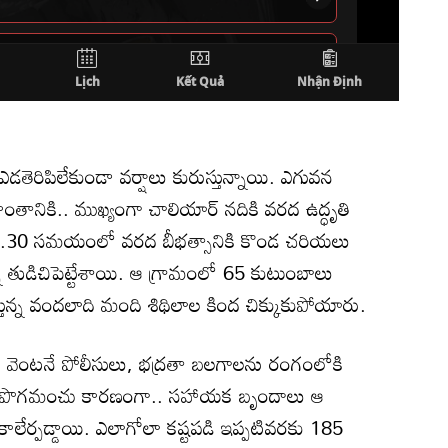
ఎడతెరిపిలేకుండా వర్షాలు కురుస్తున్నాయి. ఎగువన
్రాంతానికి.. ముఖ్యంగా చాలియార్‌ నదికి వరద ఉద్ధృతి
రి 1.30 సమయంలో వరద బీభత్సానికి కొండ చరియలు
న్ని తుడిచిపెట్టేశాయి. ఆ గ్రామంలో 65 కుటుంబాలు
స్తున్న వందలాది మంది శిథిలాల కింద చిక్కుకుపోయారు.
 వెంటనే పోలీసులు, భద్రతా బలగాలను రంగంలోకి
టమైన పొగమంచు కారణంగా.. సహాయక బృందాలు ఆ
ాలేర్పడ్డాయి. ఎలాగోలా కష్టపడి ఇప్పటివరకు 185