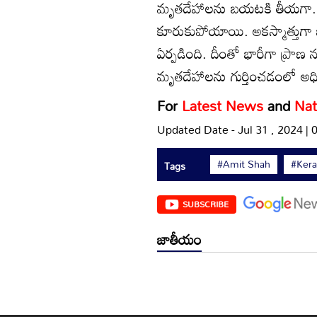
మృతదేహాలను బయటకి తీయగా.. ఇ
కూరుకుపోయాయి. అకస్మాత్తుగా జర
ఏర్పడింది. దీంతో భారీగా ప్రాణ 
మృతదేహాలను గుర్తించడంలో అధి
For
Latest News
and
Nat
Updated Date - Jul 31 , 2024 |
#Amit Shah
#Kera
Tags
SUBSCRIBE
జాతీయం