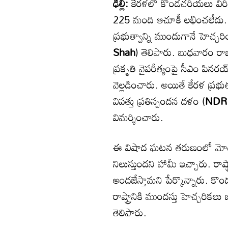
ఢిల్లీ:
కేరళలో కొండచరియలు విర
225 మంది ఆచూకీ లభించలేదు.
ప్రభుత్వాన్ని ముందుగానే హెచ్చ
Shah
) తెలిపారు. బుధవారం ర
ప్రకృతి వైపరీత్యంపై సీఎం పినర
వెల్లడించారు. అయితే కేరళ ప్రభ
విపత్తు ప్రతిస్పందన దళం (
NDR
విమర్శించారు.
ఈ విషాద ఘటన తరుణంలో మోదీ ప్ర
నిలుస్తుందని హామీ ఇచ్చారు. రా
అందజేస్తామని పేర్కొన్నారు. క
రాష్ట్రానికి ముందస్తు హెచ్చరిక
తెలిపారు.