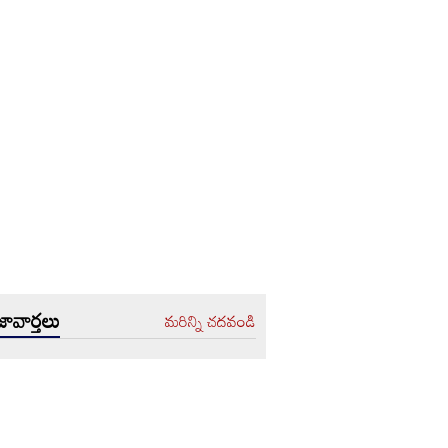
ావార్తలు
మరిన్ని చదవండి