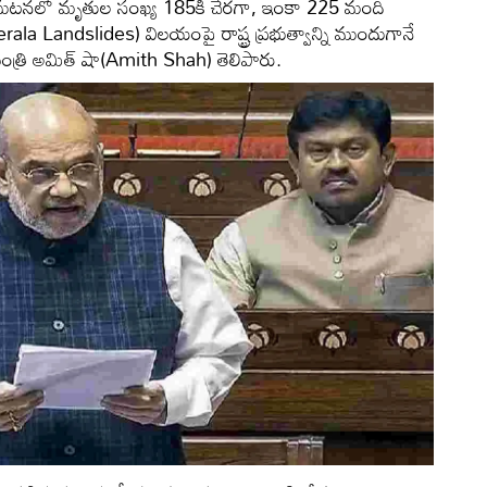
 ఘటనలో మృతుల సంఖ్య 185కి చేరగా, ఇంకా 225 మంది
ala Landslides) విలయంపై రాష్ట్ర ప్రభుత్వాన్ని ముందుగానే
ంత్రి అమిత్ షా(Amith Shah) తెలిపారు.