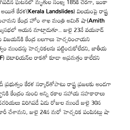
ిగిపడిన ఘటనలో మృతుల సంఖ్య 185కి చేరగా, ఇంకా
 అయితే కేరళ(
Kerala Landslides
) విలయంపై రాష్ట్ర
రించామని కేంద్ర హోం శాఖ మంత్రి అమిత్ షా(
Amith
ాజ్యసభలో ఆయన మాట్లాడుతూ.. జులై 23నే వయనాడ్
య్ విజయన్‌కి కేంద్ర బలగాలు హెచ్చరించాయని
ుత్వం ముందస్తు హెచ్చరికలను పట్టించుకోలేదని, జాతీయ
F
) బెటాలియన్‌ల రాకతో కూడా అప్రమత్తం కాలేదని
భుత్వం కేరళ సర్కార్‌తోపాటు రాష్ట్ర ప్రజలకు అండగా
ష్ట్రానికి కేంద్రం నుంచి అన్ని రకాల సహాయ సహకారాలు
ొండచరియలు విరిగిపడే ఏడు రోజుల ముందే జులై 30న
లు జారీ చేశామని, జులై 24న మరో హెచ్చరిక పంపినట్లు షా