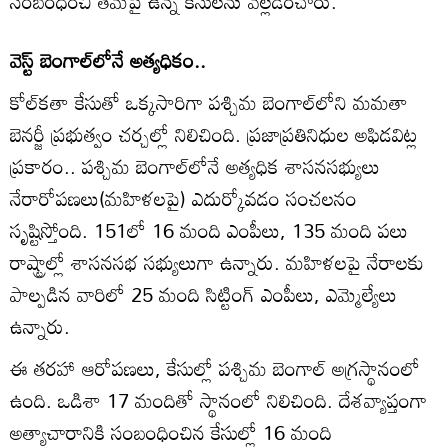
సంబంధించి తమపై ఉన్న కేసులను వెల్లడించారు.
వెస్ట్ బెంగాల్‌లోనే అత్యధికం..
కోల్‌కతా కేసుతో ఒక్కసారిగా పశ్చిమ బెంగాల్‌లోని మమతా
బెనర్జీ ప్రభుత్వం చర్చల్లో నిలిచింది. ప్రజాప్రతినిధుల అఫిడవిట్ల
ప్రకారం.. పశ్చిమ బెంగాల్‌లోనే అత్యధిక శాసనసభ్యులు
నేరారోపణలు(మహిళలపై) ఎదుర్కోవడం సంచలనం
సృష్టిస్తోంది. 151లో 16 మంది ఎంపీలు, 135 మంది పలు
రాష్ట్రాల్లో శాసనసభ సభ్యులుగా ఉన్నారు. మహిళలపై నేరాలకు
పాల్పడిన వారిలో 25 మంది సిట్టింగ్ ఎంపీలు, ఎమ్మెల్యేలు
ఉన్నారు.
ఈ తరహా ఆరోపణలు, కేసుల్లో పశ్చిమ బెంగాల్ అగ్రస్థానంలో
ఉంది. ఒడిశా 17 మందితో స్థానంలో నిలిచింది. దేశవ్యాప్తంగా
అత్యాచారానికి సంబంధించిన కేసుల్లో 16 మంది