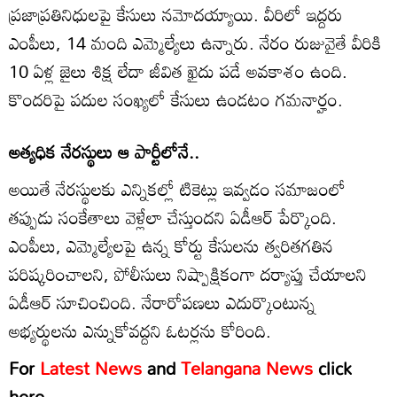
ప్రజాప్రతినిధులపై కేసులు నమోదయ్యాయి. వీరిలో ఇద్దరు
ఎంపీలు, 14 మంది ఎమ్మెల్యేలు ఉన్నారు. నేరం రుజువైతే వీరికి
10 ఏళ్ల జైలు శిక్ష లేదా జీవిత ఖైదు పడే అవకాశం ఉంది.
కొందరిపై పదుల సంఖ్యలో కేసులు ఉండటం గమనార్హం.
అత్యధిక నేరస్థులు ఆ పార్టీలోనే..
అయితే నేరస్థులకు ఎన్నికల్లో టికెట్లు ఇవ్వడం సమాజంలో
తప్పుడు సంకేతాలు వెళ్లేలా చేస్తుందని ఏడీఆర్ పేర్కొంది.
ఎంపీలు, ఎమ్మెల్యేలపై ఉన్న కోర్టు కేసులను త్వరితగతిన
పరిష్కరించాలని, పోలీసులు నిష్పాక్షికంగా దర్యాప్తు చేయాలని
ఏడీఆర్ సూచించింది. నేరారోపణలు ఎదుర్కొంటున్న
అభ్యర్థులను ఎన్నుకోవద్దని ఓటర్లను కోరింది.
For
Latest News
and
Telangana News
click
here