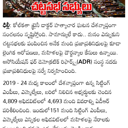
ఢిల్లీ
: కోల్‌కతా ట్రైనీ డాక్టర్ హత్యాచార ఘటన దేశవ్యాప్తంగా
సంచలనం సృష్టిస్తోంది. సామాన్యులే కాదు.. మనం ఎన్నుకుని
చట్టసభలకు పంపించిన అనేక మంది ప్రజాప్రతినిధులపై కూడా
లైంగిక ఆరోపణలు, మహిళలపై దౌర్జన్యాల కేసులు ఉన్నాయి.
అసోసియేషన్ ఫర్ డెమోక్రటిక్ రిఫార్మ్స్(
ADR
) సంస్థ సదరు
ప్రజాప్రతినిధులపై సర్వే నిర్వహించింది.
2019 - 24 మధ్య కాలంలో దేశవ్యాప్తంగా ఉన్న సిట్టింగ్
ఎంపీలు, ఎమ్మెల్యేలు, బరిలో నిలిచిన అభ్యర్థులకు చెందిన
4,809 అఫిడవిట్‌లలో 4,693 మంది వివరాల్ని ఏడీఆర్
పరిశీలించింది. ఇందులో151 మంది సిట్టింగ్ ఎంపీలు,
ఎమ్మెల్యేలు ఎన్నికల అఫిడవిట్‌లలో మహిళలపై నేరాలకు