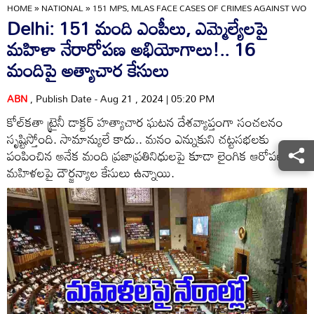
HOME
»
NATIONAL
»
151 MPS, MLAS FACE CASES OF CRIMES AGAINST WOM
Delhi: 151 మంది ఎంపీలు, ఎమ్మెల్యేలపై
మహిళా నేరారోపణ అభియోగాలు!.. 16
మందిపై అత్యాచార కేసులు
ABN
, Publish Date - Aug 21 , 2024 | 05:20 PM
కోల్‌కతా ట్రైనీ డాక్టర్ హత్యాచార ఘటన దేశవ్యాప్తంగా సంచలనం
సృష్టిస్తోంది. సామాన్యులే కాదు.. మనం ఎన్నుకుని చట్టసభలకు
పంపించిన అనేక మంది ప్రజాప్రతినిధులపై కూడా లైంగిక ఆరోపణలు,
మహిళలపై దౌర్జన్యాల కేసులు ఉన్నాయి.