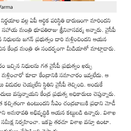
 Varma
ిర్ణయాల వల్ల ఏపీ ఆర్థిక పరిస్థితి దారుణంగా మారిందని
ఖ సహాయ మంత్రి భూపతిరాజు శ్రీనివాసవర్మ అన్నారు. వైసీపీ
న నిధులను జగన్ ప్రభుత్వం దారి మళ్లించిందని ఆయన
ిన కేంద్ర మంత్రి ఈ సందర్భంగా మీడియాతో మాట్లాడారు.
ం ఇచ్చిన నిధులను గత వైసీపీ ప్రభుత్వం ఖర్చు
ళ్లించారో కూడా కేంద్రానికి సమాచారం ఇవ్వలేదు. ఆ
ు విడుదల చెయ్యలేని స్థితిని వైసీపీ తెచ్చింది. అందుకే
ులు వస్తున్నాయని కేంద్ర ప్రభుత్వ అధికారులు చెప్తున్నారు.
ాత్ర కచ్చితంగా ఉంటుందని సీఎం చంద్రబాబుకి ప్రధాని మోడీ
ని అమరావతి అభివృద్ధికి ఆయన కట్టుబడి ఉన్నారు. విశాఖ
టికే సమీక్ష నిర్వహించా. ఇకపై తరచూ విశాఖ వస్తూ ఉంటా.
అడుగులు వేస్తా" అని చెప్పారు.