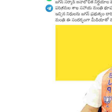
జగన్ సర్కార్ అనాలోచిత నిర్ణయాల వల్
పరిశ్రమల శాఖ సహాయ మంత్రి భూపతిర
ఇచ్చిన నిధులను జగన్ ప్రభుత్వం దా
మంత్రి ఈ సందర్భంగా మీడియాతో మ