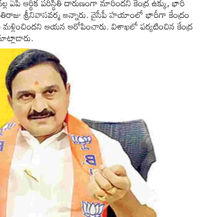
ల ఏపీ ఆర్థిక పరిస్థితి దారుణంగా మారిందని కేంద్ర ఉక్కు, భారీ
ాజు శ్రీనివాసవర్మ అన్నారు. వైసీపీ హయాంలో భారీగా కేంద్రం
రి మళ్లించిందని ఆయన ఆరోపించారు. విశాఖలో పర్యటించిన కేంద్ర
ాట్లాడారు.