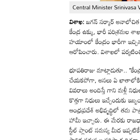
Central Minister Srinivasa
విశాఖ:
జగన్ సర్కార్ అనాలోచిత న
కేంద్ర ఉక్కు, భారీ పరిశ్రమల శా
హయాంలో కేంద్రం భారీగా ఇచ్చి
ఆరోపించారు. విశాఖలో పర్యటించ
భూపతిరాజు మాట్లాడుతూ.. "కేంద్ర
చేయకపోగా, అసలు ఏ ఖాతాలోకి మ
వివరాలు అందిస్తే గాని మళ్లీ నిధుల
కొత్తగా నిధులు ఇచ్చేందుకు ఇబ్బంద
ఆంధ్రప్రదేశ్ అభివృద్ధిలో తమ ప
హామీ ఇచ్చారు. ఈ మేరకు రాజధా
స్టీల్ ప్లాంట్ సమస్య మీద ఇప్ప
స్థానిక సమస్యల పరిష్కార దిశగా 