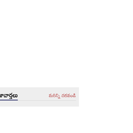
ావార్తలు
మరిన్ని చదవండి