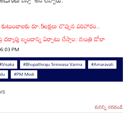
ుటుంబాలకు రూ.5లక్షలు చొప్పున పరిహారం..
ాప్తు బృందాన్ని ఏర్పాటు చేస్తాం: మంత్రి డోలా
 06:03 PM
#Visaka
#Bhupathiraju Srinivasa Varma
#Amaravati
idu
#PM Modi
మరిన్ని చదవండి