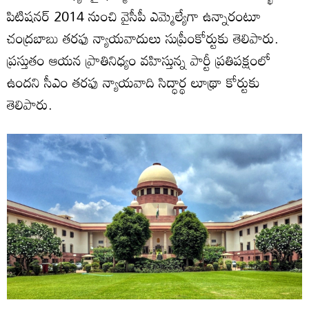
పిటిషనర్ 2014 నుంచి వైసీపీ ఎమ్మెల్యేగా ఉన్నారంటూ
చంద్రబాబు తరఫు న్యాయవాదులు సుప్రీంకోర్టుకు తెలిపారు.
ప్రస్తుతం ఆయన ప్రాతినిధ్యం వహిస్తున్న పార్టీ ప్రతిపక్షంలో
ఉందని సీఎం తరఫు న్యాయవాది సిద్ధార్థ లూథ్రా కోర్టుకు
తెలిపారు.