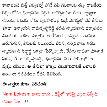
కావాలంటే మళ్లీ ఎన్నికల్లో పోటీ చేసి గెలవాలని తప్ప రాజకీయ
కక్షల కోసం ధర్మాసనం వద్దకు రావొద్దంటూ కీలక వ్యాఖ్యలు
చేసింది. ఓటుకు నోటు వ్యవహారంపై సుప్రీంకోర్టులో వేరే కేసులు
కూడా ఉన్నాయని రామకృష్ణారెడ్డి తరఫు న్యాయవాది ధర్మాసనం
ఎదుట ఓ జాబితా పెట్టారు. ఆ కేసులకు, ఇప్పుడు వాదనలు
జరుగుతున్న కేసులకు సంబంధం లేదన్న చంద్రబాబు తరఫు
న్యాయవాది సిద్ధార్థ లూథ్రా పేర్కొన్నారు. కేసుల జాబితా చూశాక
పిటిషనర్‌ రామకృష్ణారెడ్డిపై ధర్మాసనం మరోసారి ఆగ్రహం
వ్యక్తం చేసింది. ఈ కేసుల్లో జోక్యం చేసుకోవడానికి ఎలాంటి
అంశాలు కనపడటం లేదని తెలిపింది.
ఈ వార్తలు కూడా చదవండి:
Nara Lokesh: బాబు కాదు.. ఢిల్లీలో ఇకపై చక్రం తిప్పేది
చినబాబేనట..!!