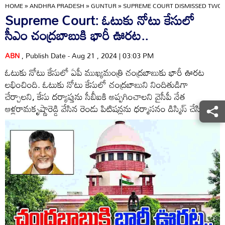
HOME
»
ANDHRA PRADESH
»
GUNTUR
»
SUPREME COURT DISMISSED TWO P
Supreme Court: ఓటుకు నోటు కేసులో
సీఎం చంద్రబాబుకి భారీ ఊరట..
ABN
, Publish Date - Aug 21 , 2024 | 03:03 PM
ఓటుకు నోటు కేసులో ఏపీ ముఖ్యమంత్రి చంద్రబాబుకు భారీ ఊరట
లభించింది. ఓటుకు నోటు కేసులో చంద్రబాబుని నిందితుడిగా
చేర్చాలని, కేసు దర్యాప్తును సీబీఐకి అప్పగించాలని వైసీపీ నేత
ఆళ్లరామకృష్ణారెడ్డి వేసిన రెండు పిటిషన్లను ధర్మాసనం డిస్మిస్ చేసింది.