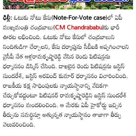
ఢిల్లీ:
ఓటుకు నోటు కేసు(
Note-For-Vote case
)లో ఏపీ
ముఖ్యమంత్రి చంద్రబాబు(
CM Chandrababu
)కు భారీ
ఊరట లభించింది. ఓటుకు నోటు కేసులో చంద్రబాబుని
నిందితుడిగా చేర్చాలని, కేసు దర్యాప్తును సీబీఐకి అప్పగించాలని
వైసీపీ నేత ఆళ్లరామకృష్ణారెడ్డి వేసిన రెండు పిటిషన్లను
ధర్మాసనం డిస్మిస్ చేసింది. దాఖలైన రెండు పిటిషన్లను జస్టిస్
సుందరేశ్, జస్టిస్ అరవింద్ కుమార్ ధర్మాసనం విచారించింది.
రాజకీయ కక్ష సాధింపులకు న్యాయస్థానాన్ని వేదికగా
చేర్చుకోవద్దంటూ పిటిషనర్ రామకృష్ణారెడ్డిని జస్టిస్ సుందరేశ్
ధర్మాసనం మందలించింది. ఆ మేరకు ఏపీ హైకోర్టు ఇచ్చిన
తీర్పును సమర్థిస్తూ అత్యున్నత న్యాయస్థానం తాజాగా తీర్పు
వెలువరించింది.