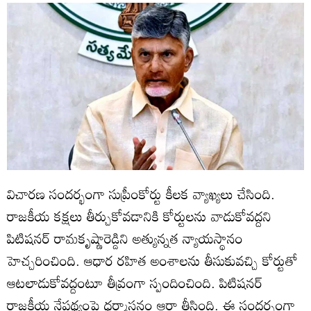
విచారణ సందర్భంగా సుప్రీంకోర్టు కీలక వ్యాఖ్యలు చేసింది.
రాజకీయ కక్షలు తీర్చుకోవడానికి కోర్టులను వాడుకోవద్దని
పిటిషనర్ రామకృష్ణారెడ్డిని అత్యున్నత న్యాయస్థానం
హెచ్చరించింది. ఆధార రహిత అంశాలను తీసుకువచ్చి కోర్టుతో
ఆటలాడుకోవద్దంటూ తీవ్రంగా స్పందించింది. పిటిషనర్‌
రాజకీయ నేపథ్యంపై ధర్మాసనం ఆరా తీసింది. ఈ సందర్భంగా