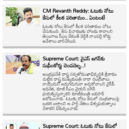
CM Revanth Reddy: ఓటుకు నోటు
కేసులో కీలక పరిణామం.. ఏంటంటే
ఓటుకు నోటు కేసులో కీలక పరిణామం చోటు
చేసుకుంది. కేసు విచారణకు హాజరు కావాలని
తెలంగాణ సీఎం రేవంత్ రెడ్డికి నాంపల్లి కోర్టు
ఆదేశాలు జారీచేసింది.
Supreme Court: వైఎస్ జగన్‌కు
సుప్రీంకోర్టు చెంపదెబ్బ..!
ఆంధ్రప్రదేశ్ రాష్ట్ర సర్వతోముఖాభివృద్ధికి శ్రీకారం
చుట్టిన రాష్ట్ర ముఖ్యమంత్రి నారా చంద్రబాబు
నాయుడుని అడుగడుగునా అడ్డుకోవాలని వైసీపీ
అధినేత, మాజీ సీఎం వైయస్ జగన్‌
ప్రయత్నిస్తున్నారని మాజీమంత్రి జవహర్
ఆరోపించారు. ఓటుకు నోటు కేసులో చంద్రబాబుపై
బురద జల్లాలని ఆ పార్టీ నేతలు విశ్వప్రయత్నాలు
చేశారని విమర్శించారు.
Supreme Court: ఓటుకు నోటు కేసులో