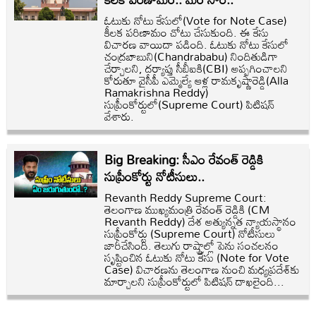
ఓటుకు నోటు కేసులో(Vote for Note Case)
కీలక పరిణామం చోటు చేసుకుంది. ఈ కేసు
విచారణ వాయిదా పడింది. ఓటుకు నోటు కేసులో
చంద్రబాబుని(Chandrababu) నిందితుడిగా
చేర్చాలని, దర్యాప్తు సీబీఐకి(CBI) అప్పగించాలని
కోరుతూ వైసీపీ ఎమ్మెల్యే ఆళ్ల రామకృష్ణారెడ్డి(Alla
Ramakrishna Reddy)
సుప్రీంకోర్టులో(Supreme Court) పిటిషన్
వేశారు.
Big Breaking: సీఎం రేవంత్ రెడ్డికి
సుప్రీంకోర్టు నోటీసులు..
Revanth Reddy Supreme Court:
తెలంగాణ ముఖ్యమంత్రి రేవంత్ రెడ్డికి (CM
Revanth Reddy) దేశ అత్యున్నత న్యాయస్థానం
సుప్రీంకోర్టు (Supreme Court) నోటీసులు
జారీచేసింది. తెలుగు రాష్ట్రాల్లో పెను సంచలనం
సృష్టించిన ఓటుకు నోటు కేసు (Note for Vote
Case) విచారణను తెలంగాణ నుంచి మధ్యప్రదేశ్‌కు
మార్చాలని సుప్రీంకోర్టులో పిటిషన్ దాఖలైంది...