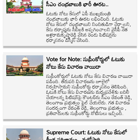
సీఎం చంద్రబాబుకి భారీ ఊరట..
ఓటుకు నోటు కేసులో ఏపీ ముఖ్యమంత్రి
చంద్రబాబుకు భారీ ఊరట లభించింది. ఓటుకు
నోటు కేసులో చంద్రబాబుని నిందితుడిగా చేర్చాలని,
కేసు దర్యాప్తును సీబీఐకి అప్పగించాలని వైసీపీ నేత
ఆళ్లరామకృష్ణారెడ్డి వేసిన రెండు పిటిషన్లను
ధర్మాసనం డిస్మిస్ చేసింది.
Vote for Note: సుప్రీంకోర్టులో ఓటుకు
నోటు కేసు విచారణ వాయిదా
సుప్రీంకోర్టులో ఓటుకు నోటు కేసు విచారణ వాయిదా
పడింది. తదుపరి విచారణను జూలైలో
నిర్వహిస్తామని సుప్రీంకోర్టు ధర్మాసనం తెలిపింది.
ఓటుకి నోటు కేసు విచారణను మధ్యప్రదేశ్‌కు బదిలీ
చేయాలన్న పిటిషన్‌పై కౌంటర్‌ను సీఎం రేవంత్ రెడ్డి,
తెలంగాణ ప్రభుత్వం ఫైల్ చేయలేదు. గత విచారణ
సందర్భంగా రేవంత్ రెడ్డి, తెలంగాణ ప్రభుత్వం ,
ప్రతివాదులకు సుప్రీంకోర్టు నోటీసులు ఇచ్చింది.
Supreme Court: ఓటుకు నోటు కేసులో
కీలక పరిణామం.. మరోసారి..