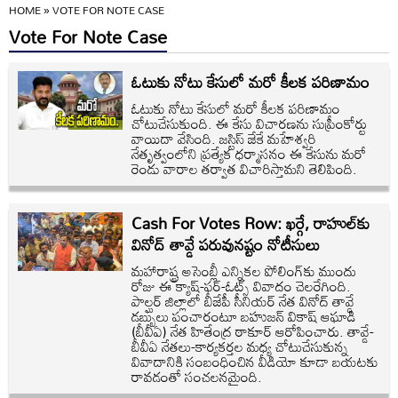
HOME
»
VOTE FOR NOTE CASE
Vote For Note Case
ఓటుకు నోటు కేసులో మరో కీలక పరిణామం
ఓటుకు నోటు కేసులో మరో కీలక పరిణామం
చోటుచేసుకుంది. ఈ కేసు విచారణను సుప్రీంకోర్టు
వాయిదా వేసింది. జస్టిస్ జేకే మహేశ్వరి
నేతృత్వంలోని ప్రత్యేక ధర్మాసనం ఈ కేసును మరో
రెండు వారాల తర్వాత విచారిస్తామని తెలిపింది.
Cash For Votes Row: ఖర్గే, రాహుల్‌కు
వినోద్ తావ్డే పరువునష్టం నోటీసులు
మహారాష్ట్ర అసెంబ్లీ ఎన్నికల పోలింగ్‌కు ముందు
రోజు ఈ క్యాష్-ఫర్-ఓట్స్ వివాదం చెలరేగింది.
పాల్ఘర్ జిల్లాలో బీజేపీ సీనియర్ నేత వినోద్ తావ్డే
డబ్బులు పంచారంటూ బహుజన్ వికాష్ ఆఘాడి
(బీవీఏ) నేత హితేంద్ర ఠాకూర్ ఆరోపించారు. తావ్డే-
బీవీఏ నేతలు-కార్యకర్తల మధ్య చోటుచేసుకున్న
వివాదానికి సంబంధించిన వీడియో కూడా బయటకు
రావడంతో సంచలనమైంది.