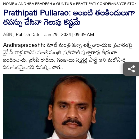
HOME
»
ANDHRA PRADESH
»
GUNTUR
»
PRATTIPATI CONDEMNS YCP STON
Prathipati Pullarao: అంబటి తలకిందులుగా
తపస్సు చేసినా గెలుపు కష్టమే
ABN
, Publish Date - Jan 29 , 2024 | 09:39 AM
Andhrapradeshh: మాజీ మంత్రి కన్నా లక్ష్మీనారాయణ ప్రచారంపై
వైసీపీ రాళ్ల దాడిని మాజీ మంత్రి ప్రత్రిపాటి పుల్లారావు తీవ్రంగా
ఖండించారు. వైసీపీ రౌడీలు, గంజాయి స్మగ్లర్ల పార్టీ అని మరోసారి
నిరూపితమైందని విమర్శించారు.