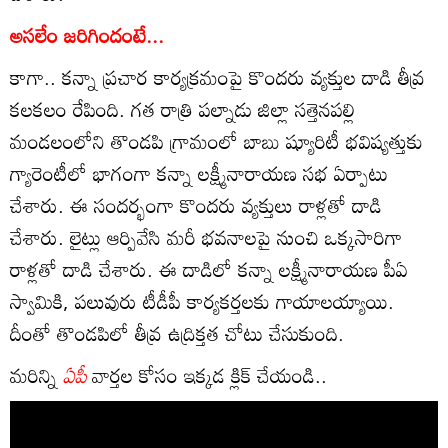
అసలేం జరిగిందంటే...
కాగా.. కన్నా ప్రచార కార్యక్రమంపై కొందరు వ్యక్తుల దాడి తీవ్ర
కలకలం రేపింది. గత రాత్రి పల్నాడు జిల్లా సత్తెనపల్లి
మండలంలోని తొండపి గ్రామంలో బాబు ష్యూరిటీ భవిష్యత్తుకు
గ్యారెంటీలో భాగంగా కన్నా లక్ష్మీనారాయణ సభ ఏర్పాటు
చేశారు. ఈ సందర్భంగా కొందరు వ్యక్తులు రాళ్లతో దాడి
చేశారు. లైట్లు ఆర్పివేసి మరీ భవనాలపై నుంచి ఒక్కసారిగా
రాళ్లతో దాడి చేశారు. ఈ దాడిలో కన్నా లక్ష్మీనారాయణ పీఏ
స్వామికి, పలువురు టీడీపీ కార్యకర్తలకు గాయాలయ్యాయి.
దీంతో తొండపిలో తీవ్ర ఉద్రిక్తత చోటు చేసుకుంది.
మరిన్ని
ఏపీ
వార్తల కోసం ఇక్కడ క్లిక్ చేయండి..