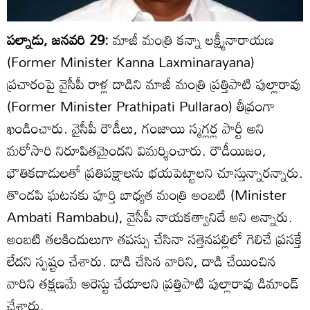
పల్నాడు, జనవరి 29:
మాజీ మంత్రి కన్నా లక్ష్మీనారాయణ
(Former Minister Kanna Laxminarayana)
ప్రచారంపై వైసీపీ రాళ్ల దాడిని మాజీ మంత్రి ప్రత్తిపాటి పుల్లారావు
(Former Minister Prathipati Pullarao) తీవ్రంగా
ఖండించారు. వైసీపీ రౌడీలు, గంజాయి స్మగ్లర్ల పార్టీ అని
మరోసారి నిరూపితమైందని విమర్శించారు. రౌడీయిజం,
భౌతికదాడులతో ప్రతిపక్షాలను భయపెట్టాలని చూస్తున్నారన్నారు.
తొండపి ఘటనకు పూర్తి బాధ్యత మంత్రి అంబటి (Minister
Ambati Rambabu), వైసీపీ నాయకత్వానిదే అని అన్నారు.
అంబటి తలకిందులుగా తపస్సు చేసినా సత్తెనపల్లిలో గెలిచే ప్రసక్తే
లేదని స్పష్టం చేశారు. దాడి చేసిన వారిని, దాడి చేయించిన
వారిని తక్షణమే అరెస్టు చేయాలని ప్రత్తిపాటి పుల్లారావు డిమాండ్
చేశారు.