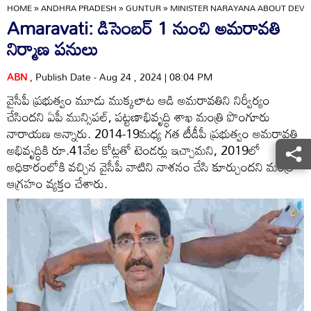
HOME
»
ANDHRA PRADESH
»
GUNTUR
»
MINISTER NARAYANA ABOUT DEVE
Amaravati: డిసెంబర్ 1 నుంచి అమరావతి
నిర్మాణ పనులు
ABN
, Publish Date - Aug 24 , 2024 | 08:04 PM
వైసీపీ ప్రభుత్వం మూడు ముక్కలాట ఆడి అమరావతిని నిర్వీర్యం
చేసిందని ఏపీ మున్సిపల్, పట్టణాభివృద్ధి శాఖ మంత్రి పొంగూరు
నారాయణ అన్నారు. 2014-19మధ్య గత టీడీపీ ప్రభుత్వం అమరావతి
అభివృద్ధికి రూ.41వేల కోట్లతో టెండర్లు ఇచ్చామని, 2019లో
అధికారంలోకి వచ్చిన వైసీపీ వాటిని నాశనం చేసి కూర్చుందని మంత్రి
ఆగ్రహం వ్యక్తం చేశారు.