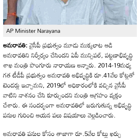
AP Minister Narayana
అమరావతి:
వైసీపీ ప్రభుత్వం మూడు ముక్కలాట ఆడి
అమరావతిని నిర్వీర్యం చేసిందని ఏపీ మున్సిపల్, పట్టణాభివృద్ధి
శాఖ మంత్రి పొంగూరు నారాయణ అన్నారు. 2014-19మధ్య
గత టీడీపీ ప్రభుత్వం అమరావతి అభివృద్ధికి రూ.41వేల కోట్లతో
టెండర్లు ఇచ్చామని, 2019లో అధికారంలోకి వచ్చిన వైసీపీ
వాటిని నాశనం చేసి కూర్చుందని మంత్రి ఆగ్రహం వ్యక్తం
చేశారు. ఈ సందర్భంగా అమరావతిలో జరుగుతున్న అభివృద్ధి
పనుల గురించి ఆయన పలు విషయాలు వెల్లడించారు.
అమరావతి పనుల కోసం తాజాగా రూ.5వేల కోట్లు ఖర్చు