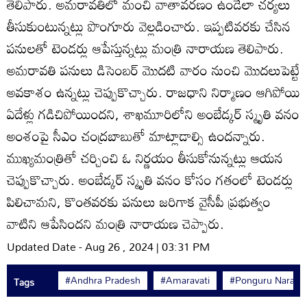
తెలిపారు. అమరావతిలో మంచి వాతావరణం ఉండేలా చర్యలు
తీసుకుంటున్నట్లు పొంగూరు వెల్లడించారు. ఇప్పటివరకు చేసిన
పనులతో టెండర్లు ఆపేస్తున్నట్లు మంత్రి నారాయణ తెలిపారు.
అమరావతి పనులు డిసెంబర్ మొదటి వారం నుంచి మొదలుపెట్టే
అవకాశం ఉన్నట్లు చెప్పుకొచ్చారు. రాజధాని నిర్మాణం ఆగిపోయి
ఏదేళ్లు గడిచిపోయిందని, శాఖమూరిలోని అంబేడ్కర్ స్మృతి వనం
అంశంపై సీఎం చంద్రబాబుతో మాట్లాడాల్సి ఉందన్నారు.
ముఖ్యమంత్రితో చర్చించి ఓ నిర్ణయం తీసుకోనున్నట్లు ఆయన
చెప్పుకొచ్చారు. అంబేడ్కర్ స్మృతి వనం కోసం గతంలో టెండర్లు
పిలిచామని, కొంతవరకు పనులు జరిగాక వైసీపీ ప్రభుత్వం
వాటిని ఆపేసిందని మంత్రి నారాయణ చెప్పారు.
Updated Date - Aug 26 , 2024 | 03:31 PM
#Andhra Pradesh
#Amaravati
#Ponguru Naraya
Tags