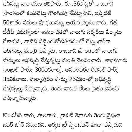
చేసినట్లు నారాయణ తెలిపారు. రూ.36కోట్లతో రాజధాని
ప్రాంతంలో కంపచెట్లు తొలగింపు చేపట్టామని, ఇప్పటికే
50శాతం పనులు పూర్తయినట్లు ఆయన వెల్లడించారు. గత
టీడీపీ ప్రభుత్వంలో అమరావతిలో నాలుగు నర్సరీలు ఏర్పాటు
చేశామని, వాటిని పట్టించుకోకపోవడంతో చెట్లు భారీగా
పెరిగినట్లు మంత్రి చెప్పారు. రాజధాని ప్రాంతంలో నాలుగు
పార్కులు అభివృద్ధి చేస్తున్నట్లు మంత్రి వెల్లడించారు. శాఖమూరు
సెంట్రల్ పార్కు 300ఎకరాల్లో, అనంతవరం రీజినల్ పార్క్
35ఎకరాలు, మల్కాపురం పార్కు 25ఎకరాల్లో అభివృద్ధి
చేస్తు్న్నట్లు పేర్కొన్నారు. రెండు వాటర్ లేక్‌లు సైతం డెవలప్
చేస్తున్నామన్నారు.
కొండవీటి వాగు, పాలవాగు, గ్రావిటీ కెనాల్‌కు రెండు వైపులా
బఫర్ జోన్ వస్తుందని, అక్కడ ట్రీ ప్లాంటేషన్ కూడా చేస్తామని