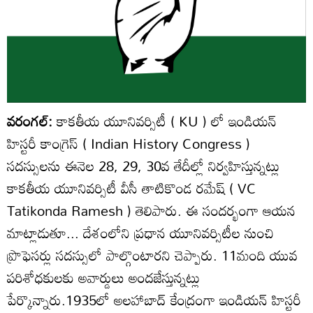
వరంగల్:
కాకతీయ యూనివర్సిటీ ( KU ) లో ఇండియన్
హిస్టరీ కాంగ్రెస్ ( Indian History Congress )
సదస్సులను ఈనెల 28, 29, 30వ తేదీల్లో నిర్వహిస్తున్నట్లు
కాకతీయ యూనివర్సిటీ వీసీ తాటికొండ రమేష్ ( VC
Tatikonda Ramesh ) తెలిపారు. ఈ సందర్భంగా ఆయన
మాట్లాడుతూ... దేశంలోని ప్రధాన యూనివర్సిటీల నుంచి
ప్రొఫెసర్లు సదస్సులో పాల్గొంటారని చెప్పారు. 11మంది యువ
పరిశోధకులకు అవార్డులు అందజేస్తున్నట్లు
పేర్కొన్నారు.1935లో అలహాబాద్ కేంద్రంగా ఇండియన్ హిస్టరీ