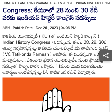
HOME
»
TELANGANA
»
WARANGAL
»
SESSIONS OF INDIAN HISTORY CONGRE
Congress: కేయూలో 28 నుంచి 30 తేదీ
వరకు ఇండియన్ హిస్టరీ కాంగ్రెస్ సదస్సులు
ABN
, Publish Date - Dec 26 , 2023 | 04:06 PM
కాకతీయ యూనివర్సిటీ ( KU ) లో ఇండియన్ హిస్టరీ కాంగ్రెస్ (
Indian History Congress ) సదస్సులను ఈనెల 28, 29, 30వ
తేదీల్లో నిర్వహిస్తున్నట్లు కాకతీయ యూనివర్సిటీ వీసీ తాటికొండ రమేష్
( VC Tatikonda Ramesh ) తెలిపారు. ఈ సందర్భంగా ఆయన
మాట్లాడుతూ... దేశంలోని ప్రధాన యూనివర్సిటీల నుంచి ప్రొఫెసర్లు
సదస్సులో పాల్గొంటారని చెప్పారు. 11మంది యువ పరిశోధకులకు
అవార్డులు అందజేస్తున్నట్లు వీసీ తాటికొండ రమేష్ పేర్కొన్నారు.