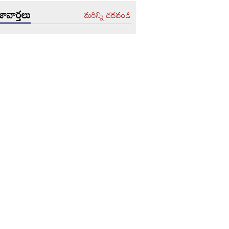
ావార్తలు
మరిన్ని చదవండి