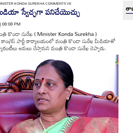
INISTER KONDA SUREKHA COMMENTS VK
తాజ
డియా స్వేచ్ఛగా పనిచేయొచ్చు
 | 08:08 PM
మంత్రి కొండా సురేఖ ( Minister Konda Surekha )
కాంగ్రెస్ పార్టీ కార్యాలయంలో మంత్రి కొండా సురేఖ మీడియాతో
యారంటీలు అమలు చేస్తామని మంత్రి కొండా సురేఖ చెప్పారు.