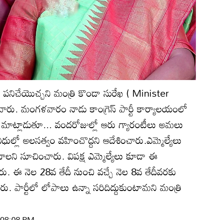
ా పనిచేయొచ్చని మంత్రి కొండా సురేఖ ( Minister
చారు. మంగళవారం నాడు కాంగ్రెస్ పార్టీ కార్యాలయంలో
 మాట్లాడుతూ... వందరోజుల్లో ఆరు గ్యారంటీలు అమలు
విధుల్లో అలసత్వం వహించొద్దని ఆదేశించారు.ఎమ్మెల్యేలు
నాలని సూచించారు. విపక్ష ఎమ్మెల్యేలు కూడా ఈ
పారు. ఈ నెల 28వ తేదీ నుంచి వచ్చే నెల 8వ తేదీవరకు
ారు. పార్టీలో లోపాలు ఉన్నా సరిదిద్దుకుంటామని మంత్రి
| 08:08 PM