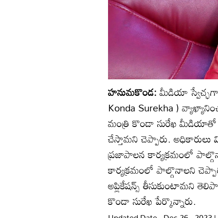
హనుమకొండ:
మీడియా స్వేచ్ఛగ
Konda Surekha ) వ్యాఖ్యానిం
మంత్రి కొండా సురేఖ మీడియాతో
చేస్తామని చెప్పారు. అధికారులు 
ప్రజాపాలన కార్యక్రమంలో పాల్గొ
కార్యక్రమంలో పాల్గొనాలని చెప్
అప్లికేషన్స్ తీసుకుంటామని తెలిప
కొండా సురేఖ పేర్కొన్నారు.
Updated Date - Dec 26 , 2023 