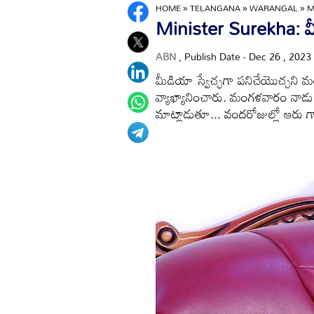
HOME
»
TELANGANA
»
WARANGAL
»
M
Minister Surekha: మీ
ABN
, Publish Date - Dec 26 , 2023
మీడియా స్వేచ్ఛగా పనిచేయొచ్చని 
వ్యాఖ్యానించారు. మంగళవారం నాడు 
మాట్లాడుతూ... వందరోజుల్లో ఆరు గ్