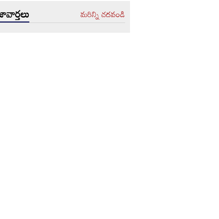
ావార్తలు
మరిన్ని చదవండి