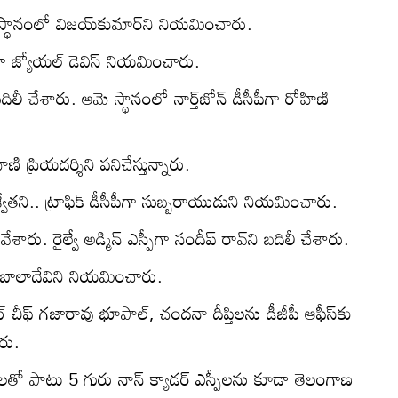
ిస్ స్థానంలో విజయ్‌కుమార్‌ని నియమించారు.
్‌గా జ్యోయల్ డెవిస్‌ నియమించారు.
 బదిలీ చేశారు. ఆమె స్థానంలో నార్త్‌జోన్‌ డీసీపీగా రోహిణి
ణి ప్రియదర్శిని పనిచేస్తున్నారు.
శ్వేతని.. ట్రాఫిక్‌ డీసీపీగా సుబ్బరాయుడుని నియమించారు.
ేశారు. రైల్వే అడ్మిన్ ఎస్పీగా సందీప్ రావ్‌ని బదిలీ చేశారు.
గా బాలాదేవిని నియమించారు.
ిట్‌ చీఫ్‌ గజారావు భూపాల్‌, చందనా దీప్తిలను డీజీపీ ఆఫీస్‌కు
ారు.
‌లతో పాటు 5 గురు నాన్ క్యాడర్ ఎస్పీలను కూడా తెలంగాణ