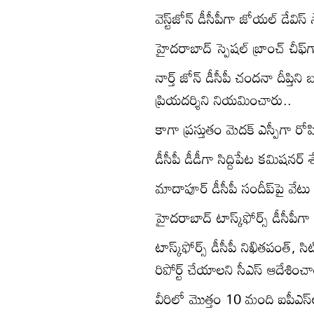
వెస్ట్‌జోన్‌ డీసీపీగా జోయల్ డేవ
హైదరాబాద్‌ స్పెషల్‌ బ్రాంచ్‌ చీఫ
నార్త్ జోన్ డీసీపీ చందనా దీప్తిని
ప్రియదర్శిని నియమించారు..
కాగా ప్రస్తుతం మెదక్ ఎస్పీగా రోహి
డీసీపీ డీడీగా సిద్దిపేట కమిషనర్ 
మాదాపూర్ డీసీపీ సందీప్‌పై వేటు వ
హైదరాబాద్ టాస్క్‌ఫోర్స్ డీసీపీ
టాస్క్‌ఫోర్స్ డీసీపీ నిఖితపంత్, స
రిపోర్ట్‌ చేయాలని సీఎస్ ఆదేశించ
వీరిలో మొత్తం 10 మంది ఐపీఎస్