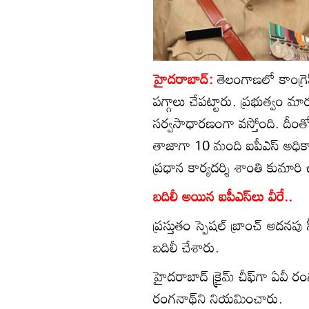
హైదరాబాద్:
తెలంగాణలో కాంగ్రెస్
పగ్గాలు చేపట్టారు. ప్రభుత్వం 
సర్వసాధారణంగా వస్తోంది. దీంతో 
తాజాగా 10 మంది ఐపీఎస్‌ అధికా
ప్ర‌ధాన కార్య‌ద‌ర్శి శాంతి కుమారి 
బదిలీ అయిన ఐపీఎస్‌లు వీరే..
ప్రస్తుతం స్పెషల్ బ్రాంచ్ అదనపు సీ
బదిలీ చేశారు.
హైదరాబాద్‌ క్రైమ్‌ చీఫ్‌గా ఏవీ
రంగనాథ్‌ని నియమించారు.