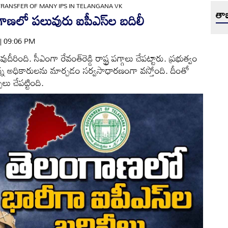
TRANSFER OF MANY IPS IN TELANGANA VK
తాజ
ాణలో పలువురు ఐపీఎస్‌ల బదిలీ
 | 09:06 PM
ీరింది. సీఎంగా రేవంత్‌రెడ్డి రాష్ట్ర పగ్గాలు చేపట్టారు. ప్రభుత్వం
న్న అధికారులను మార్చడం సర్వసాధారణంగా వస్తోంది. దీంతో
లు చేపట్టింది.