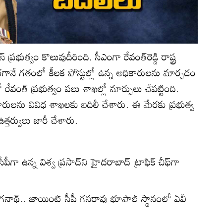
 ప్రభుత్వం కొలువుదీరింది. సీఎంగా రేవంత్‌రెడ్డి రాష్ట్ర
మారగానే గతంలో కీలక పోస్టుల్లో ఉన్న అధికారులను మార్చడం
రేవంత్ ప్రభుత్వం పలు శాఖల్లో మార్పులు చేపట్టింది.
రులను వివిధ శాఖలకు బదిలీ చేశారు. ఈ మేర‌కు ప్ర‌భుత్వ
ఉత్త‌ర్వులు జారీ చేశారు.
పీగా ఉన్న విశ్వ ప్రసాద్‌ని హైదరాబాద్‌ ట్రాఫిక్‌ చీఫ్‌గా
 రంగనాథ్‌.. జాయింట్ సీపీ గసరావు భూపాల్ స్థానంలో ఏవీ