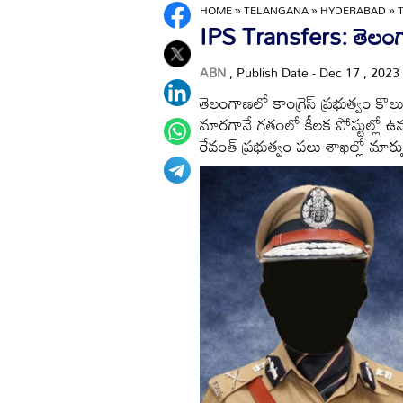
HOME
»
TELANGANA
»
HYDERABAD
»
IPS Transfers: తెలంగ
ABN
, Publish Date - Dec 17 , 2023
తెలంగాణలో కాంగ్రెస్ ప్రభుత్వం కొలువుద
మారగానే గతంలో కీలక పోస్టుల్లో ఉ
రేవంత్ ప్రభుత్వం పలు శాఖల్లో మార్పు