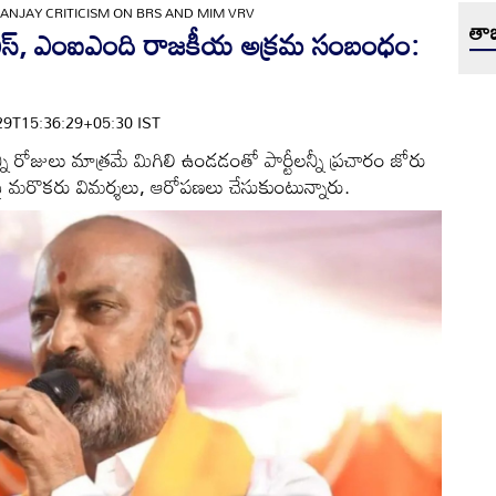
SANJAY CRITICISM ON BRS AND MIM VRV
తాజ
‌ఎస్, ఎంఐఎంది రాజకీయ అక్రమ సంబంధం:
0-29T15:36:29+05:30 IST
ని రోజులు మాత్రమే మిగిలి ఉండడంతో పార్టీలన్నీ ప్రచారం జోరు
ై మరొకరు విమర్శలు, ఆరోపణలు చేసుకుంటున్నారు.