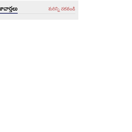
ావార్తలు
మరిన్ని చదవండి