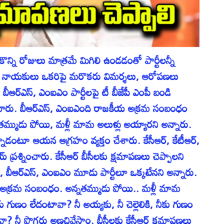
ొన్ని రోజులు మాత్రమే మిగిలి ఉండడంతో పార్టీలన్నీ
టీల నాయకులు ఒకరిపై మరొకరు విమర్శలు, ఆరోపణలు
బీఆర్‌ఎస్, ఎంఐఎం పార్టీలపై టీ బీజేపీ ఎంపీ బండి
ంచారు. బీఆర్‌ఎస్, ఎంఐఎంది రాజకీయ అక్రమ సంబంధం
్ముడు పోయి, మళ్లీ మామ అలుళ్లు అయ్యారని అన్నారు.
్నాడంటూ ఆయన ఆగ్రహం వ్యక్తం చేశారు. కేసీఆర్, కేటీఆర్,
్రశ్నించారు. కేసీఆర్ బీసీలకు క్షమాపణలు చెప్పాలని
, బీఆర్‌ఎస్, ఎంఐఎం మూడు పార్టీలూ ఒక్కటేనని అన్నారు.
 అక్రమ సంబంధం. అన్నతమ్ముడు పోయి.. మళ్లీ మామ
కు గుణం లేదంటావా? నీ అయ్యకు, నీ చెల్లెలికి, నీకు గుణం
ా? నీ పొగరు అణచివేస్తాం. బీసీలకు కేసీఆర్ క్షమాపణలు