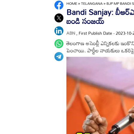
HOME
»
TELANGANA
»
BJP MP BANDI 
Bandi Sanjay: బీఆర్
బండి సంజయ్
ABN
, First Publish Date - 2023-1
తెలంగాణ అసెంబ్లీ ఎన్నికలకు ఇంకొన్
పెంచాయి. పార్టీల నాయకులు ఒకరిప