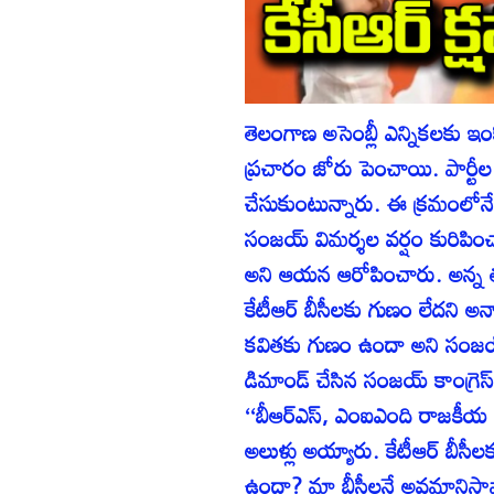
తెలంగాణ అసెంబ్లీ ఎన్నికలకు ఇంక
ప్రచారం జోరు పెంచాయి. పార్
చేసుకుంటున్నారు. ఈ క్రమంలోనే 
సంజయ్ విమర్శల వర్షం కురిపి
అని ఆయన ఆరోపించారు. అన్న తమ
కేటీఆర్ బీసీలకు గుణం లేదని అన
కవితకు గుణం ఉందా అని సంజయ్ ప
డిమాండ్ చేసిన సంజయ్ కాంగ్రెస్
‘‘బీఆర్ఎస్, ఎంఐఎంది రాజకీయ
అలుళ్లు అయ్యారు. కేటీఆర్ బీసీల
ఉందా? మా బీసీలనే అవమానిస్తావ