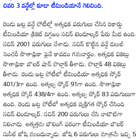
చివరి 3 వన్డేల్లో కూడా టీమిండియానే గెలిచింది.
రెండు జట్ల వన్డే పోటీల్లో అత్యధిక పరుగులు చేసిన రికార్డు
టీమిండియా క్రికెట్ దిగ్గజం సచిన్ టెండూల్కర్ పేరు మీద ఉంది.
సచిన్ 2001 పరుగులు చేశాడు. సచిన్ కొట్టిన వన్డే డబుల్
సెంచరీ సౌతాఫ్రికా పైనే కావడం గమనార్హం. అత్యధిక వికెట్లు
సౌతాఫ్రికా బౌలర్ షాన్ పొల్లాక్ తీశాడు. పొల్లాక్ 48 వికెట్లు
తీశాడు. రెండు జట్ల పోటీలో టీమిండియా అత్యధిక స్కోర్
401/3గా ఉంది. అత్యల్ప స్కోర్ 91గా ఉంది. సౌతాఫ్రికా
అత్యధిక స్కోర్ 438/4గా ఉంది. అత్యల్ప స్కోర్ 83 పరుగులుగా
ఉంది. రెండు జట్ల పోటీలో అత్యధిక వ్యక్తిగత స్కోర్ చేసింది
సచిన్ టెండూల్కర్. సచిన్ 200 పరుగులు చేసి నాటౌట్‌గా
నిలిచాడు. అత్యత్తమ బౌలింగ్ పరంగా టీమిండియా బౌలర్
సునీల్ జోషి ముందున్నాడు. జోషి 6 పరుగులు మాత్రమే ఇచ్చి 5