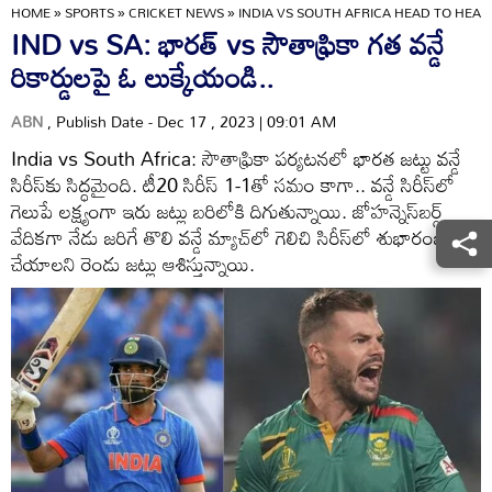
HOME
»
SPORTS
»
CRICKET NEWS
»
INDIA VS SOUTH AFRICA HEAD TO HEA
IND vs SA: భారత్ vs సౌతాఫ్రికా గత వన్డే
రికార్డులపై ఓ లుక్కేయండి..
ABN
, Publish Date - Dec 17 , 2023 | 09:01 AM
India vs South Africa: సౌతాఫ్రికా పర్యటనలో భారత జట్టు వన్డే
సిరీస్‌కు సిద్ధమైంది. టీ20 సిరీస్ 1-1తో సమం కాగా.. వన్డే సిరీస్‌లో
గెలుపే లక్ష్యంగా ఇరు జట్లు బరిలోకి దిగుతున్నాయి. జోహన్నెస్‌బర్గ్
వేదికగా నేడు జరిగే తొలి వన్డే మ్యాచ్‌లో గెలిచి సిరీస్‌లో శుభారంభం
చేయాలని రెండు జట్లు ఆశిస్తున్నాయి.