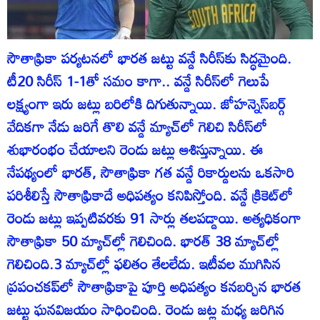
సౌతాఫ్రికా పర్యటనలో భారత జట్టు వన్డే సిరీస్‌కు సిద్ధమైంది.
టీ20 సిరీస్ 1-1తో సమం కాగా.. వన్డే సిరీస్‌లో గెలుపే
లక్ష్యంగా ఇరు జట్లు బరిలోకి దిగుతున్నాయి. జోహన్నెస్‌బర్గ్
వేదికగా నేడు జరిగే తొలి వన్డే మ్యాచ్‌లో గెలిచి సిరీస్‌లో
శుభారంభం చేయాలని రెండు జట్లు ఆశిస్తున్నాయి. ఈ
నేపథ్యంలో భారత్, సౌతాఫ్రికా గత వన్డే రికార్డులను ఒకసారి
పరిశీలిస్తే సౌతాఫ్రికాదే అధిపత్యం కనిపిస్తోంది. వన్డే క్రికెట్‌లో
రెండు జట్లు ఇప్పటివరకు 91 సార్లు తలపడ్డాయి. అత్యధికంగా
సౌతాఫ్రికా 50 మ్యాచ్‌ల్లో గెలిచింది. భారత్ 38 మ్యాచ్‌ల్లో
గెలిచింది.3 మ్యాచ్‌ల్లో ఫలితం తేలలేదు. ఇటీవల ముగిసిన
ప్రపంచకప్‌లో సౌతాఫ్రికాపై పూర్తి అధిపత్యం కనబర్చిన భారత
జట్టు ఘనవిజయం సాధించింది. రెండు జట్ల మధ్య జరిగిన