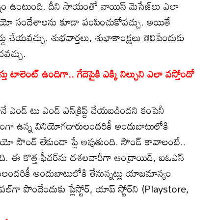
 చిహ్నం ఉంటుంది. దీని సాయంతో వాయిస్ మెసేజ్‌లు ఎలా
ీడియో సందేశాలను కూడా పంపించుకోవచ్చు. అయితే
్డు చేయవచ్చు. శుభవార్తలు, శుభాకాంక్షలు తెలిపేందుకు
చవచ్చు.
 టాలెంట్ ఉందిగా.. గేదెపైకి ఎక్కి నిల్చుని ఎలా వస్తోందో
ఎండ్ టు ఎండ్ ఎన్‌క్రిప్ట్ చేయబడిందని కంపెనీ
ాప్తంగా ఉన్న వినియోగదారులందరికీ అందుబాటులోకి
యో సౌండ్ లేకుండా ప్లే అవుతుంది. సౌండ్ కావాలంటే..
ంది. ఈ కొత్త ఫీచర్‌ను దశలవారీగా ఆండ్రాయిడ్, ఐఓఎస్
లందరికీ అందుబాటులోకి తేనున్నట్లు యాజమాన్యం
వల్‌గా పొందేందుకు ప్లేస్టోర్‌, యాప్ స్టోర్‌ని (Playstore,