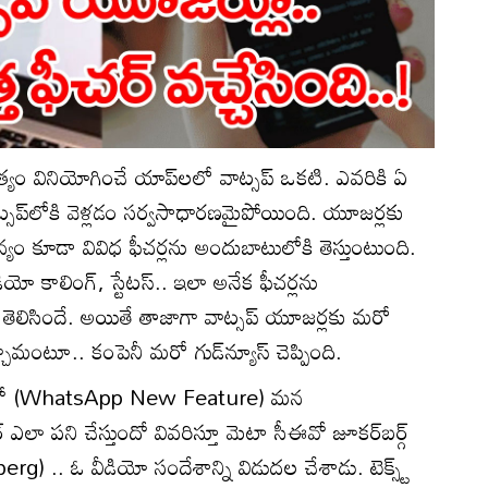
ూ నిత్యం వినియోగించే యాప్‌లలో వాట్సప్ ఒకటి. ఎవరికి ఏ
ట్సప్‌లోకి వెళ్లడం సర్వసాధారణమైపోయింది. యూజర్లకు
 కూడా వివిధ ఫీచర్లను అందుబాటులోకి తెస్తుంటుంది.
యో కాలింగ్, స్టేటస్.. ఇలా అనేక ఫీచర్లను
తెలిసిందే. అయితే తాజాగా వాట్సప్‌ యూజర్లకు మరో
చామంటూ.. కంపెనీ మరో గుడ్‌న్యూస్ చెప్పింది.
ీచర్‌తో (WhatsApp New Feature) మన
 ఎలా పని చేస్తుందో వివరిస్తూ మెటా సీఈవో జూకర్‌బర్గ్
.. ఓ వీడియో సందేశాన్ని విడుదల చేశాడు. టెక్స్ట్