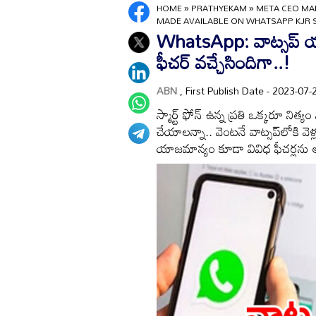
HOME
»
PRATHYEKAM
»
META CEO MAR
MADE AVAILABLE ON WHATSAPP KJR 
WhatsApp: వాట్సప్‌ యూ
ఫీచర్ వచ్చేసిందిగా..!
ABN
, First Publish Date - 2023-0
స్మార్ట్ ఫోన్ ఉన్న ప్రతి ఒక్కరూ ని
చేయాలన్నా.. వెంటనే వాట్సప్‌లోకి
యాజమాన్యం కూడా వివిధ ఫీచర్లను అ