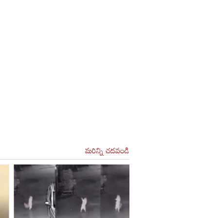
మరిన్ని చదవండి