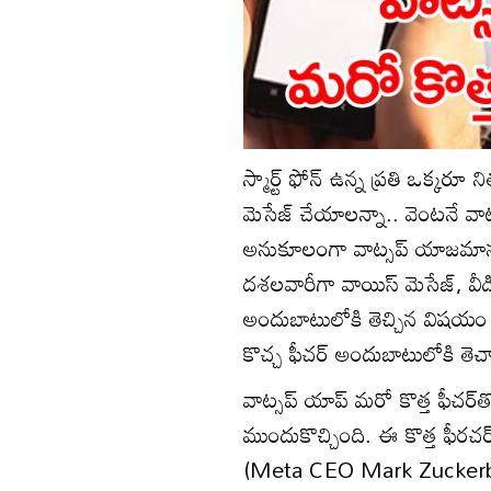
స్మార్ట్ ఫోన్ ఉన్న ప్రతి ఒక్కర
మెసేజ్ చేయాలన్నా.. వెంటనే వా
అనుకూలంగా వాట్సప్ యాజమాన్యం
దశలవారీగా వాయిస్ మెసేజ్, వీడి
అందుబాటులోకి తెచ్చిన విషయం 
కొచ్చ ఫీచర్ అందుబాటులోకి తెచ్
వాట్సప్‌ యాప్ మరో కొత్త ఫ
ముందుకొచ్చింది. ఈ కొత్త ఫీరచర్
(Meta CEO Mark Zuckerberg) 