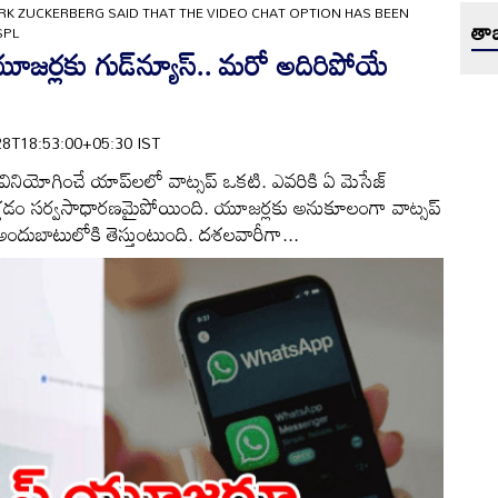
K ZUCKERBERG SAID THAT THE VIDEO CHAT OPTION HAS BEEN
తాజ
SPL
జర్లకు గుడ్‌న్యూస్.. మరో అదిరిపోయే
7-28T18:53:00+05:30 IST
త్యం వినియోగించే యాప్‌లలో వాట్సప్ ఒకటి. ఎవరికి ఏ మెసేజ్
 వెళ్లడం సర్వసాధారణమైపోయింది. యూజర్లకు అనుకూలంగా వాట్సప్
ందుబాటులోకి తెస్తుంటుంది. దశలవారీగా...