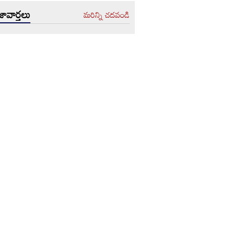
ావార్తలు
మరిన్ని చదవండి