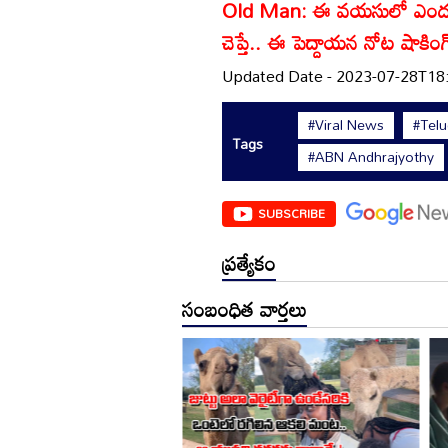
Old Man: ఈ వయసులో ఎందుకీ కష
చెప్తే.. ఈ పెద్దాయన నోట షాకి
Updated Date - 2023-07-28T18
#Viral News
#Tel
Tags
#ABN Andhrajyothy
SUBSCRIBE
ప్రత్యేకం
సంబంధిత వార్తలు