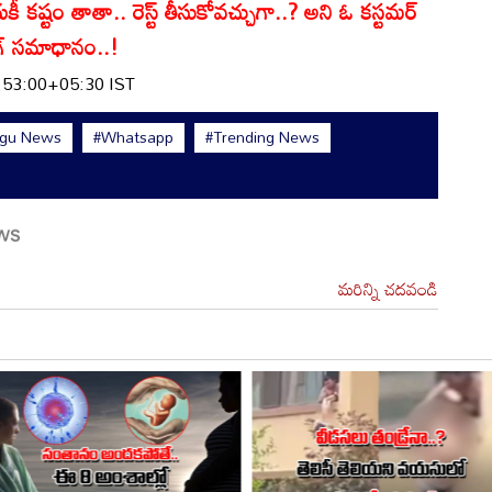
్టం తాతా.. రెస్ట్ తీసుకోవచ్చుగా..? అని ఓ కస్టమర్
ంగ్ సమాధానం..!
:53:00+05:30 IST
ugu News
#Whatsapp
#Trending News
మరిన్ని చదవండి