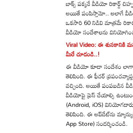
బాక్స్ పక్కనే వీడియో రికార్డ్
అయితే పంపిస్తామో.. అలాగే వ
ఒకసారి 60 నిడివి మాత్రమే రికార
వీడియో సందేశాలను వినియోగిం
Viral Video: ఈ శునకానికి మస్తు
మీరే చూడండి..!
ఈ వీడియో కూడా సందేశం లాగానే 
తెలిపింది. ఈ ఫీచర్ ప్రపంచవ్య
వచ్చింది. అయితే పంపబడిన వీడి
వీడియోపై ప్రెస్ చేయాల్సి ఉంటు
(Android, iOS) వినియోగదారు
తెలిపింది. ఈ అప్‌డేట్‌ను మ్యాన్యు
App Store) సందర్శించండి.