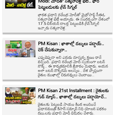
Modi: మోదీతో సత్యనాదెళ్ల భేటీ.. భారీ
పెట్టుబడులకు గ్రీన్ సిగ్నల్
భారత ప్రధాని నరేంద్ర మోదీతో మైక్రోసాఫ్ట్ సీఈఓ
సత్యనాదెళ్ల భేటీ అయ్యారు. ఈ సందర్భంగా దేశంలో
17.5 బిలియన్ డాలర్ల పెట్టుబడికి గ్రీన్ సిగ్నల్
ఇచ్చారు సత్యనాదెళ్ల.
PM Kisan : ఖాతాల్లో డబ్బులు పడ్డాయ్..
చెక్ చేసుకున్నారా..
ఎప్పుడెప్పుడా అని ఎదురు చూస్తున్న క్షణం రానే
వచ్చింది. ప్రధాని నరేంద్ర మోదీ స్వయంగా బటన్
నొక్కి.. ఈ కార్యక్రమానికి శ్రీకారం చుట్టారు. ఆయన
అలా బటన్ నొక్కడమే ఆలస్యం.. దేశ వ్యాప్తంగా
రైతుల ముఖాల్లో చిరునవ్వులు చెందాయి..
PM Kisan 21st Installment : రైతులకు
గుడ్ న్యూస్.. ఖాతాల్లో డబ్బులు పడ్డాయోచ్..
రైతులకు పెట్టుబడి సాయం కింద అందించే
ప్రధానమంత్రి కిసాన్ సమ్మాన్ నిధి యోజన పథకం
డబ్బులను ప్రధాని మోదీ విడుదల చేశారు.