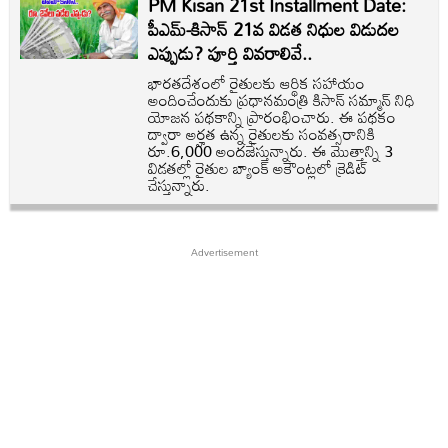
PM Kisan 21st Installment Date:
పీఎమ్-కిసాన్ 21వ విడత నిధుల విడుదల
ఎప్పుడు? పూర్తి వివరాలివే..
భారతదేశంలో రైతులకు ఆర్థిక సహాయం
అందించేందుకు ప్రధానమంత్రి కిసాన్ సమ్మాన్ నిధి
యోజన పథకాన్ని ప్రారంభించారు. ఈ పథకం
ద్వారా అర్హత ఉన్న రైతులకు సంవత్సరానికి
రూ.6,000 అందజేస్తున్నారు. ఈ మొత్తాన్ని 3
విడతల్లో రైతుల బ్యాంక్ అకౌంట్లలో క్రెడిట్
చేస్తున్నారు.