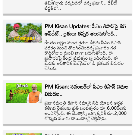
తమిళనాడు పర్యటనలో ఉన్న ప్రధాని.. డీబీటీ
పద్ధతిలో..
PM Kisan Updates: పీఎం కిసాన్‌పై బిగ్
అప్‌డేట్.. రైతులు తప్పక తెలుసుకోండి..
కేంద్రం లక్షల మంది రైతుల పేర్లను పీఎం కిసాన్
పథకం నుంచి తొలగించిందన్న ప్రచారం గత
కొద్దిరోజుల నుంచి బాగా జరుగుతోంది. ఈ
ప్రచారంపై కేంద్ర ప్రభుత్వం స్పందించింది. ఈ
మేరకు అధికారిక వెబ్‌సైట్‌లో ఓ ప్రకటన విడుదల
చేసింది.
PM Kisan: నవంబర్‌లో పీఎం కిసాన్ నిధుల
విడుదల..
ప్రధానమంత్రి-కిసాన్ సమ్మాన్ నిధి యోజన అర్హత
కలిగిన రైతులకు ప్రతి సంవత్సరం రూ.6,000లను
అందిస్తోంది. ఈ మొత్తాన్ని ఒక్కొక్కరికీ రూ.2,000
చొప్పున మూడు వాయిదాల్లో చెల్లిస్తారు.