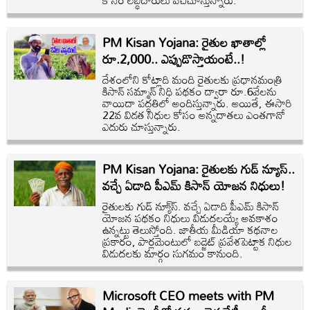
కోసం లబ్ధిదారులు వేచిచూస్తున్నారు.
PM Kisan Yojana: రైతుల ఖాతాల్లో
రూ.2,000.. ఎప్పుడొస్తాయంటే..!
దేశంలోని కోట్లాది మంది రైతులకు ప్రధానమంత్రి
కిసాన్ సమ్మాన్ నిధి పథకం ద్వారా రూ.6వేలను
వాయిదా పద్ధతిలో అందిస్తున్నారు. అయితే, ఈసారి
22వ విడత నిధుల కోసం అన్నదాతలు ఎంతగానో
ఎదురు చూస్తున్నారు.
PM Kisan Yojana: రైతులకు గుడ్ న్యూస్..
వచ్చే ఏడాది పీఎమ్ కిసాన్ యోజన నిధులు!
రైతులకు గుడ్ న్యూ్స్. వచ్చే ఏడాది పీఎమ్ కిసాన్
యోజన పథకం నిధులు విడుదలయ్యే అవకాశం
ఉన్నట్టు తెలుస్తోంది. జాతీయ మీడియా కథనాల
ప్రకారం, పార్లమెంటులో బడ్జెట్ ప్రవేశపెట్టాక నిధుల
విడుదలకు మార్గం సుగమం కానుంది.
Microsoft CEO meets with PM