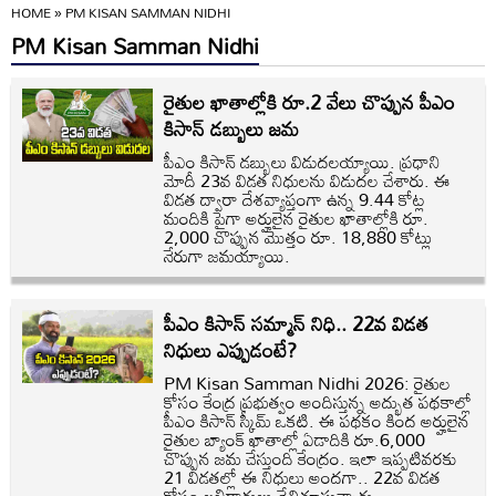
HOME
»
PM KISAN SAMMAN NIDHI
PM Kisan Samman Nidhi
రైతుల ఖాతాల్లోకి రూ.2 వేలు చొప్పున పీఎం
కిసాన్ డబ్బులు జమ
పీఎం కిసాన్ డబ్బులు విడుదలయ్యాయి. ప్రధాని
మోదీ 23వ విడత నిధులను విడుదల చేశారు. ఈ
విడత ద్వారా దేశవ్యాప్తంగా ఉన్న 9.44 కోట్ల
మందికి పైగా అర్హులైన రైతుల ఖాతాల్లోకి రూ.
2,000 చొప్పున మొత్తం రూ. 18,880 కోట్లు
నేరుగా జమయ్యాయి.
పీఎం కిసాన్ సమ్మాన్ నిధి.. 22వ విడత
నిధులు ఎప్పుడంటే?
PM Kisan Samman Nidhi 2026: రైతుల
కోసం కేంద్ర ప్రభుత్వం అందిస్తున్న అద్భుత పథకాల్లో
పీఎం కిసాన్ స్కీమ్ ఒకటి. ఈ పథకం కింద అర్హులైన
రైతుల బ్యాంక్ ఖాతాల్లో ఏడాదికి రూ.6,000
చొప్పున జమ చేస్తుంది కేంద్రం. ఇలా ఇప్పటివరకు
21 విడతల్లో ఈ నిధులు అందగా.. 22వ విడత