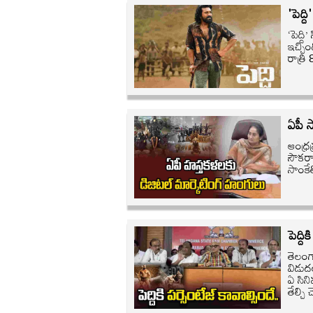
'పెద్ద
‘పెద్ద
ఇచ్చి
రాత్ర
ఏపీ 
ఆంధ్ర
సౌకర్య
సాంకే
పెద్ద
తెలంగా
విడుద
ఏ సిన
తేల్చి 