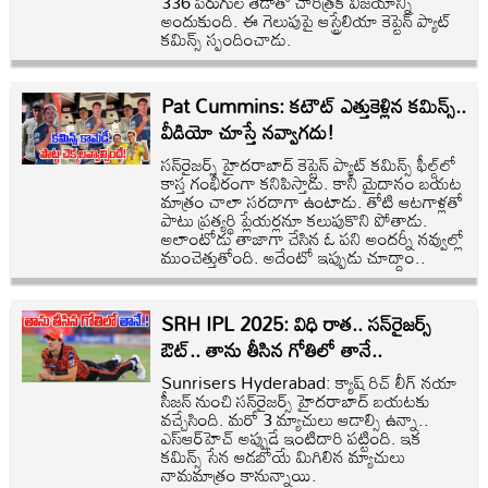
336 పరుగుల తేడాతో చారిత్రక విజయాన్ని
అందుకుంది. ఈ గెలుపుపై ఆస్ట్రేలియా కెప్టెన్ ప్యాట్
కమిన్స్ స్పందించాడు.
Pat Cummins: కటౌట్ ఎత్తుకెళ్లిన కమిన్స్..
వీడియో చూస్తే నవ్వాగదు!
సన్‌రైజర్స్ హైదరాబాద్ కెప్టెన్ ప్యాట్ కమిన్స్ ఫీల్డ్‌లో
కాస్త గంభీరంగా కనిపిస్తాడు. కానీ మైదానం బయట
మాత్రం చాలా సరదాగా ఉంటాడు. తోటి ఆటగాళ్లతో
పాటు ప్రత్యర్థి ప్లేయర్లనూ కలుపుకొని పోతాడు.
అలాంటోడు తాజాగా చేసిన ఓ పని అందర్నీ నవ్వుల్లో
ముంచెత్తుతోంది. అదేంటో ఇప్పుడు చూద్దాం..
SRH IPL 2025: విధి రాత.. సన్‌రైజర్స్
ఔట్.. తాను తీసిన గోతిలో తానే..
Sunrisers Hyderabad: క్యాష్ రిచ్ లీగ్ నయా
సీజన్ నుంచి సన్‌రైజర్స్ హైదరాబాద్ బయటకు
వచ్చేసింది. మరో 3 మ్యాచులు ఆడాల్సి ఉన్నా..
ఎస్‌ఆర్‌హెచ్ అప్పుడే ఇంటిదారి పట్టింది. ఇక
కమిన్స్ సేన ఆడబోయే మిగిలిన మ్యాచులు
నామమాత్రం కానున్నాయి.