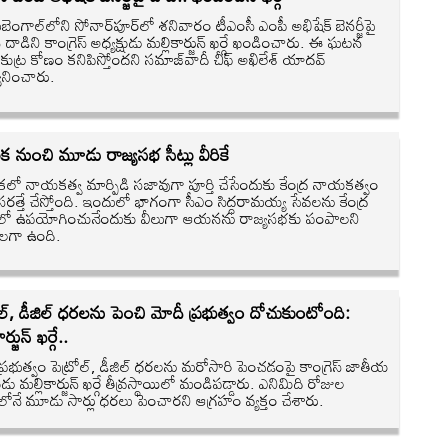
బెంగాల్‌లోని సోనార్‌పూర్‌లో శనివారం టీఎంసీ ఎంపీ అభిషేక్ బెనర్జీపై
 దాడిని కాంగ్రెస్ అధ్యక్షుడు మల్లికార్జున్ ఖర్గే ఖండించారు. ఈ ఘటన
 కుట్ర కోణం కనిపిస్తోందని సమాజ్‌వాదీ చీఫ్ అఖిలేశ్ యాదవ్
యానించారు.
టక నుంచి మూడు రాజ్యసభ సీట్లు వీరికే
టకలో నాయకత్వ మార్పిడి సజావుగా పూర్తి చేసేందుకు కేంద్ర నాయకత్వం
కసరత్తే చేస్తోంది. ఇందులో భాగంగా సీఎం సిద్ధరామయ్య సేవలను కేంద్ర
ిలో ఉపయోగించునేందుకు వీలుగా ఆయనను రాజ్యసభకు పంపాలని
దలగా ఉంది.
ోల్, డీజిల్ ధరలను పెంచి మోదీ ప్రభుత్వం దోచుకుంటోంది:
ర్జున్ ఖర్గే..
 ప్రభుత్వం పెట్రోల్, డీజిల్ ధరలను మరోసారి పెంచడంపై కాంగ్రెస్ జాతీయ
షుడు మల్లికార్జున్ ఖర్గే తీవ్రస్థాయిలో మండిపడ్డారు. ఎనిమిది రోజుల
ిలోనే మూడు సార్లు ధరలు పెంచారని ఆగ్రహం వ్యక్తం చేశారు.