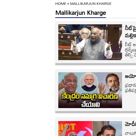
HOME
»
MALLIKARJUN KHARGE
Mallikarjun Kharge
నీట్‌
మల్లిక
నీట్‌ 
ధర్మేం
తేల్చి 
అయోధ్
ప్రధాన
ప్రతిపక
మోదీక
నాలుగ