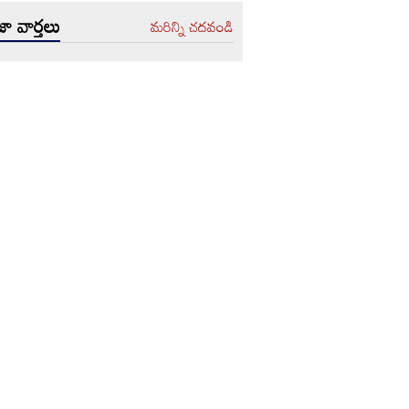
ా వార్తలు
మరిన్ని చదవండి