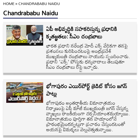
HOME
»
CHANDRABABU NAIDU
Chandrababu Naidu
ఏపీ అభివృద్ధికి సహకరిస్తున్న ప్రధానికి
కృతజ్ఞతలు: సీఎం చంద్రబాబు
భారత ప్రధాని నరేంద్ర మోదీ ఎక్స్ వేదికగా తనపై
ప్రశంసలు కురిపించటంపై ఆంధ్రప్రదేశ్
ముఖ్యమంత్రి చంద్రబాబు నాయుడు స్పందించారు.
ప్రధాని 'ఎక్స్‌' పోస్టుకు ధన్యవాదాలు తెలుపుతూ
సీఎం చంద్రబాబు రిప్లై ఇచ్చారు.
భోగాపురం ఎయిర్‌పోర్ట్‌ క్రెడిట్‌ కోసం జగన్‌
పాట్లు
భోగాపురం అంతర్జాతీయ విమానాశ్రయం
నిర్మాణంపై ఏపీ మాజీ ముఖ్యమంత్రి జగన్ చేస్తున్న
వ్యాఖ్యలు రాజకీయంగా చర్చనీయాంశమయ్యాయి.
విమానాశ్రయం పూర్తిగా తన హయాంలోనే
ప్రారంభమైందన్నట్లుగా ప్రచారం చేస్తుండటంతో
ఆయనపై విమర్శలు వెల్లువెత్తుతున్నాయి.