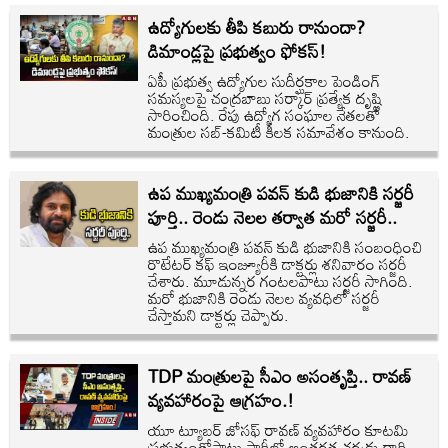
ఉద్యోగులకు తీపి కబురు రానుందా?
డిమాండ్లపై ప్రభుత్వం ఫోకస్!
ఏపీ ప్రభుత్వ ఉద్యోగుల సుదీర్ఘకాల పెండింగ్
సమస్యలపై చంద్రబాబు సర్కార్ ప్రత్యేక దృష్టి
సారించింది. రేపు ఉద్యోగ సంఘాల నేతలతో
మంత్రుల సబ్-కమిటీ కీలక సమావేశం కానుంది.
ఉప ముఖ్యమంత్రి పవన్ కుడి భుజానికి సర్జరీ
పూర్తి.. రెండు నెలల తర్వాత మరో సర్జరీ..
ఉప ముఖ్యమంత్రి పవన్ కుడి భుజానికి సంబంధించి
రొటేటర్ కఫ్ ఇంజ్యూరీకి డాక్టర్లు శనివారం సర్జరీ
చేశారు. మూడున్నర గంటలపాటు సర్జరీ సాగింది.
మరో భుజానికి రెండు నెలల వ్యవధిలో సర్జరీ
చేస్తామని డాక్టర్లు చెప్పారు.
TDP మంత్రులపై సీఎం అసంతృప్తి.. రావణ్‌
వ్యవహారంపై ఆగ్రహం.!
యూ ట్యూబర్ జోసఫ్ రావణ్ వ్యవహారం కూటమి
ప్రభుత్వంతోపాటు పార్టీల్లో అంతర్గత చర్చకు దారి