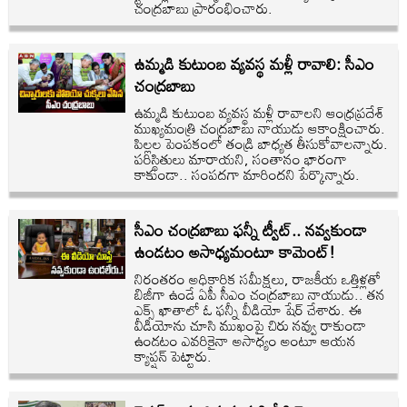
చంద్రబాబు ప్రారంభించారు.
ఉమ్మడి కుటుంబ వ్యవస్థ మళ్లీ రావాలి: సీఎం
చంద్రబాబు
ఉమ్మడి కుటుంబ వ్యవస్థ మళ్లీ రావాలని ఆంధ్రప్రదేశ్
ముఖ్యమంత్రి చంద్రబాబు నాయుడు ఆకాంక్షించారు.
పిల్లల పెంపకంలో తండ్రి బాధ్యత తీసుకోవాలన్నారు.
పరిస్థితులు మారాయని, సంతానం భారంగా
కాకుండా.. సంపదగా మారిందని పేర్కొన్నారు.
సీఎం చంద్రబాబు ఫన్నీ ట్వీట్.. నవ్వకుండా
ఉండటం అసాధ్యమంటూ కామెంట్!
నిరంతరం అధికారిక సమీక్షలు, రాజకీయ ఒత్తిళ్లతో
బిజీగా ఉండే ఏపీ సీఎం చంద్రబాబు నాయుడు.. తన
ఎక్స్ ఖాతాలో ఓ ఫన్నీ వీడియో షేర్ చేశారు. ఈ
వీడియోను చూసి ముఖంపై చిరు నవ్వు రాకుండా
ఉండటం ఎవరికైనా అసాధ్యం అంటూ ఆయన
క్యాప్షన్ పెట్టారు.