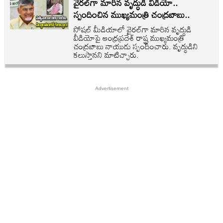
వైరల్‌గా మారిన వృద్ధుడి వీడియో..
స్పందించిన ముఖ్యమంత్రి చంద్రబాబు..
సోషల్ మీడియాలో వైరల్‌గా మారిన వృద్ధుడి
వీడియోపై ఆంధ్రప్రదేశ్ రాష్ట్ర ముఖ్యమంత్రి
చంద్రబాబు నాయుడు స్పందించారు. వృద్ధుడిని
కలుస్తానని మాటిచ్చారు.