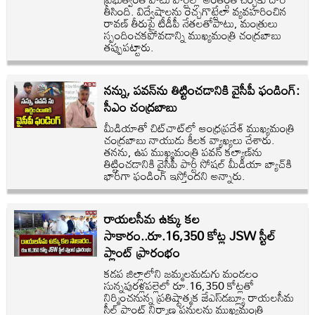
తీసింది. విద్వేషాలను రెచ్చగొట్టేలా వ్యవహరించిన
రావణ్‌ తీరుపై టీడీపీ నేతలతోపాటు, మంత్రులు
స్పందించకపోవడాన్ని ముఖ్యమంత్రి చంద్రబాబు
తప్పుపట్టారు.
నన్ను, పవన్‌ను తిట్టించడానికి వైసీపీ ఫండింగ్:
సీఎం చంద్రబాబు
మీడియాతో చిట్‌చాట్‌లో ఆంధ్రప్రదేశ్ ముఖ్యమంత్రి
చంద్రబాబు నాయుడు కీలక వ్యాఖ్యలు చేశారు.
తనను, ఉప ముఖ్యమంత్రి పవన్‌ కల్యాణ్‌ను
తిట్టించడానికి వైసీపీ పార్టీ సోషల్ మీడియా బ్యాచ్‌కి
భారీగా ఫండింగ్ ఇస్తోందని అన్నారు.
రాయలసీమ ఉక్కు కల
సాకారం..రూ.16,350 కోట్ల JSW స్టీల్
ప్లాంట్ ప్రారంభం
కడప జిల్లాలోని జమ్మలమడుగు మండలం
సున్నపురళ్లపల్లెలో రూ.16,350 కోట్లతో
నిర్మించనున్న ప్రతిష్టాత్మక జేఎస్‌డబ్ల్యూ రాయలసీమ
స్టీల్ ప్లాంట్ నిర్మాణ పనులను ముఖ్యమంత్రి