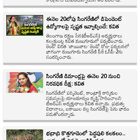
ఈనెల 20లోపు సింగరేణిలో డిపెండెంట్
ఉద్యోగాలపై స్పష్టత ఇవ్వాల్సిందే: కవిత
తెలంగాణ రక్షణ సేన(టీఆర్‌ఎస్) అధ్యక్షురాలు
కల్వకుంట్ల కవిత మణుగూరులో పర్యటించారు.
రెండో విడత ‘బాయిబాట’ రెండో రోజు పర్యటనలో
భాగంగా మణుగూరు సింగరేణి పీకే ఓసీపీ-2ను
సందర్శించారు.
సింగరేణి డిమాండ్లపై ఈనెల 20 నుంచి
నిరవధిక దీక్ష: కవిత
సింగరేణిలో పర్మినెంట్, కాంట్రాక్ట్ కార్మికుల
సమస్యలపై యాజమాన్యం దృష్టి సారించాలని
టీఆర్‌ఎస్ అధ్యక్షురాలు కవిత అన్నారు. ప్రభుత్వ
విధానాలు, బకాయిల వల్ల సింగరేణిపై పెను భారం
పడుతోందన్నారు.
భద్రాద్రి కొత్తగూడెంలో పెద్దపులి కలకలం..