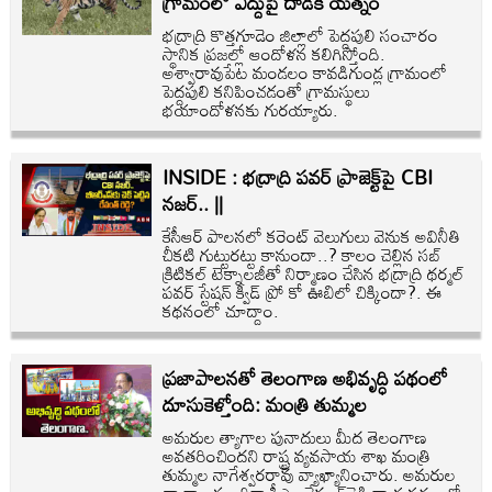
గ్రామంలో ఎద్దుపై దాడికి యత్నం
భద్రాద్రి కొత్తగూడెం జిల్లాలో పెద్దపులి సంచారం
స్థానిక ప్రజల్లో ఆందోళన కలిగిస్తోంది.
అశ్వారావుపేట మండలం కావడిగుండ్ల గ్రామంలో
పెద్దపులి కనిపించడంతో గ్రామస్థులు
భయాందోళనకు గురయ్యారు.
INSIDE : భద్రాద్రి పవర్ ప్రాజెక్ట్‌పై CBI
నజర్.. ||
కేసీఆర్ పాలనలో కరెంట్ వెలుగులు వెనుక అవినీతి
చీకటి గుట్టురట్టు కానుందా..? కాలం చెల్లిన సబ్
క్రిటికల్ టెక్నాలజీతో నిర్మాణం చేసిన భద్రాద్రి థర్మల్
పవర్ స్టేషన్ క్విడ్ ప్రో కో ఊబిలో చిక్కిందా?. ఈ
కథనంలో చూద్దాం.
ప్రజాపాలనతో తెలంగాణ అభివృద్ధి పథంలో
దూసుకెళ్తోంది: మంత్రి తుమ్మల
అమరుల త్యాగాల పునాదులు మీద తెలంగాణ
అవతరించిందని రాష్ట్ర వ్యవసాయ శాఖ మంత్రి
తుమ్మల నాగేశ్వరరావు వ్యాఖ్యానించారు. అమరుల