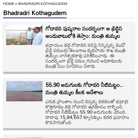
HOME
»
BHADRADRI KOTHAGUDEM
Bhadradri Kothagudem
గోదావరి పుష్కరాల సందర్భంగా ఆ బ్రిడ్జిని
అందుబాటులోకి తెస్తాం: మంత్రి తుమ్మల
భద్రాచలం వద్ద గోదావరి నదిపై నిర్మిస్తున్న రెండో
బ్రిడ్జి పనులను తెలంగాణ వ్యవసాయ శాఖ మంత్రి
తుమ్మల నాగేశ్వరరావు పరిశీలించారు. ఈ
సందర్భంగా బ్రిడ్జి పనుల గురించి అధికారులకు
మంత్రి పలు సూచనలు చేశారు.
55.90 అడుగులకు గోదావరి నీటిమట్టం..
మంత్రి తుమ్మల కీలక ఆదేశాలు
ఎగువ ప్రాంతాల నుంచి వస్తున్న వరదలతో భద్రాద్రి
కొత్తగూడెం వద్ద గోదావరి ఉగ్రరూపం దాల్చింది.
గోదావరి నీటిమట్టం 55.90 అడుగులకు చేరింది.
దాదాపు 15,84,657 క్యూసెక్కుల వరద ప్రవాహం
కొనసాగుతోంది.