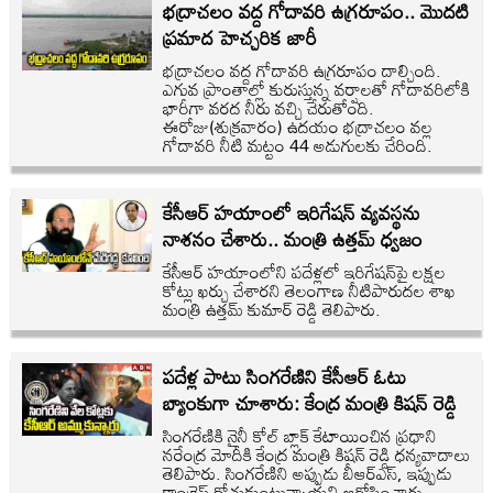
భద్రాచలం వద్ద గోదావరి ఉగ్రరూపం.. మొదటి
ప్రమాద హెచ్చరిక జారీ
భద్రాచలం వద్ద గోదావరి ఉగ్రరూపం దాల్చింది.
ఎగువ ప్రాంతాల్లో కురుస్తున్న వర్షాలతో గోదావరిలోకి
భారీగా వరద నీరు వచ్చి చేరుతోంది.
ఈరోజు(శుక్రవారం) ఉదయం భద్రాచలం వల్ల
గోదావరి నీటి మట్టం 44 అడుగులకు చేరింది.
కేసీఆర్ హయాంలో ఇరిగేషన్ వ్యవస్థను
నాశనం చేశారు.. మంత్రి ఉత్తమ్ ధ్వజం
కేసీఆర్ హయాంలోని పదేళ్లలో ఇరిగేషన్‌పై లక్షల
కోట్లు ఖర్చు చేశారని తెలంగాణ నీటిపారుదల శాఖ
మంత్రి ఉత్తమ్ కుమార్ రెడ్డి తెలిపారు.
పదేళ్ల పాటు సింగరేణిని కేసీఆర్ ఓటు
బ్యాంకుగా చూశారు: కేంద్ర మంత్రి కిషన్ రెడ్డి
సింగరేణికి నైనీ కోల్ బ్లాక్ కేటాయించిన ప్రధాని
నరేంద్ర మోదీకి కేంద్ర మంత్రి కిషన్ రెడ్డి ధన్యవాదాలు
తెలిపారు. సింగరేణిని అప్పుడు బీఆర్‌ఎస్, ఇప్పుడు
కాంగ్రెస్ దోచుకుంటున్నాయని ఆరోపించారు.