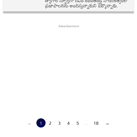
త్యాగాల స్పూర్తిగా సీఎం రేవంత్‌రెడ్డి నాయకత్వంలో
ప్రజాపాలనను అందిస్తున్నామని పేర్కొన్నారు.
←
1
2
3
4
5
...
18
→