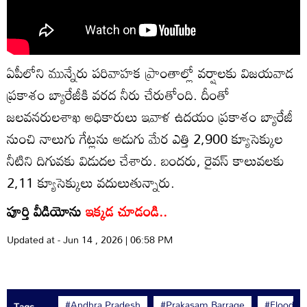
ఏపీలోని మున్నేరు పరివాహక ప్రాంతాల్లో వర్షాలకు విజయవాడ
ప్రకాశం బ్యారేజీకి వరద నీరు చేరుతోంది. దీంతో
జలవనరులశాఖ అధికారులు ఇవాళ ఉదయం ప్రకాశం బ్యారేజీ
నుంచి నాలుగు గేట్లను అడుగు మేర ఎత్తి 2,900 క్యూసెక్కుల
నీటిని దిగువకు విడుదల చేశారు. బందరు, రైవస్ కాలువలకు
2,11 క్యూసెక్కులు వదులుతున్నారు.
పూర్తి వీడియోను
ఇక్కడ చూడండి..
Updated at - Jun 14 , 2026 | 06:58 PM
#Andhra Pradesh
#Prakasam Barrage
#Floods
Tags