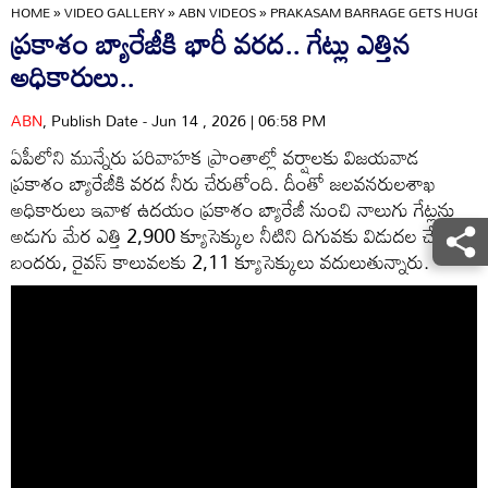
HOME
»
VIDEO GALLERY
»
ABN VIDEOS
»
PRAKASAM BARRAGE GETS HUGE F
ప్రకాశం బ్యారేజీకి భారీ వరద.. గేట్లు ఎత్తిన
అధికారులు..
ABN
, Publish Date - Jun 14 , 2026 | 06:58 PM
ఏపీలోని మున్నేరు పరివాహక ప్రాంతాల్లో వర్షాలకు విజయవాడ
ప్రకాశం బ్యారేజీకి వరద నీరు చేరుతోంది. దీంతో జలవనరులశాఖ
అధికారులు ఇవాళ ఉదయం ప్రకాశం బ్యారేజీ నుంచి నాలుగు గేట్లను
అడుగు మేర ఎత్తి 2,900 క్యూసెక్కుల నీటిని దిగువకు విడుదల చేశారు.
బందరు, రైవస్ కాలువలకు 2,11 క్యూసెక్కులు వదులుతున్నారు.