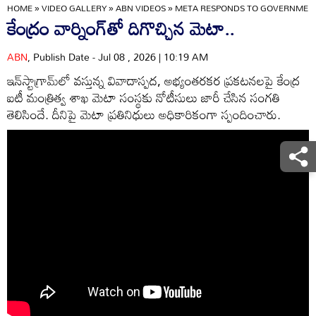
HOME
»
VIDEO GALLERY
»
ABN VIDEOS
»
META RESPONDS TO GOVERNMENT
కేంద్రం వార్నింగ్‌తో దిగొచ్చిన మెటా..
ABN
, Publish Date - Jul 08 , 2026 | 10:19 AM
ఇన్‌స్టాగ్రామ్‌లో వస్తున్న వివాదాస్పద, అభ్యంతరకర ప్రకటనలపై కేంద్ర
ఐటీ మంత్రిత్వ శాఖ మెటా సంస్థకు నోటీసులు జారీ చేసిన సంగతి
తెలిసిందే. దీనిపై మెటా ప్రతినిధులు అధికారికంగా స్పందించారు.