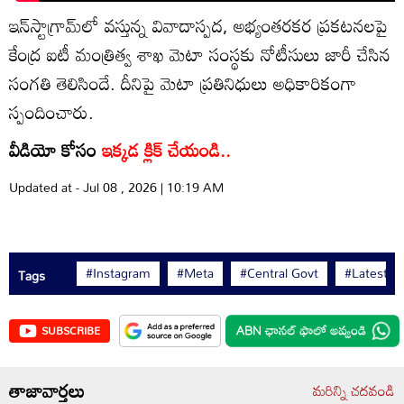
ఇన్‌స్టాగ్రామ్‌లో వస్తున్న వివాదాస్పద, అభ్యంతరకర ప్రకటనలపై
కేంద్ర ఐటీ మంత్రిత్వ శాఖ మెటా సంస్థకు నోటీసులు జారీ చేసిన
సంగతి తెలిసిందే. దీనిపై మెటా ప్రతినిధులు అధికారికంగా
స్పందించారు.
వీడియో కోసం
ఇక్కడ క్లిక్ చేయండి..
Updated at - Jul 08 , 2026 | 10:19 AM
#Instagram
#Meta
#Central Govt
#Latest 
Tags
SUBSCRIBE
తాజావార్తలు
మరిన్ని చదవండి