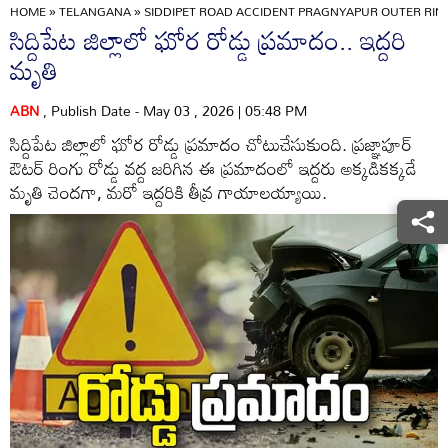
HOME
»
TELANGANA
»
SIDDIPET ROAD ACCIDENT PRAGNYAPUR OUTER RIN
సిద్దిపేట జిల్లాలో ఘోర రోడ్డు ప్రమాదం.. ఇద్దరి
మృతి
ABN
, Publish Date - May 03 , 2026 | 05:48 PM
సిద్దిపేట జిల్లాలో ఘోర రోడ్డు ప్రమాదం చోటుచేసుకుంది. ప్రజ్ఞాపూర్
ఔటర్ రింగు రోడ్డు వద్ద జరిగిన ఈ ప్రమాదంలో ఇద్దరు అక్కడికక్కడే
మృతి చెందగా, మరో ఇద్దరికి తీవ్ర గాయాలయ్యాయి.