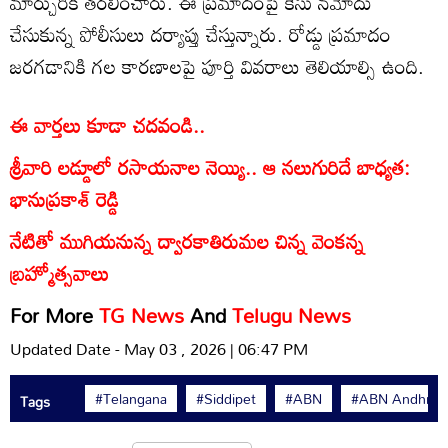
మార్చురీకి తరలించారు. ఈ ప్రమాదంపై కేసు నమోదు
చేసుకున్న పోలీసులు దర్యాప్తు చేస్తున్నారు. రోడ్డు ప్రమాదం
జరగడానికి గల కారణాలపై పూర్తి వివరాలు తెలియాల్సి ఉంది.
ఈ వార్తలు కూడా చదవండి..
శ్రీవారి లడ్డూలో రసాయనాల నెయ్యి.. ఆ నలుగురిదే బాధ్యత:
భానుప్రకాశ్ రెడ్డి
నేటితో ముగియనున్న ద్వారకాతిరుమల చిన్న వెంకన్న
బ్రహ్మోత్సవాలు
For More
TG News
And
Telugu News
Updated Date - May 03 , 2026 | 06:47 PM
#Telangana
#Siddipet
#ABN
#ABN Andhrajy
Tags