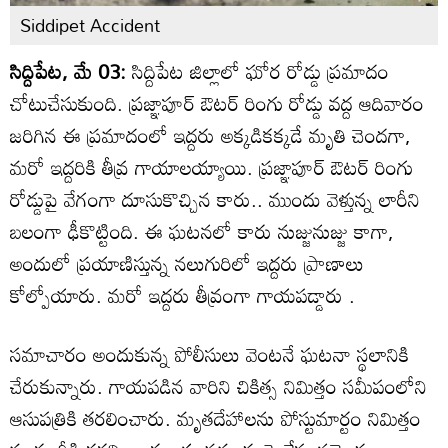
Siddipet Accident
సిద్దిపేట, మే 03:
సిద్దిపేట జిల్లాలో ఘోర రోడ్డు ప్రమాదం
చోటుచేసుకుంది. ప్రజ్ఞాపూర్ ఔటర్ రింగు రోడ్డు వద్ద ఆదివారం
జరిగిన ఈ ప్రమాదంలో ఇద్దరు అక్కడికక్కడే మృతి చెందగా,
మరో ఇద్దరికి తీవ్ర గాయాలయ్యాయి. ప్రజ్ఞాపూర్ ఔటర్ రింగు
రోడ్డుపై వేగంగా దూసుకొచ్చిన కారు.. ముందు వెళ్తున్న లారీని
బలంగా ఢీకొట్టింది. ఈ ఘటనలో కారు నుజ్జునుజ్జు కాగా,
అందులో ప్రయాణిస్తున్న నలుగురిలో ఇద్దరు ప్రాణాలు
కోల్పోయారు. మరో ఇద్దరు తీవ్రంగా గాయపడ్డారు .
సమాచారం అందుకున్న పోలీసులు వెంటనే ఘటనా స్థలానికి
చేరుకున్నారు. గాయపడిన వారిని చికిత్స నిమిత్తం సమీపంలోని
ఆసుపత్రికి తరలించారు. మృతదేహాలను పోస్టుమార్టం నిమిత్తం