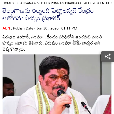
HOME
»
TELANGANA
»
MEDAK
»
PONNAM PRABHAKAR ALLEGES CENTRE CUTT
తెలంగాణను ఇబ్బంది పెట్టాలన్నదే కేంద్రం
ఆలోచన: పొన్నం ప్రభాకర్
ABN
, Publish Date - Jun 30 , 2026 | 01:11 PM
ఎరువుల తయారీ, సరఫరా.. కేంద్రం పరిధిలోని అంశమని మంత్రి
పొన్నం ప్రభాకర్ తెలిపారు. ఎరువుల సరఫరా బీజేపీ బాధ్యత అని
చెప్పుకొచ్చారు.