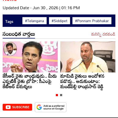
Updated Date - Jun 30 , 2026 | 01:16 PM
#Telangana
#Siddipet
#Ponnam Prabhakar
Tags
సంబంధిత వార్తలు
మరిన్ని చదవండి
కేసీఆర్ రైతు బాంధువుడు.. మీరు
మామిడి రైతులు ఆందోళన
ఎప్పటికీ రైతు ద్రోహే: సీఎంపై
పడొద్దు.. ఆదుకుంటాం:
కేటీఆర్ విమర్శలు
మండిపల్లి రాంప్రసాద్ రెడ్డి
SUBSCRIBE