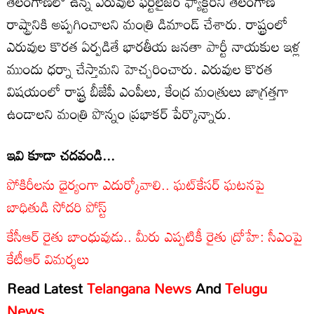
తెలంగాణలో ఉన్న ఎరువుల ఫర్టిలైజర్ ఫ్యాక్టరీని తెలంగాణ
రాష్ట్రానికి అప్పగించాలని మంత్రి డిమాండ్ చేశారు. రాష్ట్రంలో
ఎరువుల కొరత ఏర్పడితే భారతీయ జనతా పార్టీ నాయకుల ఇళ్ల
ముందు ధర్నా చేస్తామని హెచ్చరించారు. ఎరువుల కొరత
విషయంలో రాష్ట్ర బీజేపీ ఎంపీలు, కేంద్ర మంత్రులు జాగ్రత్తగా
ఉండాలని మంత్రి పొన్నం ప్రభాకర్ పేర్కొన్నారు.
ఇవి కూడా చదవండి...
పోకిరీలను ధైర్యంగా ఎదుర్కోవాలి.. ఘట్‌కేసర్‌ ఘటనపై
బాధితుడి సోదరి పోస్ట్
కేసీఆర్ రైతు బాంధువుడు.. మీరు ఎప్పటికీ రైతు ద్రోహే: సీఎంపై
కేటీఆర్ విమర్శలు
Read Latest
Telangana News
And
Telugu
News