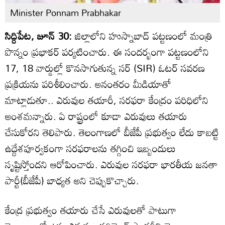
Minister Ponnam Prabhakar
సిద్దిపేట, జూన్ 30:
జిల్లాలోని హుస్నాబాద్ పట్టణంలో మంత్రి
పొన్నం ప్రభాకర్ పర్యటించారు. ఈ సందర్భంగా పట్టణంలోని
17, 18 వార్డుల్లో కొనసాగుతున్న సర్ (SIR) ఓటర్ సవరణ
ప్రక్రియను పరిశీలించారు. అనంతరం మీడియాతో
మాట్లాడుతూ.. ఎరువుల తయారీ, సరఫరా కేంద్రం పరిధిలోని
అంశమన్నారు. ఏ రాష్ట్రంలో కూడా ఎరువులు తయారు
చేసుకోరని తెలిపారు. తెలంగాణలో బీజేపీ ప్రభుత్వం లేదు కాబట్టి
ఉద్దేశపూర్వకంగా సరఫరాలను తగ్గించి ఇబ్బందులు
సృష్టిస్తోందని ఆరోపించారు. ఎరువుల సరఫరా భారతీయ జనతా
పార్టీ(బీజేపీ) బాధ్యత అని చెప్పుకొచ్చారు.
కేంద్ర ప్రభుత్వం తయారు చేసే ఎరువులతో పాటుగా