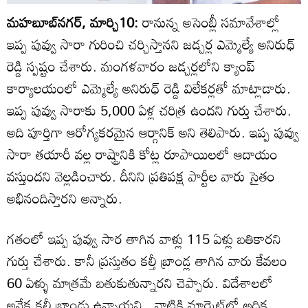
మహబూబ్‌నగర్, మార్చి10:
రానున్న అసెంబ్లీ సమావేశాల్లో
ఇప్ప పువ్వు సారా గురించి చర్చిస్తానని జడ్చర్ల ఎమ్మెల్యే అనిరుధ్
రెడ్డి స్పష్టం చేశారు. మంగళవారం జడ్చర్లలోని క్యాంప్
కార్యాలయంలో ఎమ్మెల్యే అనిరుధ్ రెడ్డి విలేకర్లతో మాట్లాడారు.
ఇప్ప పువ్వు సారాకు 5,000 ఏళ్ల చరిత్ర ఉందని గుర్తు చేశారు.
అది పూర్తిగా ఆరోగ్యకరమైన ఆర్గానిక్ అని తెలిపారు. ఇప్ప పువ్వు
సారా తయారీ వల్ల రాష్ట్రానికి కోట్ల రూపాయిలలో ఆదాయం
వస్తుందని వెల్లడించారు. దీనిని ప్రతిపక్ష పార్టీల వారు సైతం
అభినందిస్తారని అన్నారు.
గతంలో ఇప్ప పువ్వు సార తాగిన వాళ్లు 115 ఏళ్లు బతికారని
గుర్తు చేశారు. కానీ ప్రస్తుతం కల్తీ బ్రాండ్ల తాగిన వారు కేవలం
60 ఏళ్ళు మాత్రమే బతుకుతున్నారని చెప్పారు. విదేశాలలో
అనేక కల్తీ బ్రాండ్లు ఉన్నాయని.. వాటికి మార్కెట్‌లో అధిక