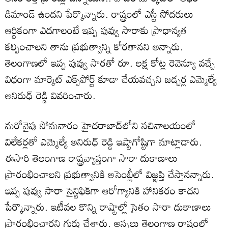
డిమాండ్ ఉందని పేర్కొన్నారు. రాష్ట్రంలో ఎస్టీ సోదరులు
ఆర్థికంగా ఎదగాలంటే ఇప్ప పువ్వు సారాకు ప్రాధాన్యత
కల్పించాలని తాను ప్రభుత్వాన్ని కోరతానని అన్నారు.
తెలంగాణలో ఇప్ప పువ్వు సారతో రూ. లక్ష కోట్ల రెవెన్యూ వచ్చే
విధంగా మార్కెట్‌ ఎక్స్‌పోర్ట్ కూడా చేయవచ్చని జడ్చర్ల ఎమ్మెల్యే
అనిరుధ్ రెడ్డి వివరించారు.
మరోవైపు సోమవారం హైదరాబాద్‌లోని సచివాలయంలో
విలేకర్లతో ఎమ్మెల్యే అనిరుధ్ రెడ్డి ఇష్టాగోష్టిగా మాట్లాడారు.
ఈసారి తెలంగాణ రాష్ట్రవ్యాప్తంగా సారా దుకాణాలు
ప్రారంభించాలని ప్రభుత్వానికి అసెంబ్లీలో విజ్ఞప్తి చేస్తానన్నారు.
ఇప్ప పువ్వు సారా సైన్టిఫిక్‌గా ఆరోగ్యానికి హానికరం కాదని
పేర్కొన్నారు. ఇటీవల కొన్ని రాష్టాల్లో సైతం సారా దుకాణాలు
ప్రారంభించారని గుర్తు చేశారు. అస్సలు తెలంగాణ రాష్టంలో