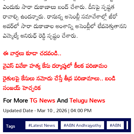
ఎందుకు సారా దుకాణాలు బంద్ చేశారు. దీనిపై స్పష్టత
రావాల్సి ఉందన్నారు. రానున్న అసెంబ్లీ సమావేశాల్లో జీరో
అవర్‌లో సారా దుకాణాల అంశాన్ని అసెంబ్లీలో లేవనెత్తుతానని
ఎమ్మెల్యే అనిరుధ్ రెడ్డి స్పష్టం చేశారు.
ఈ వార్తలు కూడా చదవండి..
వైఎస్ వివేకా హత్య కేసు దర్యాప్తులో కీలక పరిణామం
రైతులపై కేసులు నమోదు చేస్తే తీవ్ర పరిణామాలు.. బండి
సంజయ్ హెచ్చరిక
For More
TG News
And
Telugu News
Updated Date - Mar 10 , 2026 | 04:00 PM
#Latest News
#ABN Andhrajyothy
#ABN
#
Tags