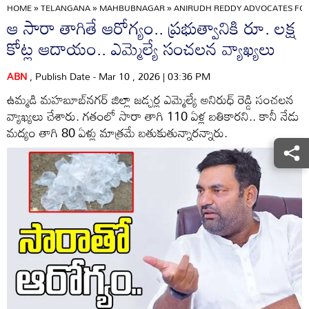
HOME
»
TELANGANA
»
MAHBUBNAGAR
»
ANIRUDH REDDY ADVOCATES FOR 
ఆ సారా తాగితే ఆరోగ్యం.. ప్రభుత్వానికి రూ. లక్ష
కోట్ల ఆదాయం.. ఎమ్మెల్యే సంచలన వ్యాఖ్యలు
ABN
, Publish Date - Mar 10 , 2026 | 03:36 PM
ఉమ్మడి మహబూబ్‌నగర్ జిల్లా జడ్చర్ల ఎమ్మెల్యే అనిరుధ్ రెడ్డి సంచలన
వ్యాఖ్యలు చేశారు. గతంలో సారా తాగి 110 ఏళ్ల బతికారని.. కానీ నేడు
మద్యం తాగి 80 ఏళ్లు మాత్రమే బతుకుతున్నారన్నారు.