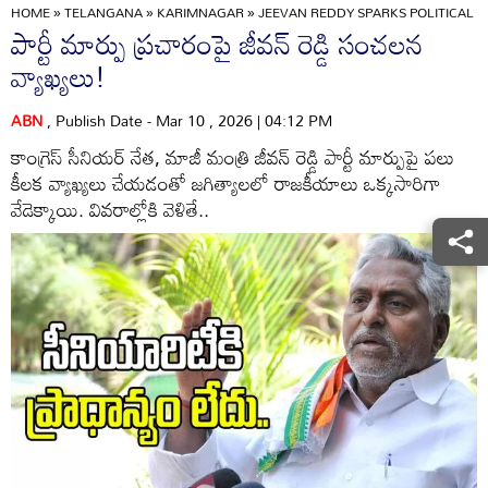
HOME
»
TELANGANA
»
KARIMNAGAR
»
JEEVAN REDDY SPARKS POLITICAL BU
పార్టీ మార్పు ప్రచారంపై జీవన్ రెడ్డి సంచలన
వ్యాఖ్యలు!
ABN
, Publish Date - Mar 10 , 2026 | 04:12 PM
కాంగ్రెస్ సీనియర్ నేత, మాజీ మంత్రి జీవన్ రెడ్డి పార్టీ మార్పుపై పలు
కీలక వ్యాఖ్యలు చేయడంతో జగిత్యాలలో రాజకీయాలు ఒక్కసారిగా
వేడెక్కాయి. వివరాల్లోకి వెళితే..