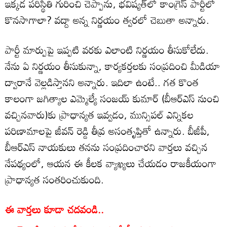
ఇక్కడ పరిస్థితి గురించి చెప్పాను, భవిష్యత్‌లో కాంగ్రెస్ పార్టీలో
కొనసాగాలా? వద్దా అన్న నిర్ణయం త్వరలో చెబుతా అన్నారు.
పార్టీ మార్పుపై ఇప్పటి వరకు ఎలాంటి నిర్ణయం తీసుకోలేదు.
నేను ఏ నిర్ణయం తీసుకున్నా, కార్యకర్తలకు సంప్రదించి మీడియా
ద్వారానే వెల్లడిస్తానని అన్నారు. ఇదిలా ఉంటే.. గత కొంత
కాలంగా జగిత్యాల ఎమ్మెల్యే సంజయ్ కుమార్ (బీఆర్ఎస్ నుంచి
వచ్చినవారు)‌కు ప్రాధాన్యత ఇవ్వడం, మున్సిపల్ ఎన్నికల
పరిణామాలపై జీవన్ రెడ్డి తీవ్ర అసంతృప్తితో ఉన్నారు. బీజీపీ,
బీఆర్ఎస్ నాయకులు తనను సంప్రదించారని వార్తలు వచ్చిన
నేపథ్యంలో, ఆయన ఈ కీలక వ్యాఖ్యలు చేయడం రాజకీయంగా
ప్రాధాన్యత సంతరించుకుంది.
ఈ వార్తలు కూడా చదవండి..