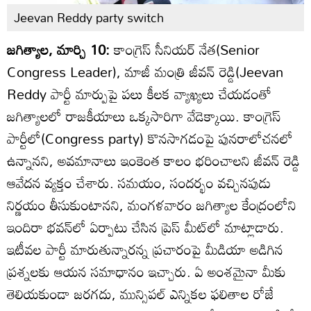
Jeevan Reddy party switch
జగిత్యాల, మార్చి 10:
కాంగ్రెస్ సీనియర్ నేత(Senior
Congress Leader), మాజీ మంత్రి జీవన్ రెడ్డి(Jeevan
Reddy పార్టీ మార్పుపై పలు కీలక వ్యాఖ్యలు చేయడంతో
జగిత్యాలలో రాజకీయాలు ఒక్కసారిగా వేడెక్కాయి. కాంగ్రెస్
పార్టీలో(Congress party) కొనసాగడంపై పునరాలోచనలో
ఉన్నానని, అవమానాలు ఇంకెంత కాలం భరించాలని జీవన్ రెడ్డి
ఆవేదన వ్యక్తం చేశారు. సమయం, సందర్భం వచ్చినపుడు
నిర్ణయం తీసుకుంటానని, మంగళవారం జగిత్యాల కేంద్రంలోని
ఇందిరా భవన్‌లో ఏర్పాటు చేసిన ప్రెస్ మీట్‌లో మాట్లాడారు.
ఇటీవల పార్టీ మారుతున్నారన్న ప్రచారంపై మీడియా అడిగిన
ప్రశ్నలకు ఆయన సమాధానం ఇచ్చారు. ఏ అంశమైనా మీకు
తెలియకుండా జరగదు, మున్సిపల్ ఎన్నికల ఫలితాల రోజే